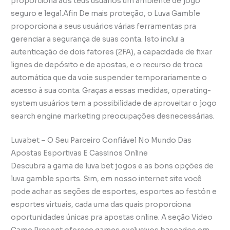
proporciona aos teus usuários um ambiente de jogo
seguro e legal.Afin De mais proteção, o Luva Gamble
proporciona a seus usuários várias ferramentas pra
gerenciar a segurança de suas conta. Isto inclui a
autenticação de dois fatores (2FA), a capacidade de fixar
lignes de depósito e de apostas, e o recurso de troca
automática que da voie suspender temporariamente o
acesso à sua conta. Graças a essas medidas, operating-
system usuários tem a possibilidade de aproveitar o jogo
search engine marketing preocupações desnecessárias.
Luvabet – O Seu Parceiro Confiável No Mundo Das
Apostas Esportivas E Cassinos Online
Descubra a gama de luva bet jogos e as bons opções de
luva gamble sports. Sim, em nosso internet site você
pode achar as seções de esportes, esportes ao festón e
esportes virtuais, cada uma das quais proporciona
oportunidades únicas pra apostas online. A seção Video