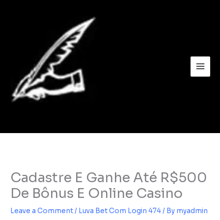
Skip
to
content
Cadastre E Ganhe Até R$500
De Bônus E Online Casino
Leave a Comment
/
Luva Bet Com Login 474
/ By
myadmin