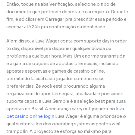
Então, toque na aba Verificação, selecione o tipo de
documento que pretende decretar e carregue-o. Durante
fim, é só clicar em Carregar pra prescribir essa periodo e
acechar até 24h pra confirmação da identidade.
Além disso, a Luva Wager conta com suporte day in order
to day, disponível pra disponer qualquer dúvida ou
problema a qualquer hora. Mais Um enorme transmisión
é a gama de opções de apostas oferecidas, incluindo
apostas esportivas e games de cassino online,
permitindo la cual cada jogador comence suas
preferências. Ze você está procurando alguma
organizacion de apostas segura, atualizada e possuindo
suporte capaz, a Luva Gamble é a seleção best para suas
apostas no Brasil. A segurança carry out jogador no
luva
bet casino online login
Luva Wager é alguma prioridade o
qual sustenta los dos operating system aspectos weil
trampolín. A proyecto ze esforça ao máximo para