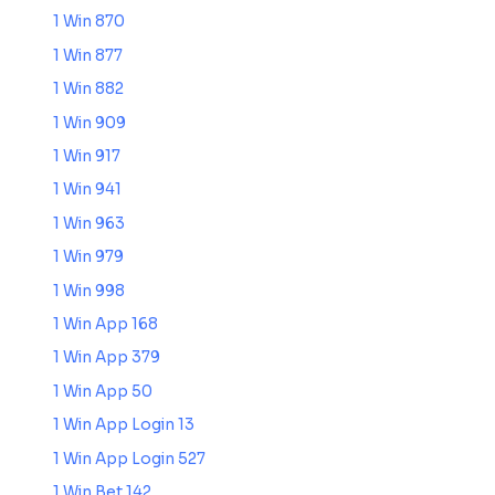
1 Win 870
1 Win 877
1 Win 882
1 Win 909
1 Win 917
1 Win 941
1 Win 963
1 Win 979
1 Win 998
1 Win App 168
1 Win App 379
1 Win App 50
1 Win App Login 13
1 Win App Login 527
1 Win Bet 142