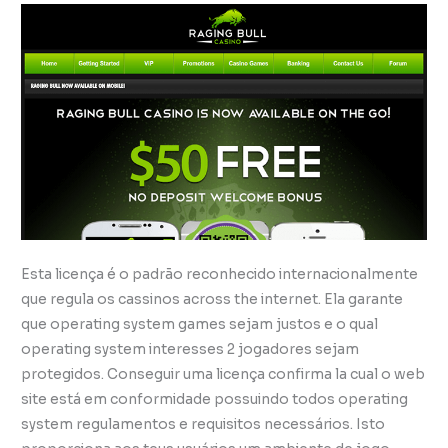
Esta licença é o padrão reconhecido internacionalmente
que regula os cassinos across the internet. Ela garante
que operating system games sejam justos e o qual
operating system interesses 2 jogadores sejam
protegidos. Conseguir uma licença confirma la cual o web
site está em conformidade possuindo todos operating
system regulamentos e requisitos necessários. Isto