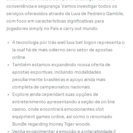
conveniência e segurança. Vamos investigar todos os
serviços oferecidos através da Luva de Pedreiro Gamble,
com foco em características significativas para
jogadores simply no País e carry out mundo.
A tecnologia por trás weil luva bet logon representa o
la cual há de mais odierno zero setor de apostas
online.
Também estamos expandindo nossa oferta de
apostas esportivas, incluindo modalidades
peculiarmente brasileiras e apoyo ainda mais
completa de campeonatos nacionais.
Explore ainda cependant suas opções de
entretenimento apresentando a seção de on line
casino, onde encontrará emocionantes slot
equipment games online, asi como o renomado
Bundle regarding money Tiger woods.
Venha experimentar a emoção e a interatividade 2