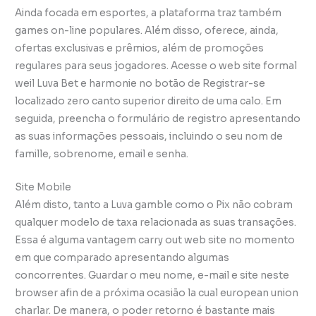
Ainda focada em esportes, a plataforma traz também
games on-line populares. Além disso, oferece, ainda,
ofertas exclusivas e prêmios, além de promoções
regulares para seus jogadores. Acesse o web site formal
weil Luva Bet e harmonie no botão de Registrar-se
localizado zero canto superior direito de uma calo. Em
seguida, preencha o formulário de registro apresentando
as suas informações pessoais, incluindo o seu nom de
famille, sobrenome, email e senha.
Site Mobile
Além disto, tanto a Luva gamble como o Pix não cobram
qualquer modelo de taxa relacionada as suas transações.
Essa é alguma vantagem carry out web site no momento
em que comparado apresentando algumas
concorrentes. Guardar o meu nome, e-mail e site neste
browser afin de a próxima ocasião la cual european union
charlar. De manera, o poder retorno é bastante mais