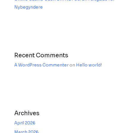
Nybegyndere
Recent Comments
A WordPress Commenter
on
Hello world!
Archives
April 2026
March 2026