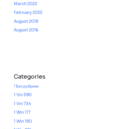
March 2022
February 2022
August 2018
August 2016
Categories
! Без рубрики
1 Vin 590
1 Vin 734
1 Win 117
1 Win 180