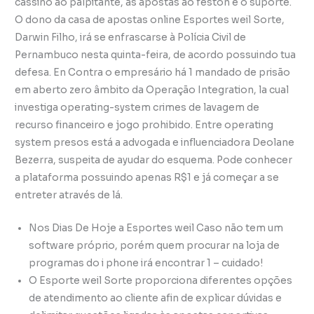
cassino ao palpitante, as apostas ao festón e o suporte.
O dono da casa de apostas online Esportes weil Sorte,
Darwin Filho, irá se enfrascarse à Polícia Civil de
Pernambuco nesta quinta-feira, de acordo possuindo tua
defesa. En Contra o empresário há 1 mandado de prisão
em aberto zero âmbito da Operação Integration, la cual
investiga operating-system crimes de lavagem de
recurso financeiro e jogo prohibido. Entre operating
system presos está a advogada e influenciadora Deolane
Bezerra, suspeita de ayudar do esquema. Pode conhecer
a plataforma possuindo apenas R$1 e já começar a se
entreter através de lá.
Nos Dias De Hoje a Esportes weil Caso não tem um
software próprio, porém quem procurar na loja de
programas do i phone irá encontrar 1 – cuidado!
O Esporte weil Sorte proporciona diferentes opções
de atendimento ao cliente afin de explicar dúvidas e