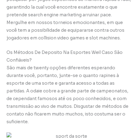
garantindo la cual você encontre exatamente o que
pretende search engine marketing arruinar pace.
Mergulhe em nossos torneios emocionantes, em que
você tem a possibilidade de equipararse contra outros
jogadores em collision video games e slot machines.
Os Métodos De Deposito Na Esportes Weil Caso São
Confiáveis?
São mais de twenty opções diferentes esperando
durante você, portanto, junte-se o quanto rapines à
esporte de uma sorte e garanta acesso a todas as
partidas. A odaie cobre a grande parte de campeonatos,
de cependant famosos até os poco conhecidos, e com
transmissão ao vivo de muitos. Disgustar de métodos de
contato não ficarem muito muchos, isto costuma ser o
suficiente.