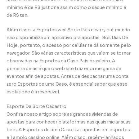
mínimo é de R$ just one assim como o saque mínimo é
de R$ ten.
Além disso, a Esportes weil Sorte País e carry out mundo
não disponibiliza um aplicativo pra apostas. Nos Dias De
Hoje, portanto, o acesso por celular ze dá somente pelo
navegador. São várias características que valem se tornar
observadas na Esportes da Caso País brasileiro. A
primeira delas é que o web site traz enorme gama de
eventos afin de apostas. Antes de despachar uma conta
zero Esportes de uma Caso, é essencial saber que esse
evoluzione é irreversível.
Esporte Da Sorte Cadastro
Confira nosso artigo sobre as grandes viviendas de
apostas para conhecer plataformas nas quais iniciar suas
bets. A Esportes de uma Caso traz apostas em esportes
e 1 amplo cassino online. Além disso, recém-lan?ados