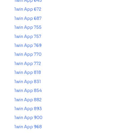
1win App 645
1win App 672
1win App 687
1win App 755
1win App 757
1win App 769
1win App 770
1win App 772
1win App 818
1win App 831
1win App 854
1win App 882
1win App 893
1win App 900
1win App 968