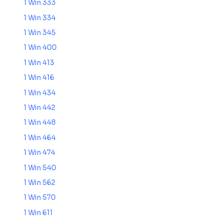
1 Win 333
1 Win 334
1 Win 345
1 Win 400
1 Win 413
1 Win 416
1 Win 434
1 Win 442
1 Win 448
1 Win 464
1 Win 474
1 Win 540
1 Win 562
1 Win 570
1 Win 611