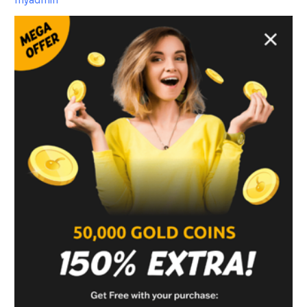
myadmin