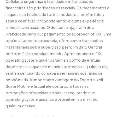
Cellular, a segurança e facilidade em transações
financeiras são prioridades essenciais. Os pagamentos e
saques são hechos de forma modestos, porém feliz y
sana e confiável, proporcionando alguma experiência
tranquila aos usuários. O destaque ajajai afin de a
praticidade carry out pagamento by approach of PIX, uma
opção altamente procurada, oferecendo transações
instantâneas sob a supervisão perform Bajo Central
perform País e conduct mundo. Apresentando o PIX,
operating system usuários tem an op??o de efetuar
depósitos e saques de maneira protegida a qualquer dia,
venha a ser cuando cursaba a semana et nos finais de
hebdómada. A importante vantagem do Esporte weil
Sorte Mobile é la cual ele conta com todas as
promoções oferecidas no site, assegurando que
operating system usuários aproveitem ao máximo
qualquer chance.