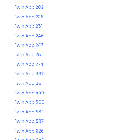
1win App 202
1win App 225
1win App 231
1win App 246
1win App 247
1win App 251
1win App 274
1win App 337
1win App 36
1win App 449
1win App 500
1win App 532
1win App 587
1win App 626