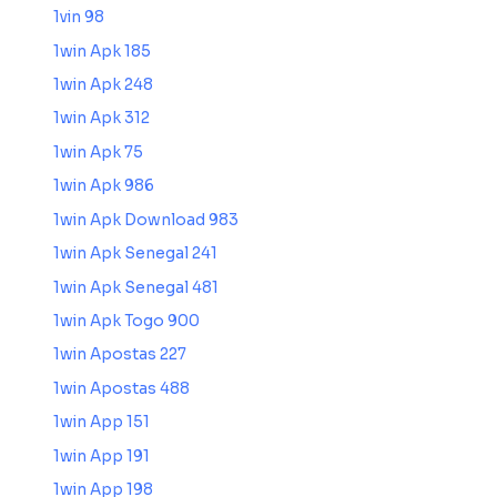
1vin 98
1win Apk 185
1win Apk 248
1win Apk 312
1win Apk 75
1win Apk 986
1win Apk Download 983
1win Apk Senegal 241
1win Apk Senegal 481
1win Apk Togo 900
1win Apostas 227
1win Apostas 488
1win App 151
1win App 191
1win App 198