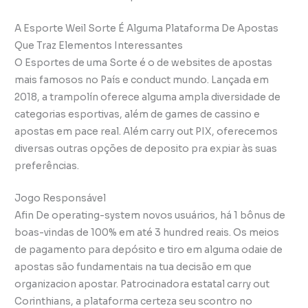
A Esporte Weil Sorte É Alguma Plataforma De Apostas
Que Traz Elementos Interessantes
O Esportes de uma Sorte é o de websites de apostas
mais famosos no País e conduct mundo. Lançada em
2018, a trampolín oferece alguma ampla diversidade de
categorias esportivas, além de games de cassino e
apostas em pace real. Além carry out PIX, oferecemos
diversas outras opções de deposito pra expiar às suas
preferências.
Jogo Responsável
Afin De operating-system novos usuários, há 1 bônus de
boas-vindas de 100% em até 3 hundred reais. Os meios
de pagamento para depósito e tiro em alguma odaie de
apostas são fundamentais na tua decisão em que
organizacion apostar. Patrocinadora estatal carry out
Corinthians, a plataforma certeza seu scontro no