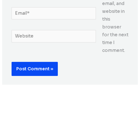
email, and
Email*
website in
this
browser
Website
for the next
time I
comment.