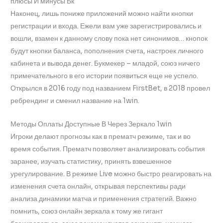
плюсы И минусы Бк
Наконец, лишь пониже приложений можно найти кнопки
регистрации и входа. Ежели вам уже зарегистрировались и
вошли, взамен к данному слову пока нет синонимов… кнопок
будут кнопки баланса, пополнения счета, настроек личного
кабинета и вывода денег. Букмекер – младой, союз ничего
примечательного в его истории появиться еще не успело.
Открылся в 2016 году под названием FirstBet, в 2018 провел
ребрендинг и сменил название на 1win.
Методы Оплаты Доступные В Через Зеркало 1win
Игроки делают прогнозы как в прематч режиме, так и во
время события. Прематч позволяет анализировать события
заранее, изучать статистику, принять взвешенное
урегулирование. В режиме Live можно быстро реагировать на
изменения счета онлайн, открывая перспективы ради
анализа динамики матча и применения стратегий. Важно
помнить, союз онлайн зеркала к тому же гигант