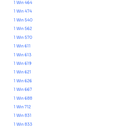
1 Win 464
1 Win 474
1 Win 540
1 Win 562
1 Win 570
1 Win 611
1 Win 613
1 Win 619
1 Win 621
1 Win 626
1 Win 667
1 Win 688
1 Win 712
1 Win 831
1 Win 833