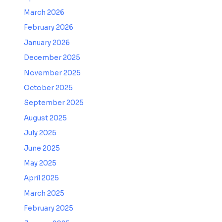
March 2026
February 2026
January 2026
December 2025
November 2025
October 2025
September 2025
August 2025
July 2025
June 2025
May 2025
April 2025
March 2025
February 2025