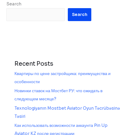
Search
Search
Recent Posts
Квартиры по цене застройщика: преимущества и
особенности
Новинки ставок на Мостбет РУ: что ожидать в
следующем месяце?
Texnologiyanın Mostbet Aviator Oyun Təcrübəsinə
Təsiri
Как использовать возможности аккаунта Pin Up
Aviator KZ после регистрации