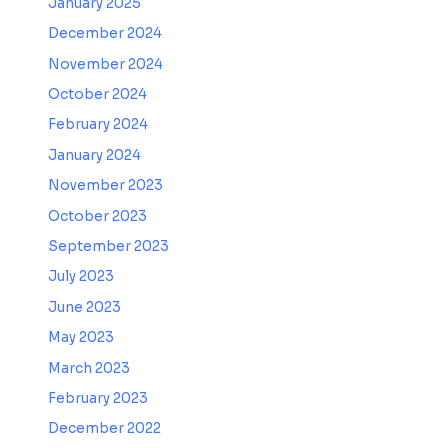
January 2025
December 2024
November 2024
October 2024
February 2024
January 2024
November 2023
October 2023
September 2023
July 2023
June 2023
May 2023
March 2023
February 2023
December 2022