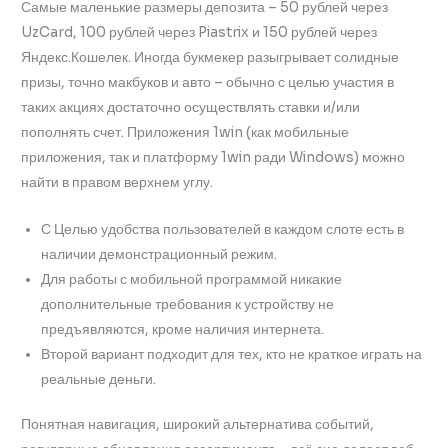
Самые маленькие размеры депозита – 50 рублей через
UzCard, 100 рублей через Piastrix и 150 рублей через
Яндекс.Кошелек. Иногда букмекер разыгрывает солидные
призы, точно макбуков и авто – обычно с целью участия в
таких акциях достаточно осуществлять ставки и/или
пополнять счет. Приложения 1win (как мобильные
приложения, так и платформу 1win ради Windows) можно
найти в правом верхнем углу.
С Целью удобства пользователей в каждом слоте есть в
наличии демонстрационный режим.
Для работы с мобильной программой никакие
дополнительные требования к устройству не
предъявляются, кроме наличия интернета.
Второй вариант подходит для тех, кто не краткое играть на
реальные деньги.
Понятная навигация, широкий альтернатива событий,