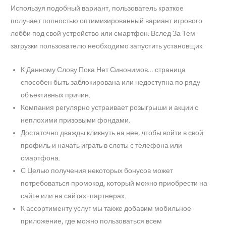
Используя подобный вариант, пользователь краткое
получает полностью оптимизированный вариант игрового
лобби под свой устройство или смартфон. Вслед За Тем
загрузки пользователю необходимо запустить установщик.
К Данному Слову Пока Нет Синонимов… страница
способен быть заблокирована или недоступна по ряду
объективных причин.
Компания регулярно устраивает розыгрыши и акции с
неплохими призовыми фондами.
Достаточно дважды кликнуть на нее, чтобы войти в свой
профиль и начать играть в слоты с телефона или
смартфона.
С Целью получения некоторых бонусов может
потребоваться промокод, который можно приобрести на
сайте или на сайтах-партнерах.
К ассортименту услуг мы также добавим мобильное
приложение, где можно пользоваться всем