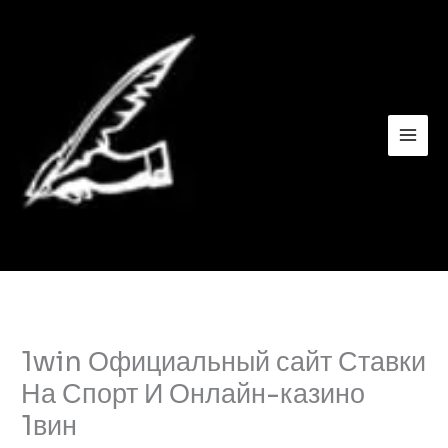
Skip
to
content
1win Официальный сайт Ставки
На Спорт И Онлайн-казино
1вин