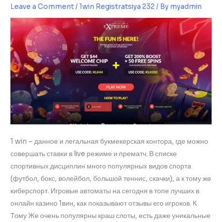
Leave a Comment
/
1win Registratsiya 232
/ By
myadmin
1 win – данное и легальная букмекерская контора, где можно
совершать ставки в live режиме и прематч. В списке
спортивных дисциплин много популярных видов спорта
(футбол, бокс, волейбол, большой теннис, скачки), а к тому же
киберспорт. Игровые автоматы на сегодня в топе лучших в
онлайн казино 1вин, как показывают отзывы его игроков. К
Тому Же очень популярны краш слоты, есть даже уникальные