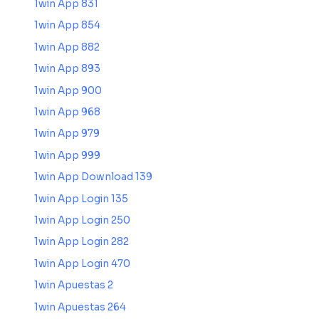
1win App 831
1win App 854
1win App 882
1win App 893
1win App 900
1win App 968
1win App 979
1win App 999
1win App Download 139
1win App Login 135
1win App Login 250
1win App Login 282
1win App Login 470
1win Apuestas 2
1win Apuestas 264