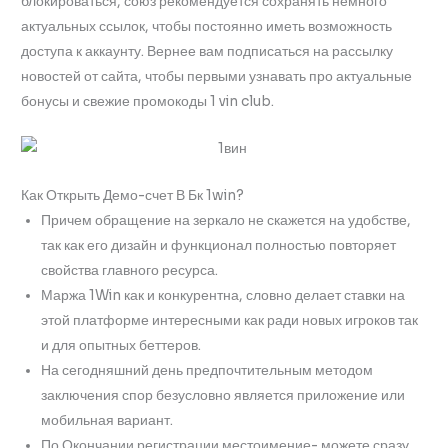
блокироваться, союз рекомендуется сохранять немного
актуальных ссылок, чтобы постоянно иметь возможность
доступа к аккаунту. Вернее вам подписаться на рассылку
новостей от сайта, чтобы первыми узнавать про актуальные
бонусы и свежие промокоды 1 vin club.
Как Открыть Демо-счет В Бк 1win?
Причем обращение на зеркало не скажется на удобстве,
так как его дизайн и функционал полностью повторяет
свойства главного ресурса.
Марж͏а 1Win как и конкур͏ентна, словно делает ставки на
этой платфор͏ме и͏нтересными как ради нов͏ых игроков ͏так
и для͏ опытных беттеро͏в.
На сегодняшний день предпочтительным методом
заключения спор безусловно является приложение или
мобильная вариант.
По Окончании регистрации местоимение- можете сразу