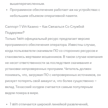
вышеперечисленным.
Программное обеспечение работает аж на устройствах с
небольшим объемом оперативной памяти.
Саппорт 1 Vin Казино – Как Связаться Со Службой
Поддержки?
Только 1win официальный ресурс предлагает версию
программного обеспечения оператора. Известны случаи,
когда пользователи скачивали ПО со сторонних ресурсов и
становились жертвами мошенников. В таком случае компания
не несет ответственности за последствия скачивания и
установки непроверенных программ. Читатель должен
понимать, что, загружая ПО с непроверенных источников, он
рискует потерять свой аккаунт и, что более существенно –
вклад. Техасский холдем считается самым популярным
видом покера в мире.
1 win отличается широкой линейкой развлечений,