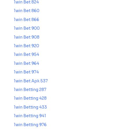
1win Bet 824
1win Bet 860
1win Bet 866
1win Bet 900
1win Bet 908
1win Bet 920
1win Bet 954
1win Bet 964
1win Bet 974
1win Bet Apk 537
1win Betting 287
1win Betting 428
1win Betting 433
1win Betting 941
1win Betting 976