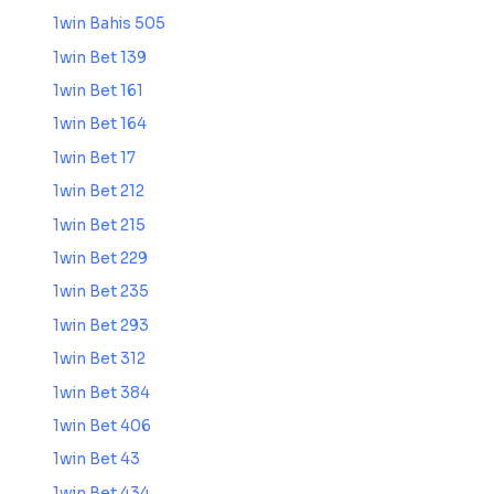
1win Bahis 505
1win Bet 139
1win Bet 161
1win Bet 164
1win Bet 17
1win Bet 212
1win Bet 215
1win Bet 229
1win Bet 235
1win Bet 293
1win Bet 312
1win Bet 384
1win Bet 406
1win Bet 43
1win Bet 434