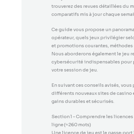
trouverez des revues détaillées du m
comparatifs mis à jour chaque semai
Ce guide vous propose un panorama c
opérateur, quels jeux privilégier se
et promotions courantes, méthodes d
Nous aborderons également le jeu r
cybersécurité indispensables pour
votre session de jeu.
En suivant ces conseils avisés, vous
différents nouveaux sites de casino
gains durables et sécurisés.
Section 1 – Comprendre les licences 
ligne (≈ 260 mots)
Une licence de jeu est le passe‑port