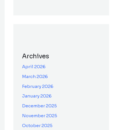
Archives
April 2026
March 2026
February 2026
January 2026
December 2025
November 2025
October 2025