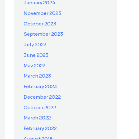
January 2024
November 2023
October 2023
September 2023
July 2023
June 2023
May 2023
March 2023
February 2023
December 2022
October 2022
March 2022
February 2022
August 2018