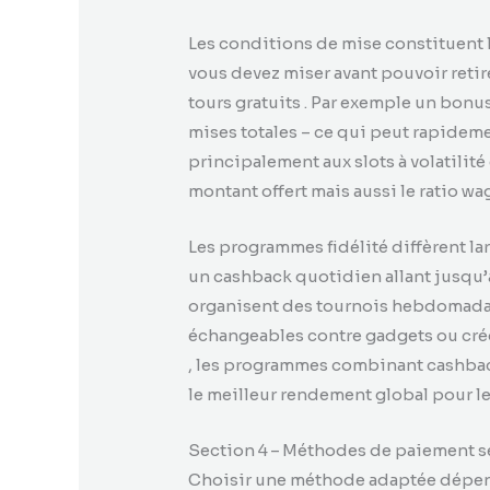
Les conditions de mise constituent 
vous devez miser avant pouvoir reti
tours gratuits . Par exemple un bon
mises totales – ce qui peut rapidem
principalement aux slots à volatilité
montant offert mais aussi le ratio wag
Les programmes fidélité diffèrent la
un cashback quotidien allant jusqu’à
organisent des tournois hebdomada
échangeables contre gadgets ou créd
, les programmes combinant cashbac
le meilleur rendement global pour l
Section 4 – Méthodes de paiement séc
Choisir une méthode adaptée dépend