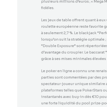
plusieurs millions d’euros ; « Mega M
fidèles.
Les jeux de table offrent quant à eu
roulette européenne reste favorite g
à seulement 2,7 %. Le blackjack “Pe
lorsqu’on suit la stratégie optimale
“Double Exposure” sont répertoriées
d’avantage du croupier. Le baccarat “
grâce à ses mises minimales élevées
Le poker en ligne a connu une renais
parties sont commentées par des pro
spectateur‑joueur unique similaire a
plateformes telles que PokerStars o
instantanés avec buy‑in dès €10 pou
une forte liquidité du pool prize‑poo