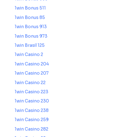
1win Bonus 511
1win Bonus 85
1win Bonus 913
1win Bonus 973
1win Brasil 125
1win Casino 2
1win Casino 204
1win Casino 207
1win Casino 22
1win Casino 223
1win Casino 230
1win Casino 238
1win Casino 259
1win Casino 282