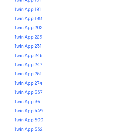
1win App 151
1win App 191
1win App 198
1win App 202
1win App 225
1win App 231
1win App 246
1win App 247
1win App 251
1win App 274
1win App 337
1win App 36
1win App 449
1win App 500
1win App 532