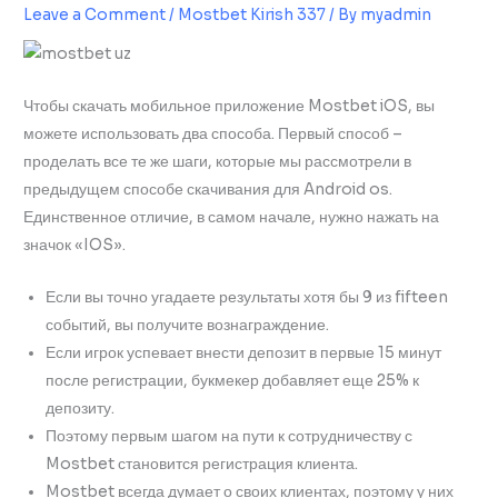
Leave a Comment
/
Mostbet Kirish 337
/ By
myadmin
Чтобы скачать мобильное приложение Mostbet iOS, вы
можете использовать два способа. Первый способ –
проделать все те же шаги, которые мы рассмотрели в
предыдущем способе скачивания для Android os.
Единственное отличие, в самом начале, нужно нажать на
значок «IOS».
Если вы точно угадаете результаты хотя бы 9 из fifteen
событий, вы получите вознаграждение.
Если игрок успевает внести депозит в первые 15 минут
после регистрации, букмекер добавляет еще 25% к
депозиту.
Поэтому первым шагом на пути к сотрудничеству с
Mostbet становится регистрация клиента.
Mostbet всегда думает о своих клиентах, поэтому у них