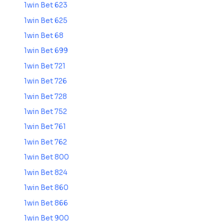
1win Bet 623
1win Bet 625
1win Bet 68
1win Bet 699
1win Bet 721
1win Bet 726
1win Bet 728
1win Bet 752
1win Bet 761
1win Bet 762
1win Bet 800
1win Bet 824
1win Bet 860
1win Bet 866
1win Bet 900