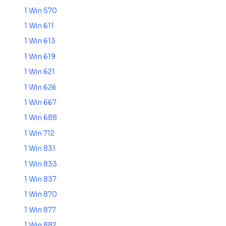
1 Win 570
1 Win 611
1 Win 613
1 Win 619
1 Win 621
1 Win 626
1 Win 667
1 Win 688
1 Win 712
1 Win 831
1 Win 833
1 Win 837
1 Win 870
1 Win 877
1 Win 882