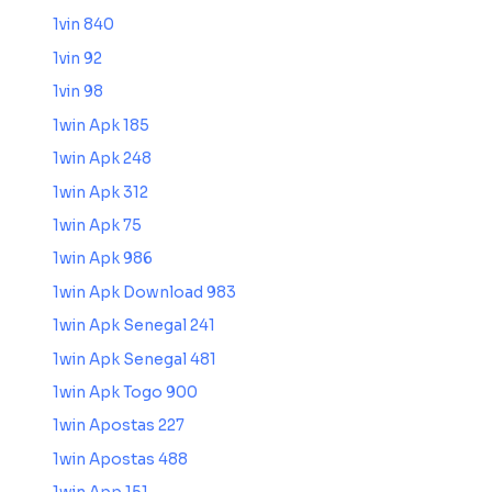
1vin 840
1vin 92
1vin 98
1win Apk 185
1win Apk 248
1win Apk 312
1win Apk 75
1win Apk 986
1win Apk Download 983
1win Apk Senegal 241
1win Apk Senegal 481
1win Apk Togo 900
1win Apostas 227
1win Apostas 488