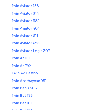
1win Aviator 153
1win Aviator 314
1win Aviator 382
1win Aviator 464
1win Aviator 611
1win Aviator 698
1win Aviator Login 307
1win Az 161
1win Az 792
1Win AZ Casino
1win Azerbaycan 951
1win Bahis 505
1win Bet 139
1win Bet 161