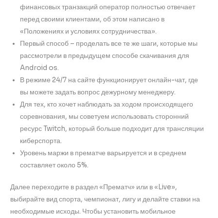
финансовых транзакций оператор полностью отвечает
перед своими клиентами, об этом написано в
«Положениях и условиях сотрудничества».
Первый способ – проделать все те же шаги, которые мы
рассмотрели в предыдущем способе скачивания для
Android os.
В режиме 24/7 на сайте функционирует онлайн-чат, где
вы можете задать вопрос дежурному менеджеру.
Для тех, кто хочет наблюдать за ходом происходящего
соревнования, мы советуем использовать сторонний
ресурс Twitch, который больше подходит для трансляции
киберспорта.
Уровень маржи в прематче варьируется и в среднем
составляет около 5%.
Далее переходите в раздел «Прематч» или в «Live»,
выбирайте вид спорта, чемпионат, лигу и делайте ставки на
необходимые исходы. Чтобы установить мобильное