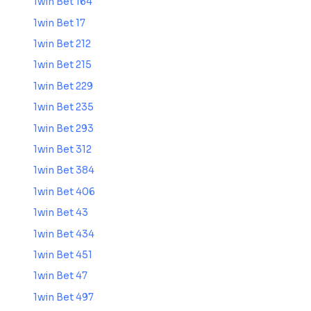
1win Bet 164
1win Bet 17
1win Bet 212
1win Bet 215
1win Bet 229
1win Bet 235
1win Bet 293
1win Bet 312
1win Bet 384
1win Bet 406
1win Bet 43
1win Bet 434
1win Bet 451
1win Bet 47
1win Bet 497