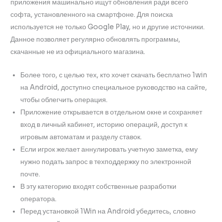
приложения машинально ищут обновления ради всего
софта, установленного на смартфоне. Для поиска
используется не только Google Play, но и другие источники.
Данное позволяет регулярно обновлять программы,
скачанные не из официального магазина.
Более того, с целью тех, кто хочет скачать бесплатно 1win
на Android, доступно специальное руководство на сайте,
чтобы облегчить операция.
Приложение открывается в отдельном окне и сохраняет
вход в личный кабинет, историю операций, доступ к
игровым автоматам и разделу ставок.
Если игрок желает аннулировать учетную заметка, ему
нужно подать запрос в техподдержку по электронной
почте.
В эту категорию входят собственные разработки
оператора.
Перед установкой 1Win на Android убедитесь, словно