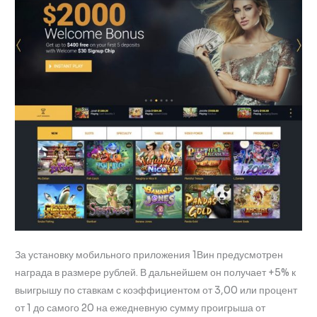
За установку мобильного приложения 1Вин предусмотрен
награда в размере рублей. В дальнейшем он получает +5% к
выигрышу по ставкам с коэффициентом от 3,00 или процент
от 1 до самого 20 на ежедневную сумму проигрыша от