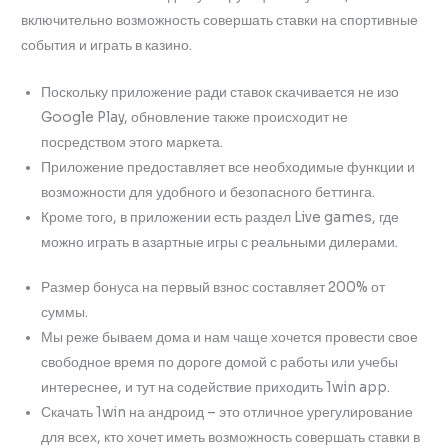
включительно возможность совершать ставки на спортивные
события и играть в казино.
Поскольку приложение ради ставок скачивается не изо
Google Play, обновление также происходит не
посредством этого маркета.
Приложение предоставляет все необходимые функции и
возможности для удобного и безопасного беттинга.
Кроме того, в приложении есть раздел Live games, где
можно играть в азартные игры с реальными дилерами.
Размер бонуса на первый взнос составляет 200% от
суммы.
Мы реже бываем дома и нам чаще хочется провести свое
свободное время по дороге домой с работы или учебы
интереснее, и тут на содействие приходить 1win app.
Скачать 1win на андроид – это отличное урегулирование
для всех, кто хочет иметь возможность совершать ставки в