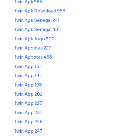
1win Apk 986
1win Apk Download 983
1win Apk Senegal 241
1win Apk Senegal 481
1win Apk Togo 900
1win Apostas 227
1win Apostas 488
1win App 151
1win App 191
1win App 198
1win App 202
1win App 225
1win App 231
1win App 246
1win App 247