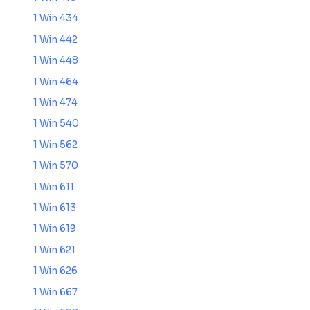
1 Win 434
1 Win 442
1 Win 448
1 Win 464
1 Win 474
1 Win 540
1 Win 562
1 Win 570
1 Win 611
1 Win 613
1 Win 619
1 Win 621
1 Win 626
1 Win 667