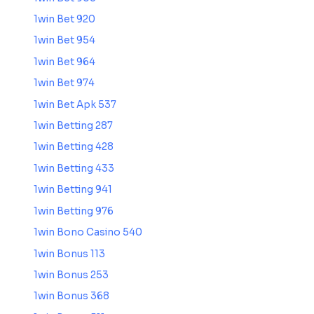
1win Bet 920
1win Bet 954
1win Bet 964
1win Bet 974
1win Bet Apk 537
1win Betting 287
1win Betting 428
1win Betting 433
1win Betting 941
1win Betting 976
1win Bono Casino 540
1win Bonus 113
1win Bonus 253
1win Bonus 368