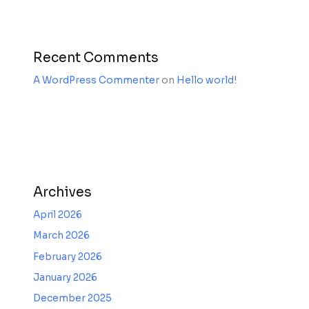
Recent Comments
A WordPress Commenter
on
Hello world!
Archives
April 2026
March 2026
February 2026
January 2026
December 2025