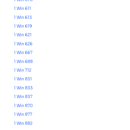
1 Win 611
1 Win 613
1 Win 619
1 Win 621
1 Win 626
1 Win 667
1 Win 688
1 Win 712
1 Win 831
1 Win 833
1 Win 837
1 Win 870
1 Win 877
1 Win 882