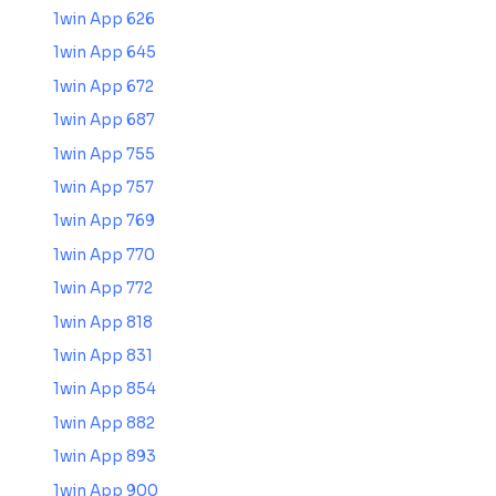
1win App 626
1win App 645
1win App 672
1win App 687
1win App 755
1win App 757
1win App 769
1win App 770
1win App 772
1win App 818
1win App 831
1win App 854
1win App 882
1win App 893
1win App 900