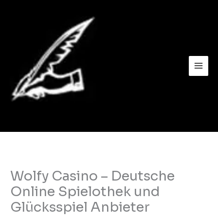
Skip
to
content
Wolfy Casino – Deutsche
Online Spielothek und
Glücksspiel Anbieter