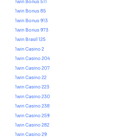
1win Bonus 511
1win Bonus 85
1win Bonus 913
1win Bonus 973
1win Brasil 125
1win Casino 2
1win Casino 204
1win Casino 207
1win Casino 22
1win Casino 223
1win Casino 230
1win Casino 238
1win Casino 259
1win Casino 282
1win Casino 29