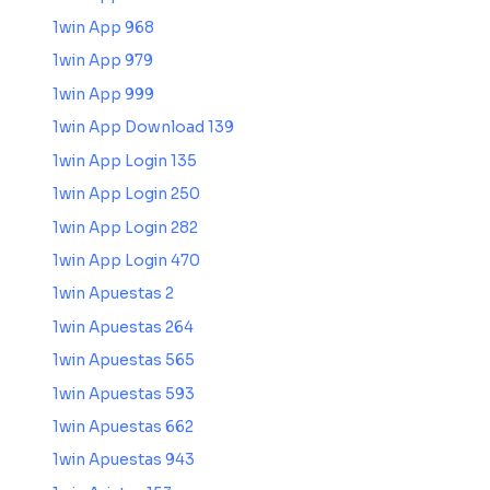
1win App 968
1win App 979
1win App 999
1win App Download 139
1win App Login 135
1win App Login 250
1win App Login 282
1win App Login 470
1win Apuestas 2
1win Apuestas 264
1win Apuestas 565
1win Apuestas 593
1win Apuestas 662
1win Apuestas 943