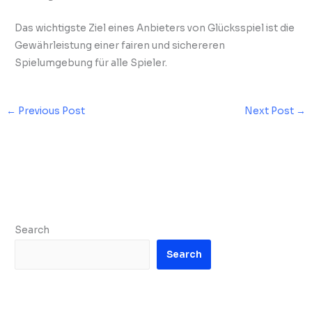
Das wichtigste Ziel eines Anbieters von Glücksspiel ist die
Gewährleistung einer fairen und sichereren
Spielumgebung für alle Spieler.
←
Previous Post
Next Post
→
Search
Search