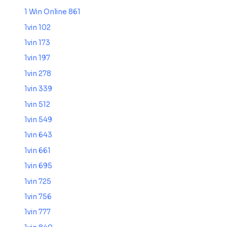
1 Win Online 861
1vin 102
1vin 173
1vin 197
1vin 278
1vin 339
1vin 512
1vin 549
1vin 643
1vin 661
1vin 695
1vin 725
1vin 756
1vin 777