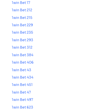
1win Bet 17
1win Bet 212
1win Bet 215
1win Bet 229
1win Bet 235
1win Bet 293
1win Bet 312
1win Bet 384
1win Bet 406
1win Bet 43
1win Bet 434
1win Bet 451
1win Bet 47
1win Bet 497
1win Bet 623