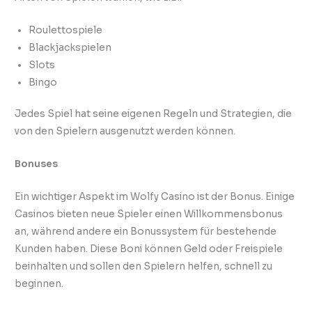
Roulettospiele
Blackjackspielen
Slots
Bingo
Jedes Spiel hat seine eigenen Regeln und Strategien, die
von den Spielern ausgenutzt werden können.
Bonuses
Ein wichtiger Aspekt im Wolfy Casino ist der Bonus. Einige
Casinos bieten neue Spieler einen Willkommensbonus
an, während andere ein Bonussystem für bestehende
Kunden haben. Diese Boni können Geld oder Freispiele
beinhalten und sollen den Spielern helfen, schnell zu
beginnen.