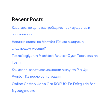
Recent Posts
Квартиры по цене застройщика: преимущества и
особенности
Новинки ставок на Мостбет РУ: что ожидать в
следующем месяце?
Texnologiyanın Mostbet Aviator Oyun Təcrübəsinə
Təsiri
Как использовать возможности аккаунта Pin Up
Aviator KZ после регистрации
Online Casino Uden Om ROFUS: En Feltguide for
Nybegyndere