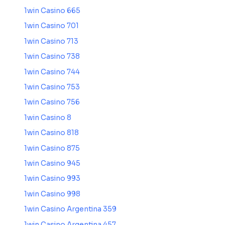
1win Casino 665
1win Casino 701
1win Casino 713
1win Casino 738
1win Casino 744
1win Casino 753
1win Casino 756
1win Casino 8
1win Casino 818
1win Casino 875
1win Casino 945
1win Casino 993
1win Casino 998
1win Casino Argentina 359
1win Casino Argentina 457