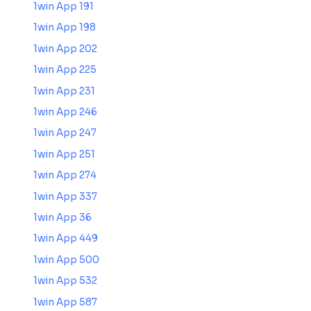
1win App 191
1win App 198
1win App 202
1win App 225
1win App 231
1win App 246
1win App 247
1win App 251
1win App 274
1win App 337
1win App 36
1win App 449
1win App 500
1win App 532
1win App 587