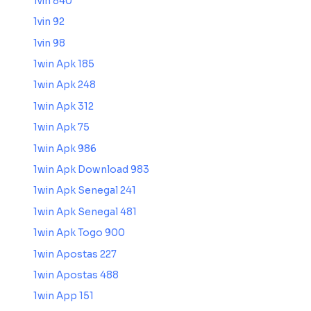
1vin 840
1vin 92
1vin 98
1win Apk 185
1win Apk 248
1win Apk 312
1win Apk 75
1win Apk 986
1win Apk Download 983
1win Apk Senegal 241
1win Apk Senegal 481
1win Apk Togo 900
1win Apostas 227
1win Apostas 488
1win App 151