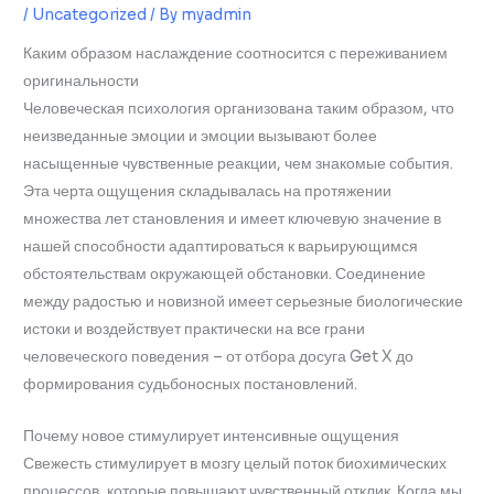
/
Uncategorized
/ By
myadmin
Каким образом наслаждение соотносится с переживанием
оригинальности
Человеческая психология организована таким образом, что
неизведанные эмоции и эмоции вызывают более
насыщенные чувственные реакции, чем знакомые события.
Эта черта ощущения складывалась на протяжении
множества лет становления и имеет ключевую значение в
нашей способности адаптироваться к варьирующимся
обстоятельствам окружающей обстановки. Соединение
между радостью и новизной имеет серьезные биологические
истоки и воздействует практически на все грани
человеческого поведения – от отбора досуга Get X до
формирования судьбоносных постановлений.
Почему новое стимулирует интенсивные ощущения
Свежесть стимулирует в мозгу целый поток биохимических
процессов, которые повышают чувственный отклик. Когда мы