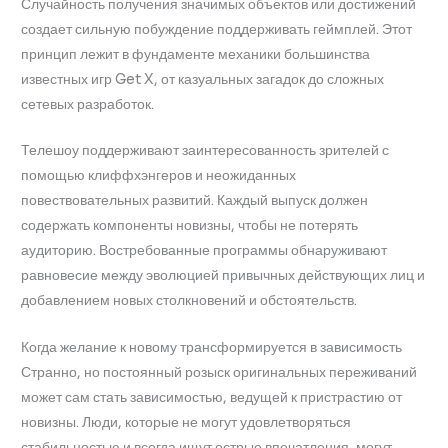
Случайность получения значимых объектов или достижений
создает сильную побуждение поддерживать геймплей. Этот
принцип лежит в фундаменте механики большинства
известных игр Get X, от казуальных загадок до сложных
сетевых разработок.
Телешоу поддерживают заинтересованность зрителей с
помощью клиффхэнгеров и неожиданных
повествовательных развитий. Каждый выпуск должен
содержать компоненты новизны, чтобы не потерять
аудиторию. Востребованные программы обнаруживают
равновесие между эволюцией привычных действующих лиц и
добавлением новых столкновений и обстоятельств.
Когда желание к новому трансформируется в зависимость
Странно, но постоянный розыск оригинальных переживаний
может сам стать зависимостью, ведущей к пристрастию от
новизны. Люди, которые не могут удовлетворяться
стабильностью и всегда ищут острые впечатления, могут