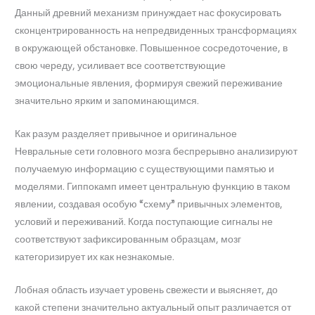
Данный древний механизм принуждает нас фокусировать
сконцентрированность на непредвиденных трансформациях
в окружающей обстановке. Повышенное сосредоточение, в
свою череду, усиливает все соответствующие
эмоциональные явления, формируя свежий переживание
значительно ярким и запоминающимся.
Как разум разделяет привычное и оригинальное
Невральные сети головного мозга беспрерывно анализируют
получаемую информацию с существующими памятью и
моделями. Гиппокамп имеет центральную функцию в таком
явлении, создавая особую “схему” привычных элементов,
условий и переживаний. Когда поступающие сигналы не
соответствуют зафиксированным образцам, мозг
категоризирует их как незнакомые.
Лобная область изучает уровень свежести и выясняет, до
какой степени значительно актуальный опыт различается от