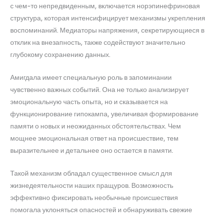
с чем-то непредвиденным, включается норэпинефриновая
структура, которая интенсифицирует механизмы укрепления
воспоминаний. Медиаторы напряжения, секретирующиеся в
отклик на внезапность, также содействуют значительно
глубокому сохранению данных.
Амигдала имеет специальную роль в запоминании
чувственно важных событий. Она не только анализирует
эмоциональную часть опыта, но и сказывается на
функционирование гипокампа, увеличивая формирование
памяти о новых и неожиданных обстоятельствах. Чем
мощнее эмоциональная ответ на происшествие, тем
выразительнее и детальнее оно остается в памяти.
Такой механизм обладал существенное смысл для
жизнедеятельности наших пращуров. Возможность
эффективно фиксировать необычные происшествия
помогала уклоняться опасностей и обнаруживать свежие