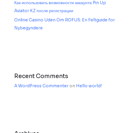
Как использовать возможности аккаунта Pin Up
Aviator KZ после регистрации
Online Casino Uden Om ROFUS: En Feltguide for
Nybegyndere
Recent Comments
A WordPress Commenter
on
Hello world!