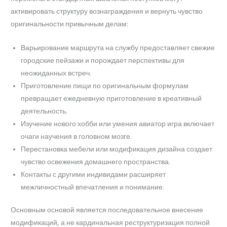
активировать структуру вознаграждения и вернуть чувство
оригинальности привычным делам:
Варьирование маршрута на службу предоставляет свежие
городские пейзажи и порождает перспективы для
неожиданных встреч.
Приготовление пищи по оригинальным формулам
превращает ежедневную приготовление в креативный
деятельность.
Изучение нового хобби или умения авиатор игра включает
очаги научения в головном мозге.
Перестановка мебели или модификация дизайна создает
чувство освежения домашнего пространства.
Контакты с другими индивидами расширяет
межличностный впечатления и понимание.
Основным основой является последовательное внесение
модификаций, а не кардинальная реструктуризация полной