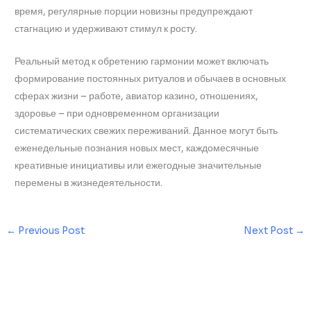
время, регулярные порции новизны предупреждают
стагнацию и удерживают стимул к росту.
Реальный метод к обретению гармонии может включать
формирование постоянных ритуалов и обычаев в основных
сферах жизни – работе, авиатор казино, отношениях,
здоровье – при одновременном организации
систематических свежих переживаний. Данное могут быть
еженедельные познания новых мест, каждомесячные
креативные инициативы или ежегодные значительные
перемены в жизнедеятельности.
←
Previous Post
Next Post
→