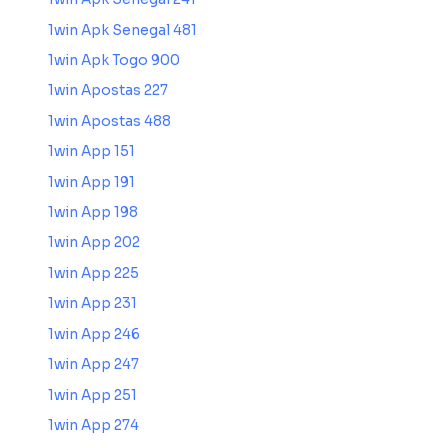
1win Apk Senegal 481
1win Apk Togo 900
1win Apostas 227
1win Apostas 488
1win App 151
1win App 191
1win App 198
1win App 202
1win App 225
1win App 231
1win App 246
1win App 247
1win App 251
1win App 274