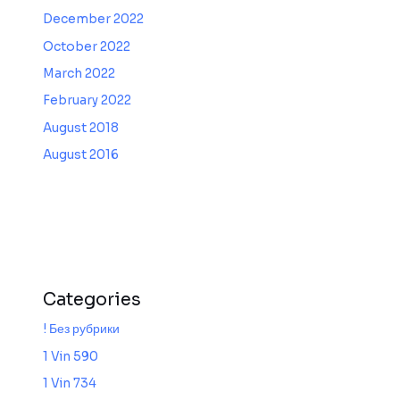
December 2022
October 2022
March 2022
February 2022
August 2018
August 2016
Categories
! Без рубрики
1 Vin 590
1 Vin 734