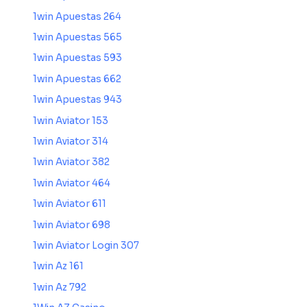
1win Apuestas 264
1win Apuestas 565
1win Apuestas 593
1win Apuestas 662
1win Apuestas 943
1win Aviator 153
1win Aviator 314
1win Aviator 382
1win Aviator 464
1win Aviator 611
1win Aviator 698
1win Aviator Login 307
1win Az 161
1win Az 792