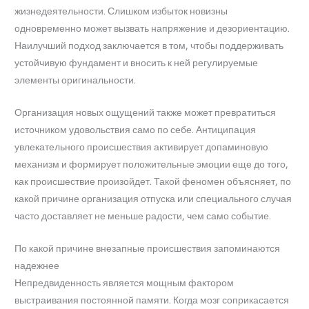
жизнедеятельности. Слишком избыток новизны
одновременно может вызвать напряжение и дезориентацию.
Наилучший подход заключается в том, чтобы поддерживать
устойчивую фундамент и вносить к ней регулируемые
элементы оригинальности.
Организация новых ощущений также может превратиться
источником удовольствия само по себе. Антиципация
увлекательного происшествия активирует допаминовую
механизм и формирует положительные эмоции еще до того,
как происшествие произойдет. Такой феномен объясняет, по
какой причине организация отпуска или специального случая
часто доставляет не меньше радости, чем само событие.
По какой причине внезапные происшествия запоминаются
надежнее
Непредвиденность является мощным фактором
выстраивания постоянной памяти. Когда мозг соприкасается