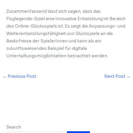
Zusammenfassend lässt sich sagen, dass das
Fluglegende-Spiel eine innovative Entwicklung im Bereich
des Online-Glücksspiels ist. Es zeigt die Anpassungs- und
Weiterentwicklungsfähigkeit von Glückspiele an die
Bedürfnisse der SpielerInnen und kann als ein
zukunftsweisendes Beispiel für digitale
Unterhaltungsmöglichkeiten betrachtet werden.
←
Previous Post
Next Post
→
Search