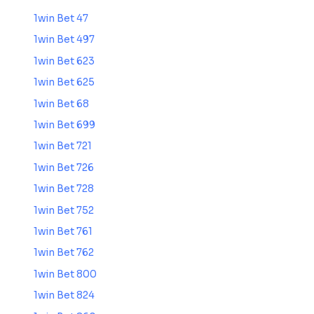
1win Bet 47
1win Bet 497
1win Bet 623
1win Bet 625
1win Bet 68
1win Bet 699
1win Bet 721
1win Bet 726
1win Bet 728
1win Bet 752
1win Bet 761
1win Bet 762
1win Bet 800
1win Bet 824