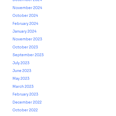
November 2024
October 2024
February 2024
January 2024
November 2023
October 2023
September 2023
July 2023
June 2023
May 2023
March 2023
February 2023
December 2022
October 2022