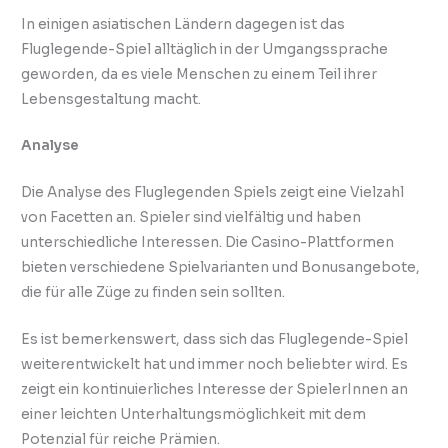
In einigen asiatischen Ländern dagegen ist das
Fluglegende-Spiel alltäglich in der Umgangssprache
geworden, da es viele Menschen zu einem Teil ihrer
Lebensgestaltung macht.
Analyse
Die Analyse des Fluglegenden Spiels zeigt eine Vielzahl
von Facetten an. Spieler sind vielfältig und haben
unterschiedliche Interessen. Die Casino-Plattformen
bieten verschiedene Spielvarianten und Bonusangebote,
die für alle Züge zu finden sein sollten.
Es ist bemerkenswert, dass sich das Fluglegende-Spiel
weiterentwickelt hat und immer noch beliebter wird. Es
zeigt ein kontinuierliches Interesse der SpielerInnen an
einer leichten Unterhaltungsmöglichkeit mit dem
Potenzial für reiche Prämien.