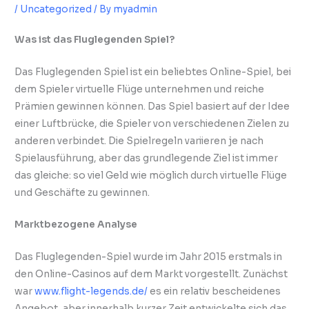
/
Uncategorized
/ By
myadmin
Was ist das Fluglegenden Spiel?
Das Fluglegenden Spiel ist ein beliebtes Online-Spiel, bei
dem Spieler virtuelle Flüge unternehmen und reiche
Prämien gewinnen können. Das Spiel basiert auf der Idee
einer Luftbrücke, die Spieler von verschiedenen Zielen zu
anderen verbindet. Die Spielregeln variieren je nach
Spielausführung, aber das grundlegende Ziel ist immer
das gleiche: so viel Geld wie möglich durch virtuelle Flüge
und Geschäfte zu gewinnen.
Marktbezogene Analyse
Das Fluglegenden-Spiel wurde im Jahr 2015 erstmals in
den Online-Casinos auf dem Markt vorgestellt. Zunächst
war
www.flight-legends.de/
es ein relativ bescheidenes
Angebot, aber innerhalb kurzer Zeit entwickelte sich das