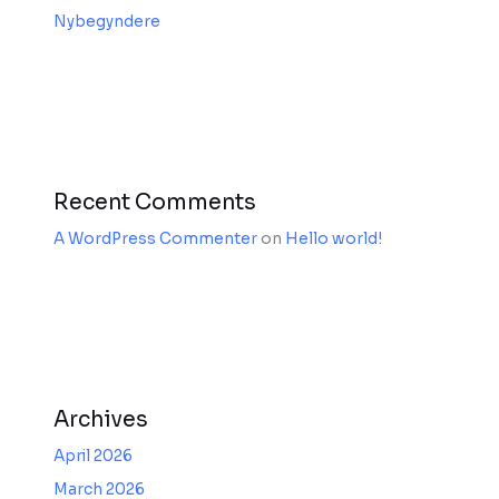
Nybegyndere
Recent Comments
A WordPress Commenter
on
Hello world!
Archives
April 2026
March 2026