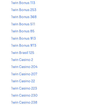
1win Bonus 113
1win Bonus 253
1win Bonus 368
1win Bonus 511
1win Bonus 85
1win Bonus 913
1win Bonus 973
1win Brasil 125
1win Casino 2
1win Casino 204
1win Casino 207
1win Casino 22
1win Casino 223
1win Casino 230
1win Casino 238