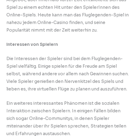
Spiel zu einem echten Hit unter den SpielerInnen des
Online-Spiels. Heute kann man das Fluglegenden-Spiel in
nahezu jedem Online-Casino finden, und seine
Popularität nimmt mit der Zeit weiterhin zu.
Interessen von Spielern
Die Interessen der Spieler sind bei dem Fluglegenden-
Spiel vielfältig. Einige spielen für die Freude am Spiel
selbst, während andere vor allem nach Gewinnen suchen.
Viele Spieler genießen den Nervenkitzel des Spiels und
lieben es, ihre virtuellen Flüge zu planen und auszuführen.
Ein weiteres interessantes Phänomen ist die sozialen
Interaktion zwischen Spielern. In einigen Fällen bilden
sich sogar Online-Communitys, in denen Spieler
miteinander über ihr Spielen sprechen, Strategien teilen
und Erfahrungen austauschen.