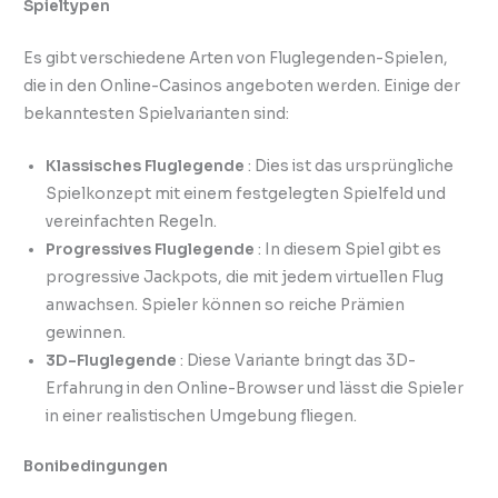
Spieltypen
Es gibt verschiedene Arten von Fluglegenden-Spielen,
die in den Online-Casinos angeboten werden. Einige der
bekanntesten Spielvarianten sind:
Klassisches Fluglegende
: Dies ist das ursprüngliche
Spielkonzept mit einem festgelegten Spielfeld und
vereinfachten Regeln.
Progressives Fluglegende
: In diesem Spiel gibt es
progressive Jackpots, die mit jedem virtuellen Flug
anwachsen. Spieler können so reiche Prämien
gewinnen.
3D-Fluglegende
: Diese Variante bringt das 3D-
Erfahrung in den Online-Browser und lässt die Spieler
in einer realistischen Umgebung fliegen.
Bonibedingungen