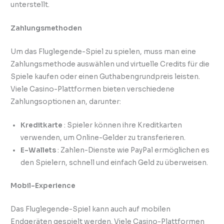
unterstellt.
Zahlungsmethoden
Um das Fluglegende-Spiel zu spielen, muss man eine
Zahlungsmethode auswählen und virtuelle Credits für die
Spiele kaufen oder einen Guthabengrundpreis leisten.
Viele Casino-Plattformen bieten verschiedene
Zahlungsoptionen an, darunter:
Kreditkarte
: Spieler können ihre Kreditkarten
verwenden, um Online-Gelder zu transferieren.
E-Wallets
: Zahlen-Dienste wie PayPal ermöglichen es
den Spielern, schnell und einfach Geld zu überweisen.
Mobil-Experience
Das Fluglegende-Spiel kann auch auf mobilen
Endgeräten gespielt werden. Viele Casino-Plattformen