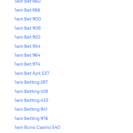
1win Bet 860
1win Bet 866
1win Bet 900
1win Bet 908
1win Bet 920
1win Bet 954
1win Bet 964
1win Bet 974
1win Bet Apk 537
1win Betting 287
1win Betting 428
1win Betting 433
1win Betting 941
1win Betting 976
1win Bono Casino 540