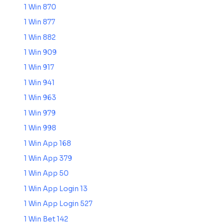
1 Win 870
1 Win 877
1 Win 882
1 Win 909
1 Win 917
1 Win 941
1 Win 963
1 Win 979
1 Win 998
1 Win App 168
1 Win App 379
1 Win App 50
1 Win App Login 13
1 Win App Login 527
1 Win Bet 142