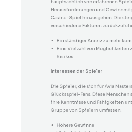
hauptsächlich von erfahrenen Spiel
Herausforderungen und Gewinnmögli
Casino-Spiel hinausgehen. Die steig
verschiedene Faktoren zurückzuführ
Ein ständiger Anreiz zu mehr kom
Eine Vielzahl von Möglichkeite
Risikos
Interessen der Spieler
Die Spieler, die sich für Avia Master
Glücksspiel-Fans. Diese Menschen 
ihre Kenntnisse und Fähigkeiten unt
Gruppe von Spielern umfassen:
Höhere Gewinne