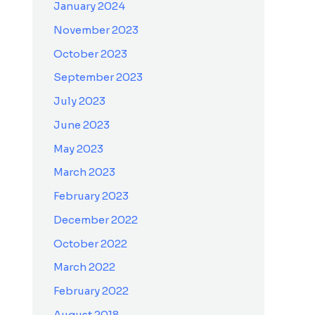
January 2024
November 2023
October 2023
September 2023
July 2023
June 2023
May 2023
March 2023
February 2023
December 2022
October 2022
March 2022
February 2022
August 2018