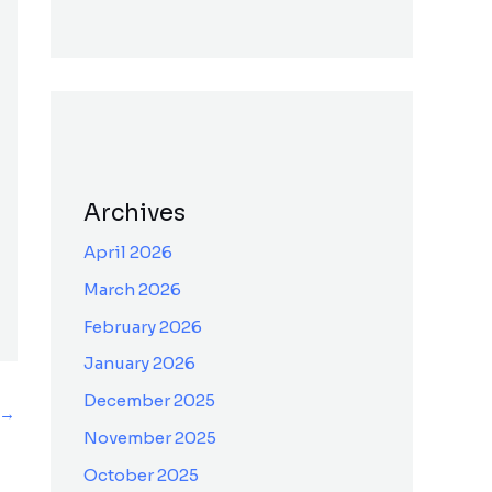
Archives
April 2026
March 2026
February 2026
January 2026
December 2025
→
November 2025
October 2025