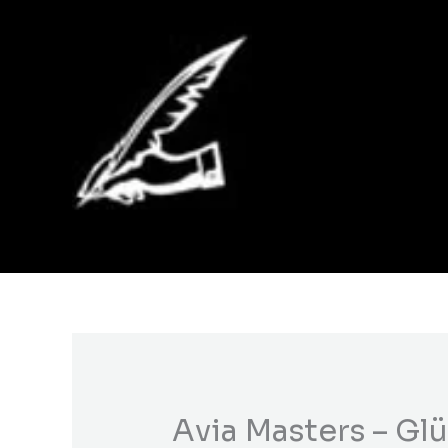
Skip
to
content
Avia Masters – Gl