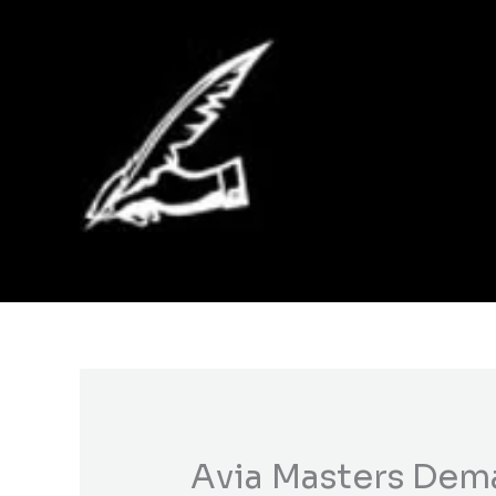
Skip
to
content
Avia Masters Dem