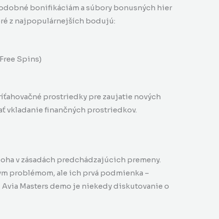
odobné bonifikáciám a súbory bonusných hier
ré z najpopulárnejších bodujú:
Free Spins)
ríťahovačné prostriedky pre zaujatie nových
ať vkladanie finančných prostriedkov.
úloha v zásadách predchádzajúcich premeny.
kým problémom, ale ich prvá podmienka –
i Avia Masters demo je niekedy diskutovanie o