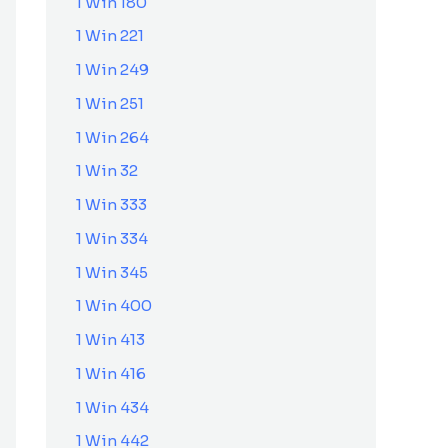
1 Win 180
1 Win 221
1 Win 249
1 Win 251
1 Win 264
1 Win 32
1 Win 333
1 Win 334
1 Win 345
1 Win 400
1 Win 413
1 Win 416
1 Win 434
1 Win 442