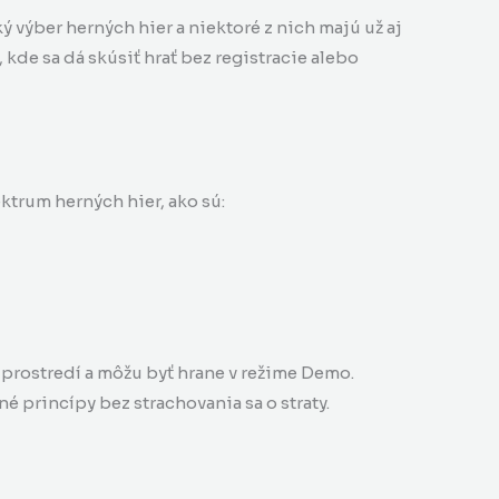
 výber herných hier a niektoré z nich majú už aj
kde sa dá skúsiť hrať bez registracie alebo
ktrum herných hier, ako sú:
 prostredí a môžu byť hrane v režime Demo.
é princípy bez strachovania sa o straty.