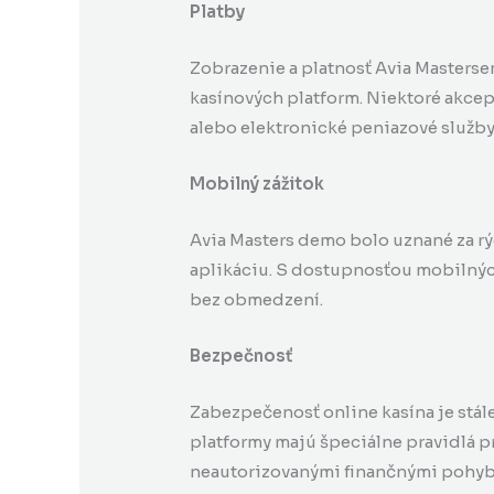
Platby
Zobrazenie a platnosť Avia Masterse
kasínových platform. Niektoré akcep
alebo elektronické peniazové služby 
Mobilný zážitok
Avia Masters demo bolo uznané za rý
aplikáciu. S dostupnosťou mobilných
bez obmedzení.
Bezpečnosť
Zabezpečenosť online kasína je stál
platformy majú špeciálne pravidlá pr
neautorizovanými finančnými pohyb