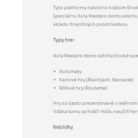
Tyto platformy nabídnú hráčom široký
špeciálnu Avia Masters demo sekciu, 
vkladu finančných prostriedkov.
Typy hier
Avia Masters demo zahŕňa široké spe
Automaty
Kartové hry (Blackjack, Baccarat)
Rôľové hry (Roulette)
Hry sú často prezentované v reálnom
Vďaka tomu sa hráči môžu naučiť hern
Nabídky