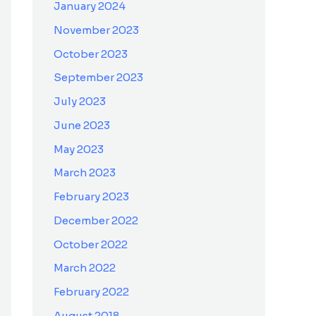
January 2024
November 2023
October 2023
September 2023
July 2023
June 2023
May 2023
March 2023
February 2023
December 2022
October 2022
March 2022
February 2022
August 2018