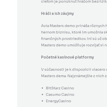
cieľom je ponúknuť hráčom bezriziko
Hráči a ich záujmy
Avia Masters demo prináša rôznych h
hernom biznisu, ktoré im umožnia sk
finančných prostriedkov. Iní sú už ob
Masters demo umožňuje rozvíjať si 
Početné kasínové platformy
V súčasnosti je k dispozícii viacero
Masters dema. Najznámejšie z nich z
BitStarz Casino
Casumo Casino
EnergyCasino