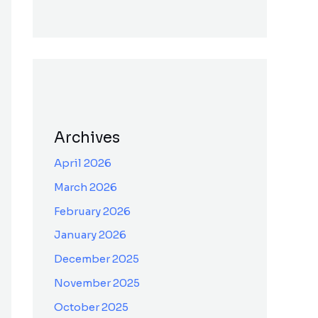
Archives
April 2026
March 2026
February 2026
January 2026
December 2025
November 2025
October 2025