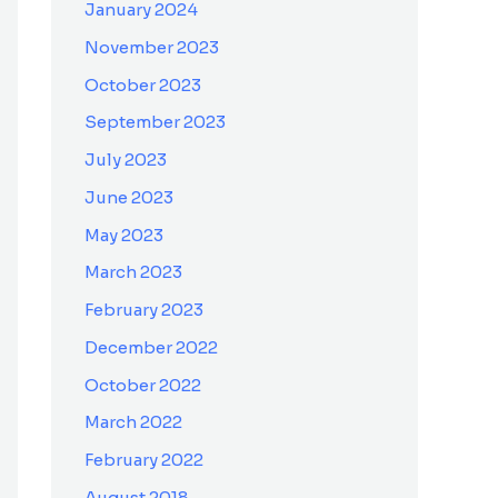
January 2024
November 2023
October 2023
September 2023
July 2023
June 2023
May 2023
March 2023
February 2023
December 2022
October 2022
March 2022
February 2022
August 2018