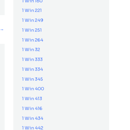
1 Win 180
1 Win 221
1 Win 249
→
1 Win 251
1 Win 264
1 Win 32
1 Win 333
1 Win 334
1 Win 345
1 Win 400
1 Win 413
1 Win 416
1 Win 434
1 Win 442