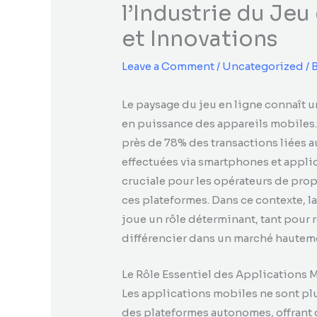
l’Industrie du Jeu
et Innovations
Leave a Comment
/
Uncategorized
/ 
Le paysage du jeu en ligne connaît 
en puissance des appareils mobiles. 
près de 78% des transactions liées a
effectuées via smartphones et appli
cruciale pour les opérateurs de prop
ces plateformes. Dans ce contexte, l
joue un rôle déterminant, tant pour r
différencier dans un marché hautem
Le Rôle Essentiel des Applications M
Les applications mobiles ne sont pl
des plateformes autonomes, offrant