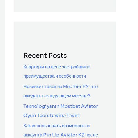
Recent Posts
Квартиры по цене застройщика:
преимущества и особенности
Новинки ставок на Мостбет РУ: что
ожидать в следующем месяце?
Texnologiyanın Mostbet Aviator
Oyun Təcrübəsinə Təsiri
Как использовать возможности
аккаунта Pin Up Aviator KZ после