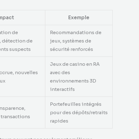
mpact
Exemple
ation de
Recommandations de
, détection de
jeux, systèmes de
nts suspects
sécurité renforcés
Jeux de casino en RA
ccrue, nouvelles
avec des
eux
environnements 3D
interactifs
Portefeuilles intégrés
ansparence,
pour des dépôts/retraits
 transactions
rapides