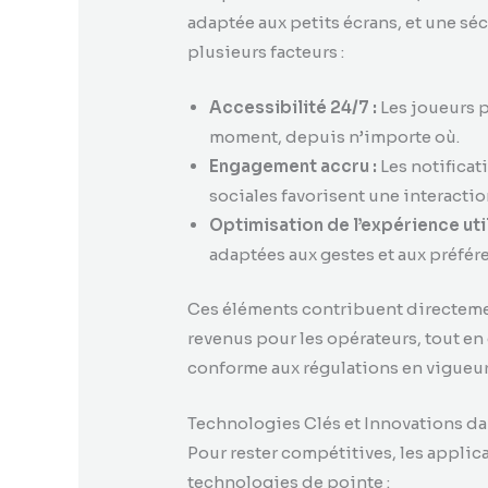
adaptée aux petits écrans, et une séc
plusieurs facteurs :
Accessibilité 24/7 :
Les joueurs p
moment, depuis n’importe où.
Engagement accru :
Les notificat
sociales favorisent une interactio
Optimisation de l’expérience util
adaptées aux gestes et aux préfére
Ces éléments contribuent directeme
revenus pour les opérateurs, tout en 
conforme aux régulations en vigueur
Technologies Clés et Innovations da
Pour rester compétitives, les applic
technologies de pointe :