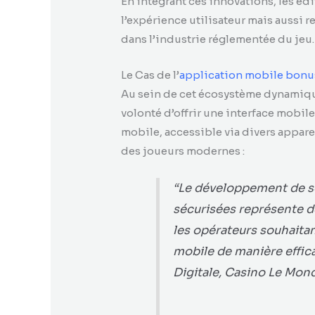
En intégrant ces innovations, les é
l’expérience utilisateur mais aussi r
dans l’industrie réglementée du jeu.
Le Cas de l’
application mobile bonu
Au sein de cet écosystème dynamique
volonté d’offrir une interface mobil
mobile, accessible via divers appar
des joueurs modernes :
“Le développement de so
sécurisées représente d
les opérateurs souhaita
mobile de manière effic
Digitale, Casino Le Mon