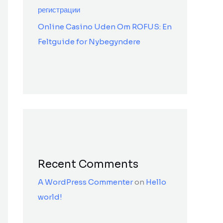
регистрации
Online Casino Uden Om ROFUS: En
Feltguide for Nybegyndere
Recent Comments
A WordPress Commenter
on
Hello
world!