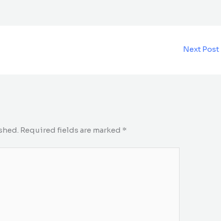
Next Post
shed.
Required fields are marked
*