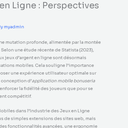
 en Ligne : Perspectives
By
myadmin
une mutation profonde, alimentée par la montée
Selon une étude récente de Statista (2023),
ux jeux d’argent en ligne sont désormais
cations mobiles. Cela souligne l’importance
oser une expérience utilisateur optimale sur
a conception d’
application mobile bonuseria
enforcer la fidélité des joueurs que pour se
ent compétitif.
obiles dans l’Industrie des Jeux en Ligne
us de simples extensions des sites web, mais
 des fonctionnalités avancées, une ergonomie