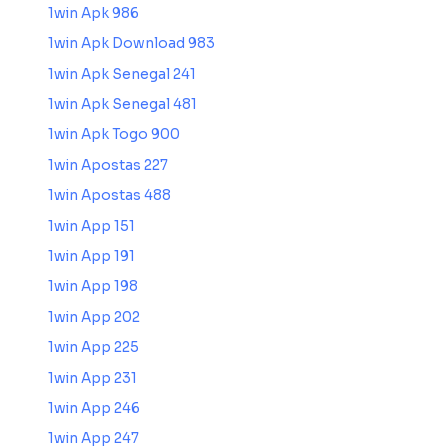
1win Apk 986
1win Apk Download 983
1win Apk Senegal 241
1win Apk Senegal 481
1win Apk Togo 900
1win Apostas 227
1win Apostas 488
1win App 151
1win App 191
1win App 198
1win App 202
1win App 225
1win App 231
1win App 246
1win App 247