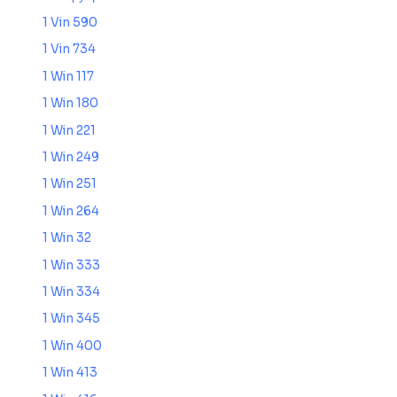
1 Vin 590
1 Vin 734
1 Win 117
1 Win 180
1 Win 221
1 Win 249
1 Win 251
1 Win 264
1 Win 32
1 Win 333
1 Win 334
1 Win 345
1 Win 400
1 Win 413