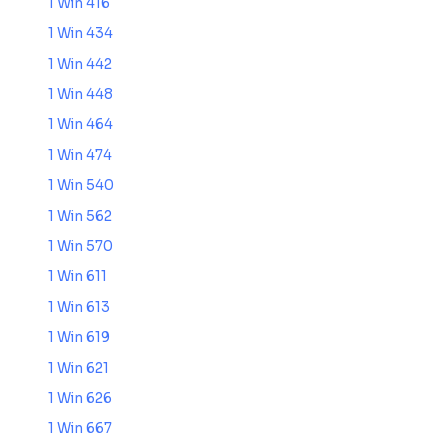
1 Win 416
1 Win 434
1 Win 442
1 Win 448
1 Win 464
1 Win 474
1 Win 540
1 Win 562
1 Win 570
1 Win 611
1 Win 613
1 Win 619
1 Win 621
1 Win 626
1 Win 667