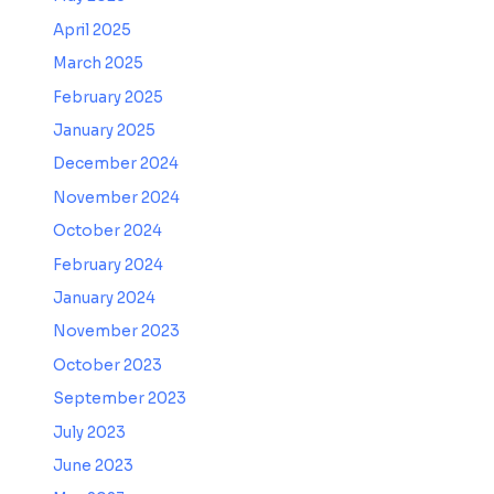
April 2025
March 2025
February 2025
January 2025
December 2024
November 2024
October 2024
February 2024
January 2024
November 2023
October 2023
September 2023
July 2023
June 2023