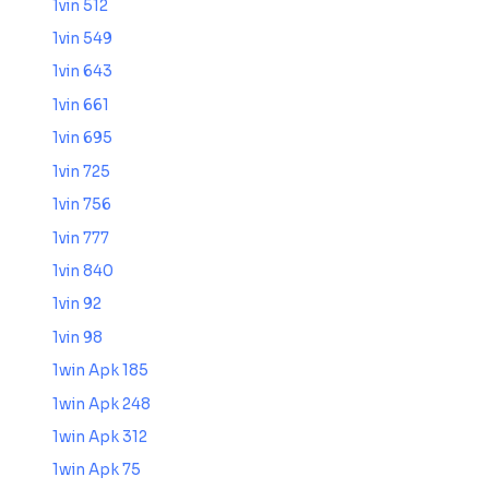
1vin 512
1vin 549
1vin 643
1vin 661
1vin 695
1vin 725
1vin 756
1vin 777
1vin 840
1vin 92
1vin 98
1win Apk 185
1win Apk 248
1win Apk 312
1win Apk 75