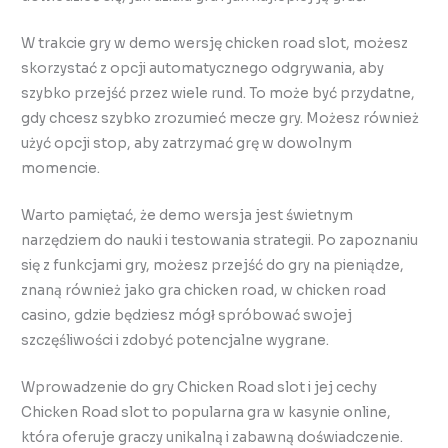
W trakcie gry w demo wersję chicken road slot, możesz
skorzystać z opcji automatycznego odgrywania, aby
szybko przejść przez wiele rund. To może być przydatne,
gdy chcesz szybko zrozumieć mecze gry. Możesz również
użyć opcji stop, aby zatrzymać grę w dowolnym
momencie.
Warto pamiętać, że demo wersja jest świetnym
narzędziem do nauki i testowania strategii. Po zapoznaniu
się z funkcjami gry, możesz przejść do gry na pieniądze,
znaną również jako gra chicken road, w chicken road
casino, gdzie będziesz mógł spróbować swojej
szczęśliwości i zdobyć potencjalne wygrane.
Wprowadzenie do gry Chicken Road slot i jej cechy
Chicken Road slot to popularna gra w kasynie online,
która oferuje graczy unikalną i zabawną doświadczenie.