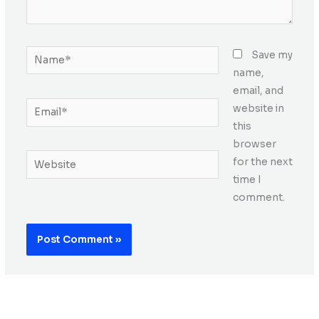
Name*
Save my
name,
email, and
Email*
website in
this
browser
Website
for the next
time I
comment.