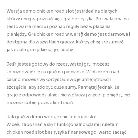
Wersja demo chicken road slot jest idealna dla tych,
którzy chcą zapoznać się z grą bez ryzyka. Pozwala ona na
testowanie meczu i poznać reguły bez wpłacania
pieniędzy. Gra chicken road w wersji demo jest darmowa i
dostępna dla wszystkich graczy, którzy chcą zrozumieć,
jak działa gra i jakie są jej cechy.
Jeśli jesteś gotowy do rzeczywistej gry, możesz
zdecydować się na grać na pieniądze. W chicken road
casino możesz wykorzystać swoje umiejętności i
szczęście, aby zdobyć duże sumy. Pamiętaj jednak, że
grajcie odpowiedzialnie i nie wpłaczaj więcej pieniędzy, niż
możesz sobie pozwolić stracić.
Jak grać w demo wersję chicken road slot
W celu zapoznania się z funkcjonalnościami i ruletami
chicken road slot bez ryzyka finansowego, warto zacząć