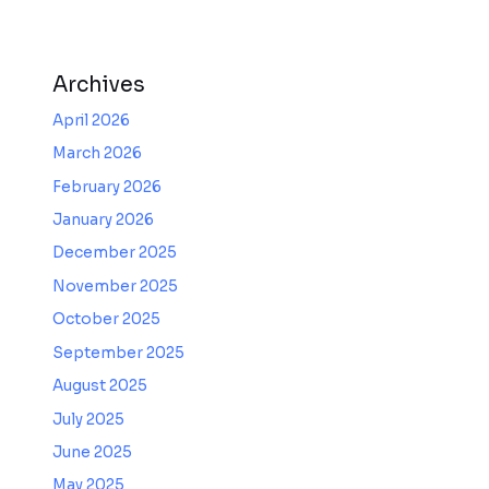
Archives
April 2026
March 2026
February 2026
January 2026
December 2025
November 2025
October 2025
September 2025
August 2025
July 2025
June 2025
May 2025