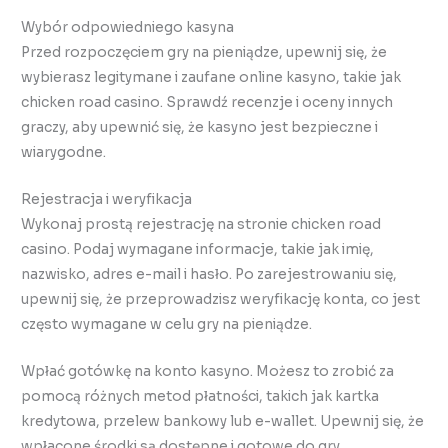
Wybór odpowiedniego kasyna
Przed rozpoczęciem gry na pieniądze, upewnij się, że
wybierasz legitymane i zaufane online kasyno, takie jak
chicken road casino. Sprawdź recenzje i oceny innych
graczy, aby upewnić się, że kasyno jest bezpieczne i
wiarygodne.
Rejestracja i weryfikacja
Wykonaj prostą rejestrację na stronie chicken road
casino. Podaj wymagane informacje, takie jak imię,
nazwisko, adres e-mail i hasło. Po zarejestrowaniu się,
upewnij się, że przeprowadzisz weryfikację konta, co jest
często wymagane w celu gry na pieniądze.
Wpłać gotówkę na konto kasyno. Możesz to zrobić za
pomocą różnych metod płatności, takich jak kartka
kredytowa, przelew bankowy lub e-wallet. Upewnij się, że
wpłacone środki są dostępne i gotowe do gry.