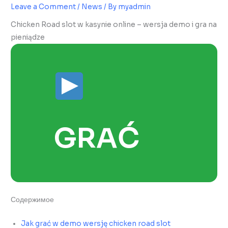
Leave a Comment
/
News
/ By
myadmin
Chicken Road slot w kasynie online – wersja demo i gra na
pieniądze
GRAĆ
Содержимое
Jak grać w demo wersję chicken road slot