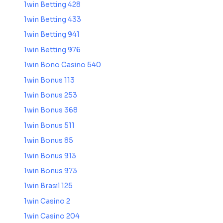
1win Betting 428
1win Betting 433
1win Betting 941
1win Betting 976
1win Bono Casino 540
1win Bonus 113
1win Bonus 253
1win Bonus 368
1win Bonus 511
1win Bonus 85
1win Bonus 913
1win Bonus 973
1win Brasil 125
1win Casino 2
1win Casino 204