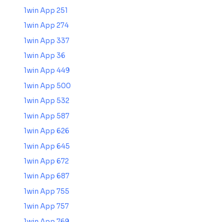
1win App 251
1win App 274
1win App 337
1win App 36
1win App 449
1win App 500
1win App 532
1win App 587
1win App 626
1win App 645
1win App 672
1win App 687
1win App 755
1win App 757
1win App 769