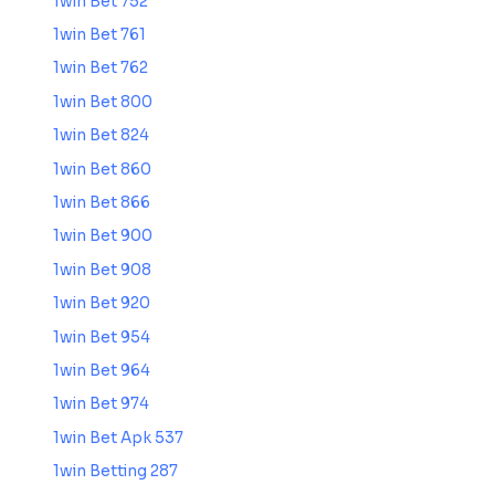
1win Bet 752
1win Bet 761
1win Bet 762
1win Bet 800
1win Bet 824
1win Bet 860
1win Bet 866
1win Bet 900
1win Bet 908
1win Bet 920
1win Bet 954
1win Bet 964
1win Bet 974
1win Bet Apk 537
1win Betting 287