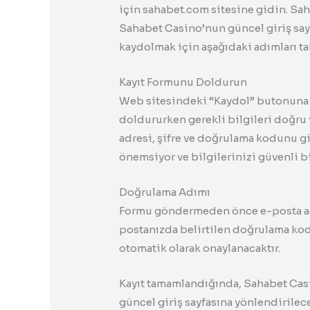
için sahabet.com sitesine gidin. Sah
Sahabet Casino’nun güncel giriş say
kaydolmak için aşağıdaki adımları ta
Kayıt Formunu Doldurun
Web sitesindeki “Kaydol” butonuna t
doldururken gerekli bilgileri doğru v
adresi, şifre ve doğrulama kodunu gi
önemsiyor ve bilgilerinizi güvenli bi
Doğrulama Adımı
Formu göndermeden önce e-posta adr
postanızda belirtilen doğrulama ko
otomatik olarak onaylanacaktır.
Kayıt tamamlandığında, Sahabet Casi
güncel giriş sayfasına yönlendirilece