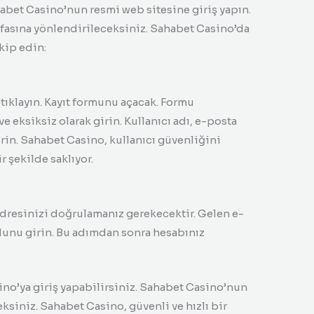
abet Casino’nun resmi web sitesine giriş yapın.
fasına yönlendirileceksiniz. Sahabet Casino’da
kip edin:
ıklayın. Kayıt formunu açacak. Formu
e eksiksiz olarak girin. Kullanıcı adı, e-posta
rin. Sahabet Casino, kullanıcı güvenliğini
r şekilde saklıyor.
esinizi doğrulamanız gerekecektir. Gelen e-
dunu girin. Bu adımdan sonra hesabınız
no’ya giriş yapabilirsiniz. Sahabet Casino’nun
ksiniz. Sahabet Casino, güvenli ve hızlı bir