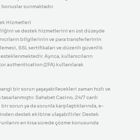
i bonuslar sunmaktadır.
ek Hizmetleri
liğini ve destek hizmetlerini en üst düzeyde
ıcıların bilgilerinin ve para transferlerinin
elemesi, SSL sertifikaları ve düzenli güvenlik
esteklenmektedir. Ayrıca, kullanıcıların
tor authentication (2FA) kullanılarak
hangi bir sorun yaşayabilecekleri zaman hızlı ve
 tasarlanmıştır. Sahabet Casino, 24/7 canlı
bir sorun ya da sorunla karşılaştıklarında, e-
rinden destek ekibine ulaşabilirler. Destek
 sorunlarını en kısa sürede çözme konusunda