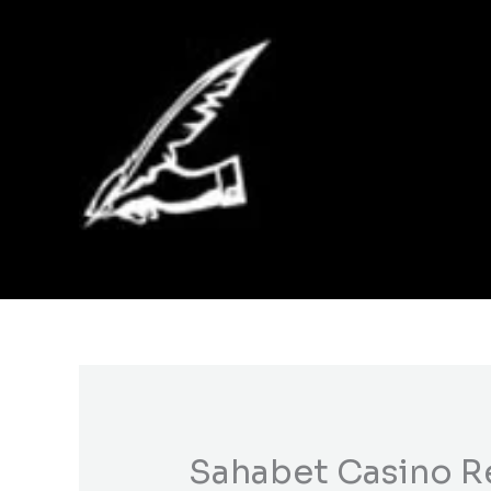
Skip
to
content
Sahabet Casino Re