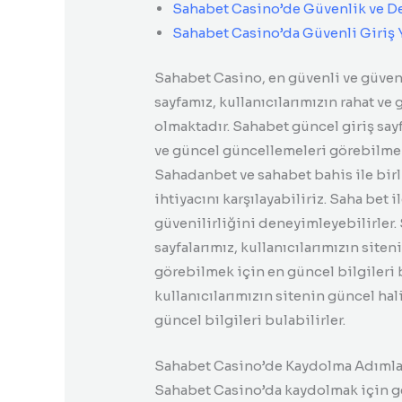
Sahabet Casino’de Güvenlik ve D
Sahabet Casino’da Güvenli Giriş Y
Sahabet Casino, en güvenli ve güveni
sayfamız, kullanıcılarımızın rahat v
olmaktadır. Sahabet güncel giriş sayf
ve güncel güncellemeleri görebilmek 
Sahadanbet ve sahabet bahis ile birli
ihtiyacını karşılayabiliriz. Saha bet 
güvenilirliğini deneyimleyebilirler.
sayfalarımız, kullanıcılarımızın site
görebilmek için en güncel bilgileri b
kullanıcılarımızın sitenin güncel ha
güncel bilgileri bulabilirler.
Sahabet Casino’de Kaydolma Adımla
Sahabet Casino’da kaydolmak için ger