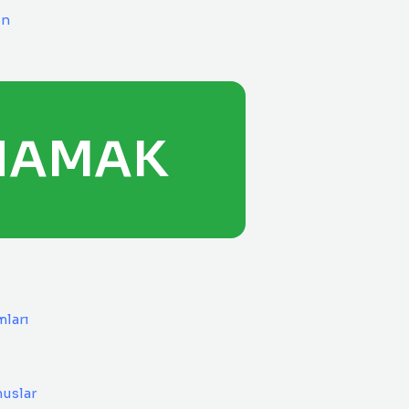
in
NAMAK
ları
nuslar