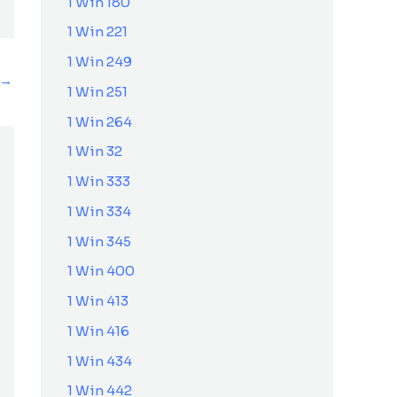
1 Win 180
1 Win 221
1 Win 249
→
1 Win 251
1 Win 264
1 Win 32
1 Win 333
1 Win 334
1 Win 345
1 Win 400
1 Win 413
1 Win 416
1 Win 434
1 Win 442