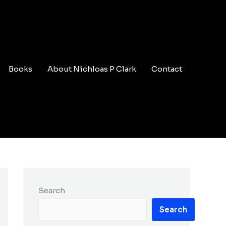
Books
About Nichloas P Clark
Contact
Search
Search