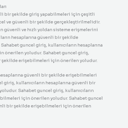
ları
i bir şekilde giriş yapabilmeleri için çeşitli
el ve güvenli bir şekilde gerçekleştirilmelidir.
en güvenli ve hızlı yoldan sisteme erişmelerini
ıların hesaplarına güvenli bir şekilde
 Sahabet guncel giriş, kullanıcıların hesaplarına
in önerilen yoludur. Sahabet guncel giriş,
r şekilde erişebilmeleri için önerilen yoludur.
hesaplarına güvenli bir şekilde erişebilmeleri
 giriş, kullanıcıların hesaplarına güvenli bir
yoludur. Sahabet guncel giriş, kullanıcıların
ebilmeleri için önerilen yoludur. Sahabet guncel
nli bir şekilde erişebilmeleri için önerilen