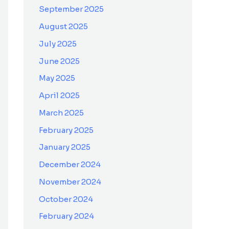
September 2025
August 2025
July 2025
June 2025
May 2025
April 2025
March 2025
February 2025
January 2025
December 2024
November 2024
October 2024
February 2024