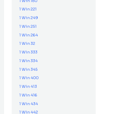
1 Win 180
1 Win 221
1 Win 249
1 Win 251
1 Win 264
1 Win 32
1 Win 333
1 Win 334
1 Win 345
1 Win 400
1 Win 413
1 Win 416
1 Win 434
1 Win 442