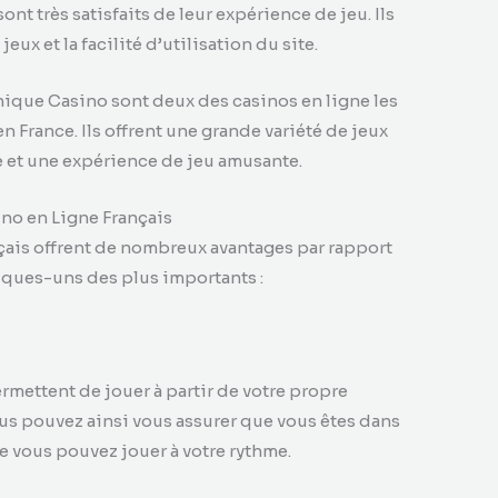
nt très satisfaits de leur expérience de jeu. Ils
eux et la facilité d’utilisation du site.
ique Casino sont deux des casinos en ligne les
n France. Ils offrent une grande variété de jeux
e et une expérience de jeu amusante.
no en Ligne Français
çais offrent de nombreux avantages par rapport
lques-uns des plus importants :
rmettent de jouer à partir de votre propre
us pouvez ainsi vous assurer que vous êtes dans
 vous pouvez jouer à votre rythme.