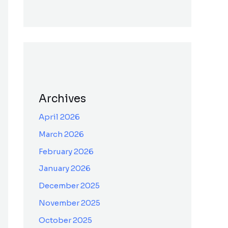
Archives
April 2026
March 2026
February 2026
January 2026
December 2025
November 2025
October 2025