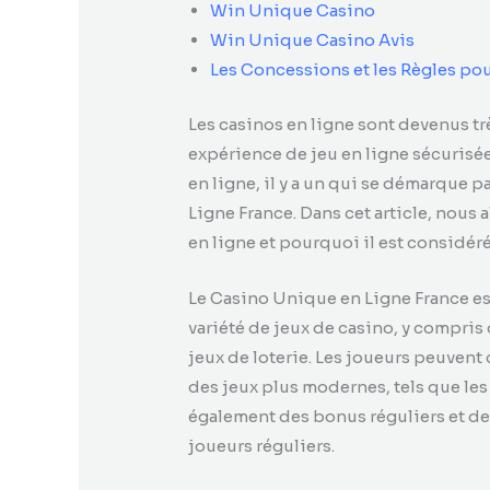
Win Unique Casino
Win Unique Casino Avis
Les Concessions et les Règles pou
Les casinos en ligne sont devenus tr
expérience de jeu en ligne sécurisé
en ligne, il y a un qui se démarque pa
Ligne France. Dans cet article, nous 
en ligne et pourquoi il est considé
Le Casino Unique en Ligne France es
variété de jeux de casino, y compris
jeux de loterie. Les joueurs peuvent 
des jeux plus modernes, tels que les
également des bonus réguliers et de
joueurs réguliers.