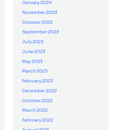
January 2024
November 2023
October 2023
September 2023
July 2023
June 2023
May 2023
March 2023
February 2023
December 2022
October 2022
March 2022
February 2022
August 2018