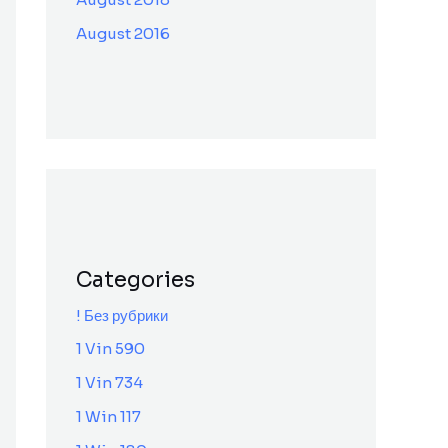
August 2016
Categories
! Без рубрики
1 Vin 590
1 Vin 734
1 Win 117