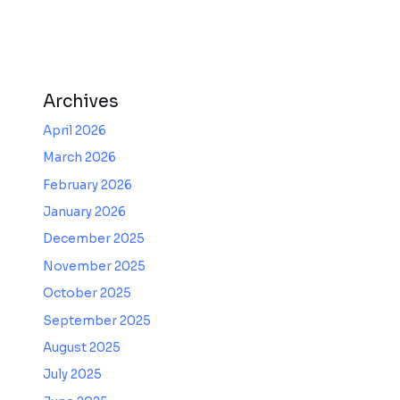
Archives
April 2026
March 2026
February 2026
January 2026
December 2025
November 2025
October 2025
September 2025
August 2025
July 2025