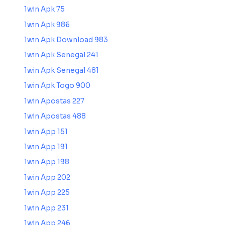
1win Apk 75
1win Apk 986
1win Apk Download 983
1win Apk Senegal 241
1win Apk Senegal 481
1win Apk Togo 900
1win Apostas 227
1win Apostas 488
1win App 151
1win App 191
1win App 198
1win App 202
1win App 225
1win App 231
1win App 246