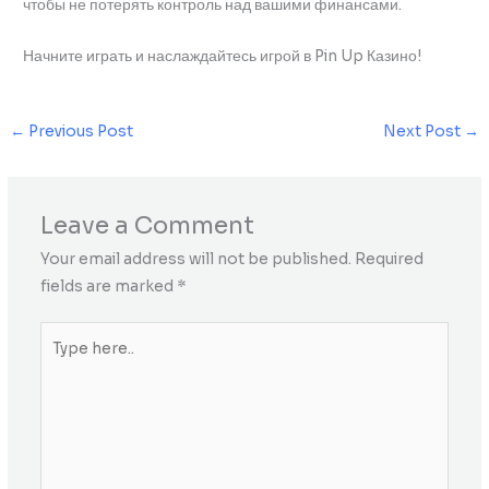
чтобы не потерять контроль над вашими финансами.
Начните играть и наслаждайтесь игрой в Pin Up Казино!
←
Previous Post
Next Post
→
Leave a Comment
Your email address will not be published.
Required
fields are marked
*
Type
here..