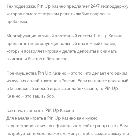
Техподдержка. Pin Up Казино предлагает 24/7 техподдержку,
которая помогает игрокам решать любые вопросы и
проблемы.
Многофункциональный платежный систем. Pin Up Казино
предлагает многофункциональный платежный систем,
который позволяет игрокам делать депозиты и снимать
выигрыши быстро и безопасно.
Преимущества Pin Up Казино – это то, что делает его одним
из лучших онлайн-казино в России. Если вы ищете надежный
и безопасный способ играть в онлайн-казино, то Pin Up
Казино – это ваш выбор.
Как начать играть в Pin Up Казино
Для начала играть в Pin Up Казино вам нужно
зарегистрироваться на официальном сайте pinup.com. Вам
потребуется только несколько минут, чтобы создать аккаунт и