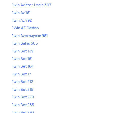
1win Aviator Login 307
1win Az 161
1win Az 792
1Win AZ Casino
1win Azerbaycan 951
1win Bahis 505
1win Bet 139
1win Bet 161
1win Bet 164
1win Bet 17
1win Bet 212
1win Bet 215
1win Bet 229
1win Bet 235
1win Bet 293