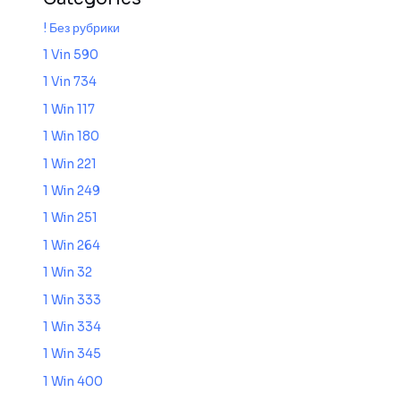
! Без рубрики
1 Vin 590
1 Vin 734
1 Win 117
1 Win 180
1 Win 221
1 Win 249
1 Win 251
1 Win 264
1 Win 32
1 Win 333
1 Win 334
1 Win 345
1 Win 400