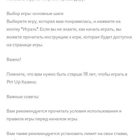
Выбор игры: основные шаги
Выберите игру, которая вам понравилась, и нажмите на
кнопку “Играть”. Если вы не знаете, как начать играть, вы
можете прочитать инструкцию к игре, которая будет доступна
на странице игры.
Важно!
Помните, что вам нужно быть старше 18 лет, чтобы играть в
Pin Up Казино.
Важные советы:
Вам рекомендуется прочитать условия использования и
правила игры перед началом игры.
Вам также рекомендуется установить лимит на свои ставки,