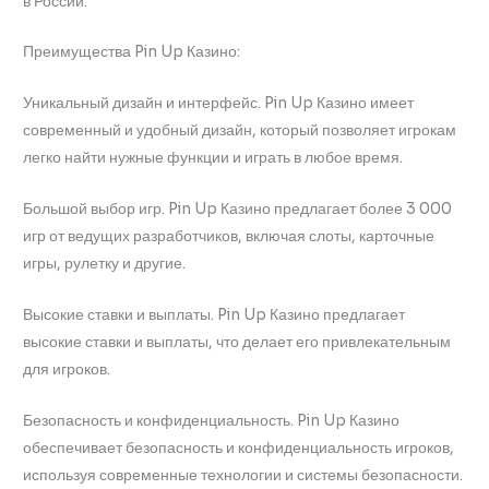
в России.
Преимущества Pin Up Казино:
Уникальный дизайн и интерфейс. Pin Up Казино имеет
современный и удобный дизайн, который позволяет игрокам
легко найти нужные функции и играть в любое время.
Большой выбор игр. Pin Up Казино предлагает более 3 000
игр от ведущих разработчиков, включая слоты, карточные
игры, рулетку и другие.
Высокие ставки и выплаты. Pin Up Казино предлагает
высокие ставки и выплаты, что делает его привлекательным
для игроков.
Безопасность и конфиденциальность. Pin Up Казино
обеспечивает безопасность и конфиденциальность игроков,
используя современные технологии и системы безопасности.