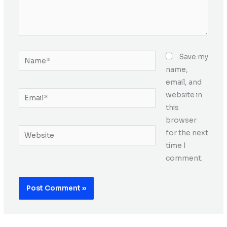
Name*
Save my
name,
email, and
Email*
website in
this
browser
Website
for the next
time I
comment.