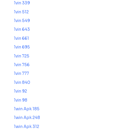
1vin 339
1vin 512
1vin 549
1vin 643
1vin 661
1vin 695
1vin 725
1vin 756
1vin 777
1vin 840
1vin 92
1vin 98
1win Apk 185
1win Apk 248
1win Apk 312