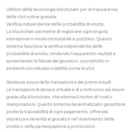
Utilizzo della tecnologia blockchain per la trasparenza
delle slot online gratuite
Verifica indipendente delle probabilità di vincita
La blockchain permette di registrare ogni singola
interazione in modo immutabile e pubblico. Questo
sistema favorisce la verifica indipendente delle
probabilità di vincita, rendendo trasparenti i risultati e
aumentando la fiducia dei giocatori, soprattutto in
ambienti con elevata volatilità come le slot.
Gestione sicura delle transazioni e dei premi virtuali
Le transazioni di denaro virtuale e di premi sono più sicure
grazie alla blockchain, che elimina il rischio di frodi o
manipolazioni. Questo sistema decentralizzato garantisce
anche la tracciabilità di ogni pagamento, offrendo
sicurezza e serenità ai giocatori nel ricevimento delle
vincite o nella partecipazione a promozioni.