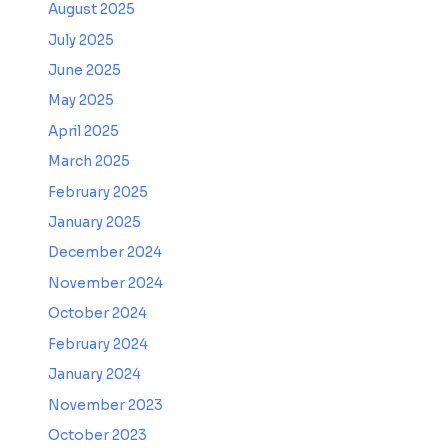
August 2025
July 2025
June 2025
May 2025
April 2025
March 2025
February 2025
January 2025
December 2024
November 2024
October 2024
February 2024
January 2024
November 2023
October 2023