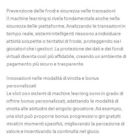
Prevenzione delle frodi e sicurezza nelle transazioni
Il machine learning si rivela fondamentale anche nella
sicurezza delle piattaforme. Analizzando le transazioni in
tempo reale, sistemi intelligenti riescono a individuare
attività sospette o tentativi di frode, proteggendo sia i
giocatori che i gestori. La protezione dei dati e dei fondi
virtuali diventa così più affidabile, creando un ambiente di
pagamento più sicuro e trasparente.
Innovazioni nelle modalità di vincita e bonus
personalizzati
Le slot con sistemi di machine learning sono in grado di
offrire bonus personalizzati, adattando le modalità di
vincita alle abitudini del singolo giocatore. Ad esempio,
una slot può proporre bonus progressivi o giri gratuiti
mirati in momenti specifici, migliorando la percezione di
valore e incentivando la continuità nel gioco.