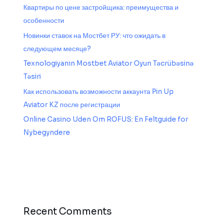
Квартиры по цене застройщика: преимущества и
особенности
Новинки ставок на Мостбет РУ: что ожидать в
следующем месяце?
Texnologiyanın Mostbet Aviator Oyun Təcrübəsinə
Təsiri
Как использовать возможности аккаунта Pin Up
Aviator KZ после регистрации
Online Casino Uden Om ROFUS: En Feltguide for
Nybegyndere
Recent Comments