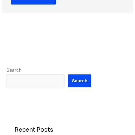
Search
Search
Recent Posts