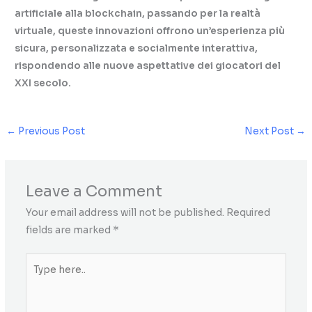
artificiale alla blockchain, passando per la realtà
virtuale, queste innovazioni offrono un’esperienza più
sicura, personalizzata e socialmente interattiva,
rispondendo alle nuove aspettative dei giocatori del
XXI secolo.
←
Previous Post
Next Post
→
Leave a Comment
Your email address will not be published.
Required
fields are marked
*
Type
here..