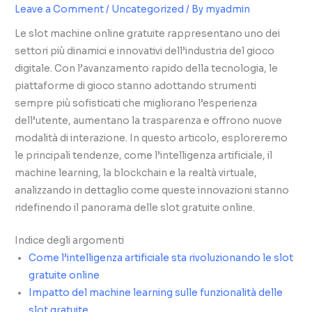
Leave a Comment
/
Uncategorized
/ By
myadmin
Le slot machine online gratuite rappresentano uno dei
settori più dinamici e innovativi dell’industria del gioco
digitale. Con l’avanzamento rapido della tecnologia, le
piattaforme di gioco stanno adottando strumenti
sempre più sofisticati che migliorano l’esperienza
dell’utente, aumentano la trasparenza e offrono nuove
modalità di interazione. In questo articolo, esploreremo
le principali tendenze, come l’intelligenza artificiale, il
machine learning, la blockchain e la realtà virtuale,
analizzando in dettaglio come queste innovazioni stanno
ridefinendo il panorama delle slot gratuite online.
Indice degli argomenti
Come l’intelligenza artificiale sta rivoluzionando le slot
gratuite online
Impatto del machine learning sulle funzionalità delle
slot gratuite