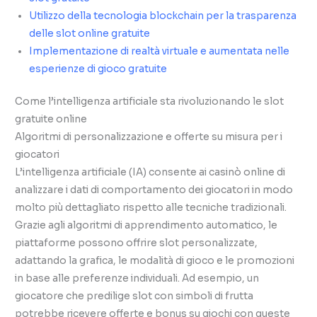
Utilizzo della tecnologia blockchain per la trasparenza
delle slot online gratuite
Implementazione di realtà virtuale e aumentata nelle
esperienze di gioco gratuite
Come l’intelligenza artificiale sta rivoluzionando le slot
gratuite online
Algoritmi di personalizzazione e offerte su misura per i
giocatori
L’intelligenza artificiale (IA) consente ai casinò online di
analizzare i dati di comportamento dei giocatori in modo
molto più dettagliato rispetto alle tecniche tradizionali.
Grazie agli algoritmi di apprendimento automatico, le
piattaforme possono offrire slot personalizzate,
adattando la grafica, le modalità di gioco e le promozioni
in base alle preferenze individuali. Ad esempio, un
giocatore che predilige slot con simboli di frutta
potrebbe ricevere offerte e bonus su giochi con queste