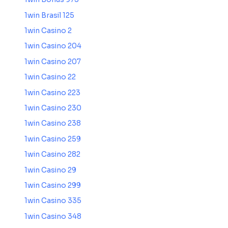
1win Brasil 125
1win Casino 2
1win Casino 204
1win Casino 207
1win Casino 22
1win Casino 223
1win Casino 230
1win Casino 238
1win Casino 259
1win Casino 282
1win Casino 29
1win Casino 299
1win Casino 335
1win Casino 348