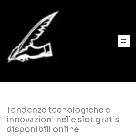
Skip
to
content
Tendenze tecnologiche e
innovazioni nelle slot gratis
disponibili online