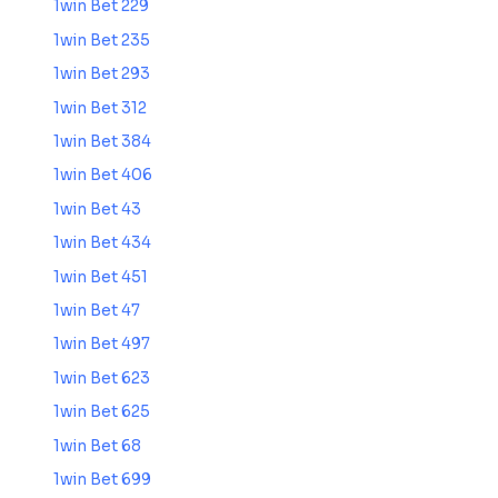
1win Bet 229
1win Bet 235
1win Bet 293
1win Bet 312
1win Bet 384
1win Bet 406
1win Bet 43
1win Bet 434
1win Bet 451
1win Bet 47
1win Bet 497
1win Bet 623
1win Bet 625
1win Bet 68
1win Bet 699