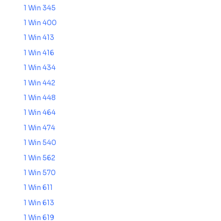
1 Win 345
1 Win 400
1 Win 413
1 Win 416
1 Win 434
1 Win 442
1 Win 448
1 Win 464
1 Win 474
1 Win 540
1 Win 562
1 Win 570
1 Win 611
1 Win 613
1 Win 619