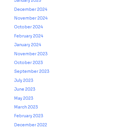
January 2025
December 2024
November 2024
October 2024
February 2024
January 2024
November 2023
October 2023
September 2023
July 2023
June 2023
May 2023
March 2023
February 2023
December 2022