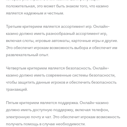
положительная, это может быть знаком того, что казино
является надежным и честным.
Третьим критерием является ассортимент игр. Онлайн-
казино должно иметь разнообразный ассортимент игр,
включая слоты, игровые автоматы, карточные игры и другие.
Это обеспечит игрокам возможность выбора и обеспечит им
развлекательный опыт.
Четвертым критерием является безопасность. Онлайн-
казино должно иметь современные системы безопасности,
чтобы защитить данные игроков и обеспечить безопасность
транзакций.
Пятым критерием является поддержка. Онлайн-казино
должно иметь доступную поддержку, включая телефон,
электронную почту и чат. Это обеспечит игрокам возможность
получать помощь в случае необходимости.