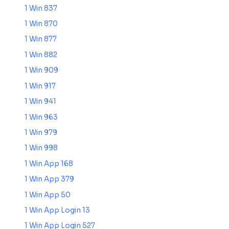
1 Win 837
1 Win 870
1 Win 877
1 Win 882
1 Win 909
1 Win 917
1 Win 941
1 Win 963
1 Win 979
1 Win 998
1 Win App 168
1 Win App 379
1 Win App 50
1 Win App Login 13
1 Win App Login 527