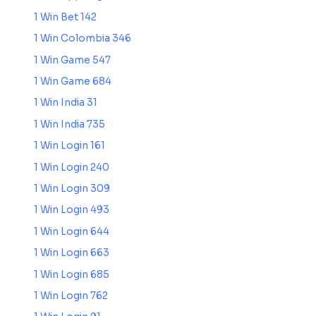
1 Win Bet 142
1 Win Colombia 346
1 Win Game 547
1 Win Game 684
1 Win India 31
1 Win India 735
1 Win Login 161
1 Win Login 240
1 Win Login 309
1 Win Login 493
1 Win Login 644
1 Win Login 663
1 Win Login 685
1 Win Login 762