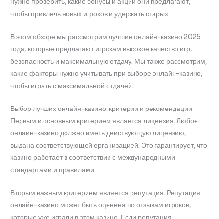
нужно проверить, какие бонусы и акции они предлагают,
чтобы привлечь новых игроков и удержать старых.
В этом обзоре мы рассмотрим лучшие онлайн-казино 2025
года, которые предлагают игрокам высокое качество игр,
безопасность и максимальную отдачу. Мы также рассмотрим,
какие факторы нужно учитывать при выборе онлайн-казино,
чтобы играть с максимальной отдачей.
Выбор лучших онлайн-казино: критерии и рекомендации
Первым и основным критерием является лицензия. Любое
онлайн-казино должно иметь действующую лицензию,
выдана соответствующей организацией. Это гарантирует, что
казино работает в соответствии с международными
стандартами и правилами.
Вторым важным критерием является репутация. Репутация
онлайн-казино может быть оценена по отзывам игроков,
которые уже играли в этом казино. Если репутация