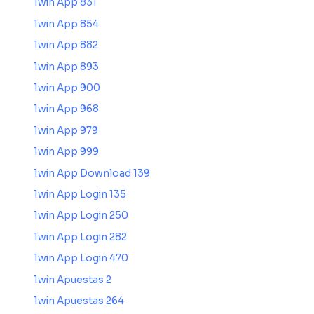
1win App 831
1win App 854
1win App 882
1win App 893
1win App 900
1win App 968
1win App 979
1win App 999
1win App Download 139
1win App Login 135
1win App Login 250
1win App Login 282
1win App Login 470
1win Apuestas 2
1win Apuestas 264