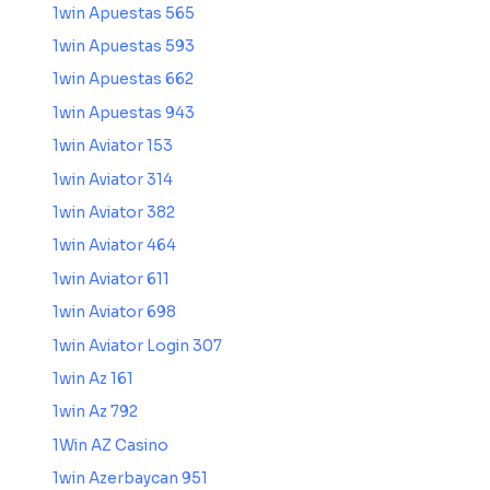
1win Apuestas 565
1win Apuestas 593
1win Apuestas 662
1win Apuestas 943
1win Aviator 153
1win Aviator 314
1win Aviator 382
1win Aviator 464
1win Aviator 611
1win Aviator 698
1win Aviator Login 307
1win Az 161
1win Az 792
1Win AZ Casino
1win Azerbaycan 951