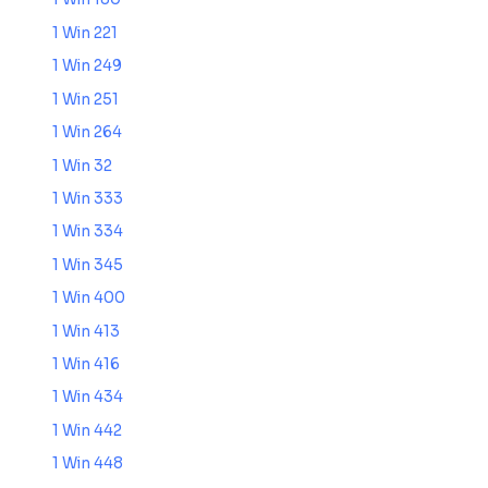
1 Win 221
1 Win 249
1 Win 251
1 Win 264
1 Win 32
1 Win 333
1 Win 334
1 Win 345
1 Win 400
1 Win 413
1 Win 416
1 Win 434
1 Win 442
1 Win 448