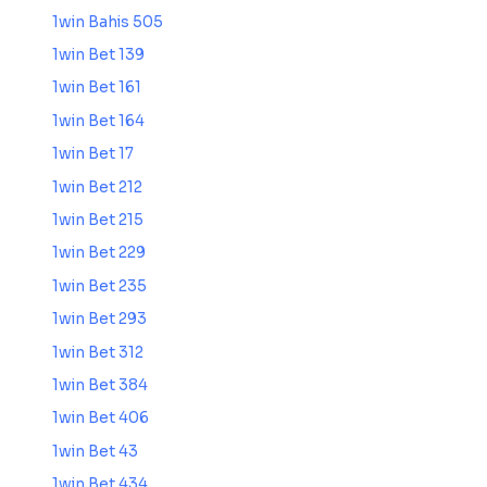
1win Bahis 505
1win Bet 139
1win Bet 161
1win Bet 164
1win Bet 17
1win Bet 212
1win Bet 215
1win Bet 229
1win Bet 235
1win Bet 293
1win Bet 312
1win Bet 384
1win Bet 406
1win Bet 43
1win Bet 434