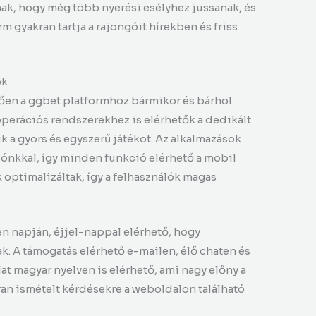
nak, hogy még több nyerési esélyhez jussanak, és
m gyakran tartja a rajongóit hírekben és friss
ok
en a ggbet platformhoz bármikor és bárhol
perációs rendszerekhez is elérhetők a dedikált
k a gyors és egyszerű játékot. Az alkalmazások
ónkkal, így minden funkció elérhető a mobil
 optimalizáltak, így a felhasználók magas
.
en napján, éjjel-nappal elérhető, hogy
k. A támogatás elérhető e-mailen, élő chaten és
at magyar nyelven is elérhető, ami nagy előny a
ran ismételt kérdésekre a weboldalon található