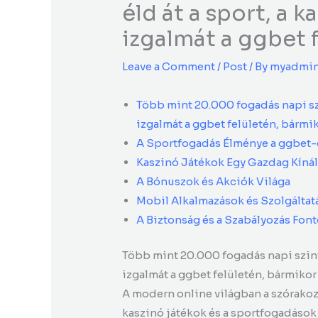
éld át a sport, a 
izgalmát a ggbet 
Leave a Comment
/
Post
/ By
myadmi
Több mint 20.000 fogadás napi szin
izgalmát a ggbet felületén, bármik
A Sportfogadás Élménye a ggbet
Kaszinó Játékok Egy Gazdag Kíná
A Bónuszok és Akciók Világa
Mobil Alkalmazások és Szolgáltat
A Biztonság és a Szabályozás Fon
Több mint 20.000 fogadás napi szinte
izgalmát a ggbet felületén, bármikor
A modern online világban a szórakoz
kaszinó játékok és a sportfogadások