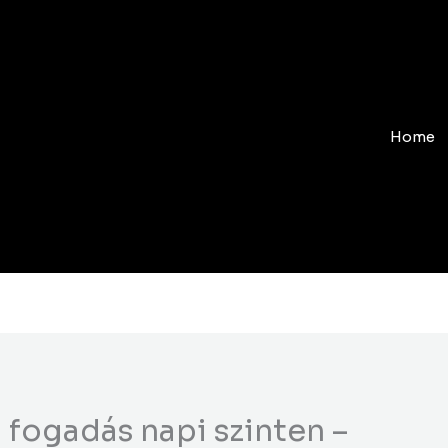
Home
fogadás napi szinten –