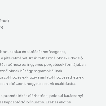
)
Stud)
n)
 bónuszokat és akciós lehetőségeket,
a játékélményt. Az új felhasználóknak üdvözlő
etési bónusz és ingyenes pörgetések formájában
használóknak hűségprogramok állnak
uszokhoz és exkluzív ajánlatokhoz vezethetnek.
osan elolvasni, hogy ne essünk csalódásba.
 promóciók is elérhetőek, például karácsonyi
ez kapcsolódó bónuszok. Ezek az akciók