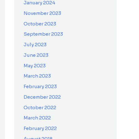
January 2024
November 2023
October 2023
September 2023
July 2023
June 2023
May 2023
March 2023
February 2023
December 2022
October 2022
March 2022
February 2022
August 2018