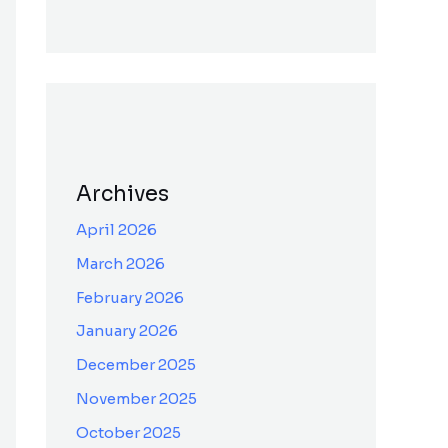
Archives
April 2026
March 2026
February 2026
January 2026
December 2025
November 2025
October 2025