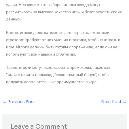
удачи. Независимо от выбора, игроки всегда могут
рассчитывать на высокое качество игры и безопасность своих
данных.
Важно: игроки должны помнить, что игры с элементами
стратегии требуют от них умения и тактики, чтобы выиграть в
игре. Игроки должны быть готовы к поражению, если они не
используют свои навыки и стратегию.
Также: игроки могут использовать промокоды, такие как
“sultan casino промокод бездепозитный бонус”, чтобы
получить дополнительные преимущества в игре.
←
Previous Post
Next Post
→
Leave a Comment