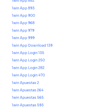
1win App 882
1win App 893
1win App 900
1win App 968
1win App 979
1win App 999
1win App Download 139
1win App Login 135
1win App Login 250
1win App Login 282
1win App Login 470
1win Apuestas 2
1win Apuestas 264
1win Apuestas 565
1win Apuestas 593