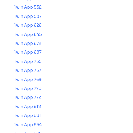
1win App 532
1win App 587
1win App 626
1win App 645
1win App 672
1win App 687
1win App 755
1win App 757
1win App 769
1win App 770
1win App 772
1win App 818
1win App 831
1win App 854