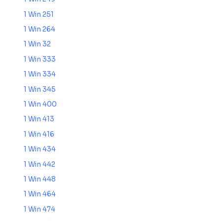
1 Win 251
1 Win 264
1 Win 32
1 Win 333
1 Win 334
1 Win 345
1 Win 400
1 Win 413
1 Win 416
1 Win 434
1 Win 442
1 Win 448
1 Win 464
1 Win 474