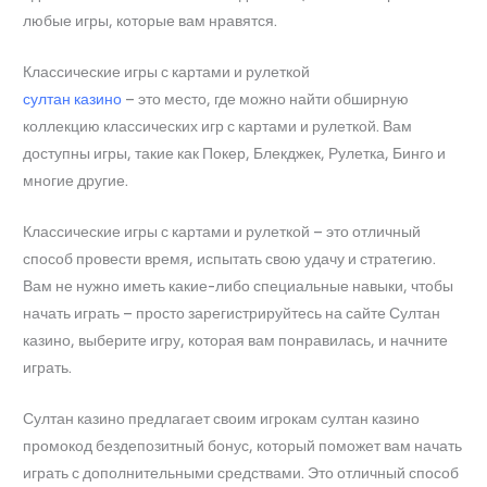
любые игры, которые вам нравятся.
Классические игры с картами и рулеткой
султан казино
– это место, где можно найти обширную
коллекцию классических игр с картами и рулеткой. Вам
доступны игры, такие как Покер, Блекджек, Рулетка, Бинго и
многие другие.
Классические игры с картами и рулеткой – это отличный
способ провести время, испытать свою удачу и стратегию.
Вам не нужно иметь какие-либо специальные навыки, чтобы
начать играть – просто зарегистрируйтесь на сайте Султан
казино, выберите игру, которая вам понравилась, и начните
играть.
Султан казино предлагает своим игрокам султан казино
промокод бездепозитный бонус, который поможет вам начать
играть с дополнительными средствами. Это отличный способ