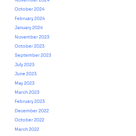
November 2024
October 2024
February 2024
January 2024
November 2023
October 2023
September 2023
July 2023
June 2023
May 2023
March 2023
February 2023
December 2022
October 2022
March 2022