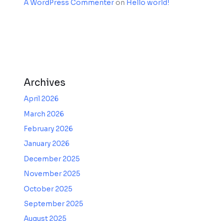
A WordPress Commenter
on
Hello world!
Archives
April 2026
March 2026
February 2026
January 2026
December 2025
November 2025
October 2025
September 2025
August 2025