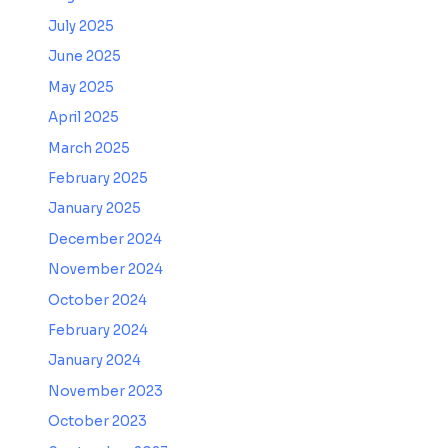
July 2025
June 2025
May 2025
April 2025
March 2025
February 2025
January 2025
December 2024
November 2024
October 2024
February 2024
January 2024
November 2023
October 2023