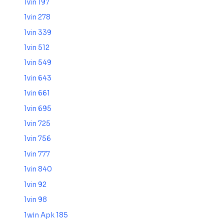
1vin 197
1vin 278
1vin 339
1vin 512
1vin 549
1vin 643
1vin 661
1vin 695
1vin 725
1vin 756
1vin 777
1vin 840
1vin 92
1vin 98
1win Apk 185