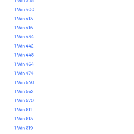
1 Win 345
1 Win 400
1 Win 413
1 Win 416
1 Win 434
1 Win 442
1 Win 448
1 Win 464
1 Win 474
1 Win 540
1 Win 562
1 Win 570
1 Win 611
1 Win 613
1 Win 619