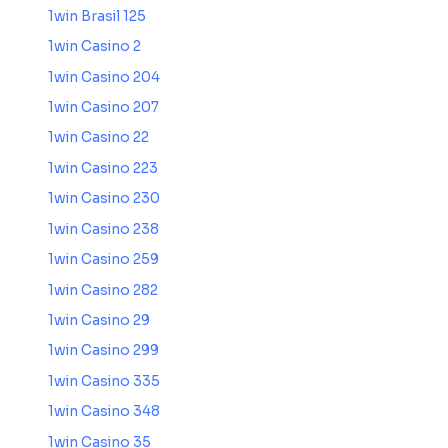
1win Brasil 125
1win Casino 2
1win Casino 204
1win Casino 207
1win Casino 22
1win Casino 223
1win Casino 230
1win Casino 238
1win Casino 259
1win Casino 282
1win Casino 29
1win Casino 299
1win Casino 335
1win Casino 348
1win Casino 35