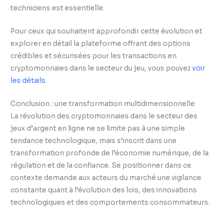
techniciens est essentielle.
Pour ceux qui souhaitent approfondir cette évolution et
explorer en détail la plateforme offrant des options
crédibles et sécurisées pour les transactions en
cryptomonnaies dans le secteur du jeu, vous pouvez
voir
les détails
.
Conclusion : une transformation multidimensionnelle
La révolution des cryptomonnaies dans le secteur des
jeux d’argent en ligne ne se limite pas à une simple
tendance technologique, mais s’inscrit dans une
transformation profonde de l’économie numérique, de la
régulation et de la confiance. Se positionner dans ce
contexte demande aux acteurs du marché une vigilance
constante quant à l’évolution des lois, des innovations
technologiques et des comportements consommateurs.