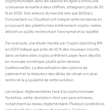
cryptomonnaies dans les casinos en ligne a connu une
croissance annuelle à deux chiffres, atteignant plus de 30
% en 2022. Des acteurs du marché tels que BitStarz,
FortuneJack ou Cloudbet ont intégré cette tendance en
proposant des plateformes entièrement crypto-native,
attirant un public recherchant l’anonymat et la rapidité.
Par exemple, une étude menée par Crypto Gambling MR
en 2023 indique que près de 45 % des nouveaux inscrits
dans certains sites crypto préfèrent payer leurs dépôts
en monnaie numérique plutôt qu’en devises
traditionnelles. La diversification des options de
paiement et la réduction des délais de retrait ont ainsi
renforcé la popularité de cette solution.
Les enjeux réglementaires face à la cryptomonnaie
Toutefois, cette révolution n’est pas sans entraves,
notamment au niveau réglementaire. Plusieurs juridictions