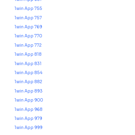
1win App 755
1win App 757
1win App 769
1win App 770
1win App 772
1win App 818
1win App 831
1win App 854
1win App 882
1win App 893
1win App 900
1win App 968
1win App 979
1win App 999