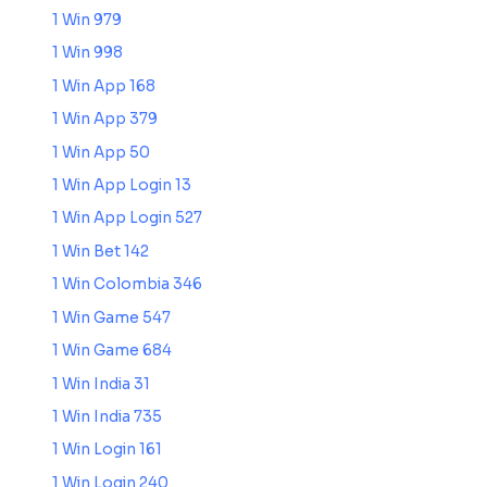
1 Win 979
1 Win 998
1 Win App 168
1 Win App 379
1 Win App 50
1 Win App Login 13
1 Win App Login 527
1 Win Bet 142
1 Win Colombia 346
1 Win Game 547
1 Win Game 684
1 Win India 31
1 Win India 735
1 Win Login 161
1 Win Login 240