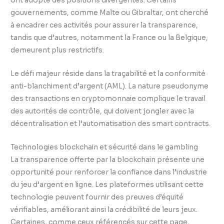
ont adopté des positions divergentes. Certains
gouvernements, comme Malte ou Gibraltar, ont cherché
à encadrer ces activités pour assurer la transparence,
tandis que d’autres, notamment la France ou la Belgique,
demeurent plus restrictifs.
Le défi majeur réside dans la traçabilité et la conformité
anti-blanchiment d’argent (AML). La nature pseudonyme
des transactions en cryptomonnaie complique le travail
des autorités de contrôle, qui doivent jongler avec la
décentralisation et l’automatisation des smart contracts.
Technologies blockchain et sécurité dans le gambling
La transparence offerte par la blockchain présente une
opportunité pour renforcer la confiance dans l’industrie
du jeu d’argent en ligne. Les plateformes utilisant cette
technologie peuvent fournir des preuves d’équité
vérifiables, améliorant ainsi la crédibilité de leurs jeux.
Certaines, comme ceux référencés sur cette page,