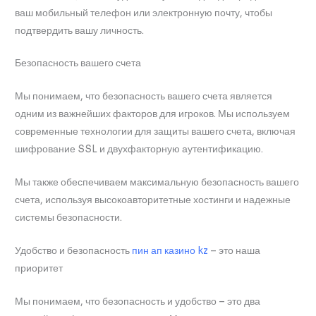
ваш мобильный телефон или электронную почту, чтобы
подтвердить вашу личность.
Безопасность вашего счета
Мы понимаем, что безопасность вашего счета является
одним из важнейших факторов для игроков. Мы используем
современные технологии для защиты вашего счета, включая
шифрование SSL и двухфакторную аутентификацию.
Мы также обеспечиваем максимальную безопасность вашего
счета, используя высокоавторитетные хостинги и надежные
системы безопасности.
Удобство и безопасность
пин ап казино kz
– это наша
приоритет
Мы понимаем, что безопасность и удобство – это два