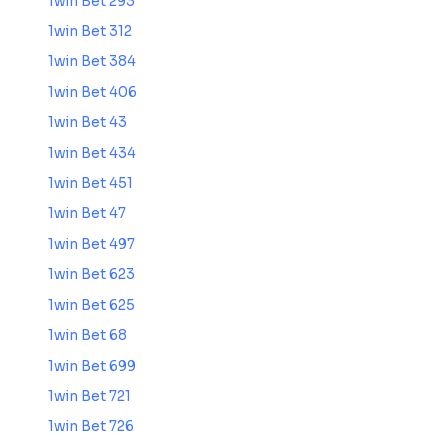
1win Bet 293
1win Bet 312
1win Bet 384
1win Bet 406
1win Bet 43
1win Bet 434
1win Bet 451
1win Bet 47
1win Bet 497
1win Bet 623
1win Bet 625
1win Bet 68
1win Bet 699
1win Bet 721
1win Bet 726