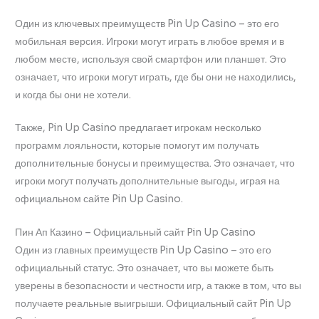
Один из ключевых преимуществ Pin Up Casino – это его
мобильная версия. Игроки могут играть в любое время и в
любом месте, используя свой смартфон или планшет. Это
означает, что игроки могут играть, где бы они не находились,
и когда бы они не хотели.
Также, Pin Up Casino предлагает игрокам несколько
программ лояльности, которые помогут им получать
дополнительные бонусы и преимущества. Это означает, что
игроки могут получать дополнительные выгоды, играя на
официальном сайте Pin Up Casino.
Пин Ап Казино – Официальный сайт Pin Up Casino
Один из главных преимуществ Pin Up Casino – это его
официальный статус. Это означает, что вы можете быть
уверены в безопасности и честности игр, а также в том, что вы
получаете реальные выигрыши. Официальный сайт Pin Up