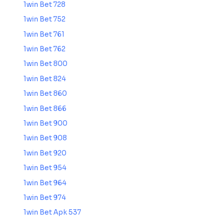
1win Bet 728
1win Bet 752
1win Bet 761
1win Bet 762
1win Bet 800
1win Bet 824
1win Bet 860
1win Bet 866
1win Bet 900
1win Bet 908
1win Bet 920
1win Bet 954
1win Bet 964
1win Bet 974
1win Bet Apk 537