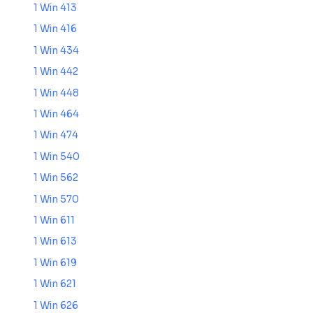
1 Win 413
1 Win 416
1 Win 434
1 Win 442
1 Win 448
1 Win 464
1 Win 474
1 Win 540
1 Win 562
1 Win 570
1 Win 611
1 Win 613
1 Win 619
1 Win 621
1 Win 626