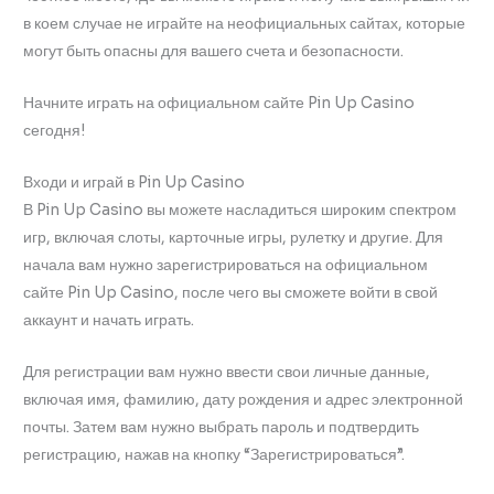
в коем случае не играйте на неофициальных сайтах, которые
могут быть опасны для вашего счета и безопасности.
Начните играть на официальном сайте Pin Up Casino
сегодня!
Входи и играй в Pin Up Casino
В Pin Up Casino вы можете насладиться широким спектром
игр, включая слоты, карточные игры, рулетку и другие. Для
начала вам нужно зарегистрироваться на официальном
сайте Pin Up Casino, после чего вы сможете войти в свой
аккаунт и начать играть.
Для регистрации вам нужно ввести свои личные данные,
включая имя, фамилию, дату рождения и адрес электронной
почты. Затем вам нужно выбрать пароль и подтвердить
регистрацию, нажав на кнопку “Зарегистрироваться”.