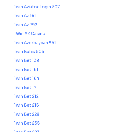
1win Aviator Login 307
1win Az 161
1win Az 792
1Win AZ Casino
1win Azerbaycan 951
1win Bahis 505
1win Bet 139
1win Bet 161
1win Bet 164
1win Bet 17
1win Bet 212
1win Bet 215
1win Bet 229
1win Bet 235