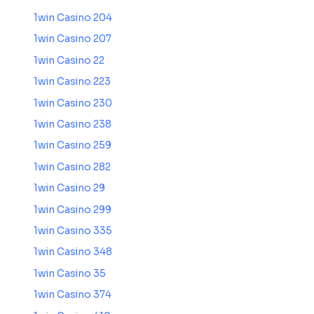
1win Casino 204
1win Casino 207
1win Casino 22
1win Casino 223
1win Casino 230
1win Casino 238
1win Casino 259
1win Casino 282
1win Casino 29
1win Casino 299
1win Casino 335
1win Casino 348
1win Casino 35
1win Casino 374