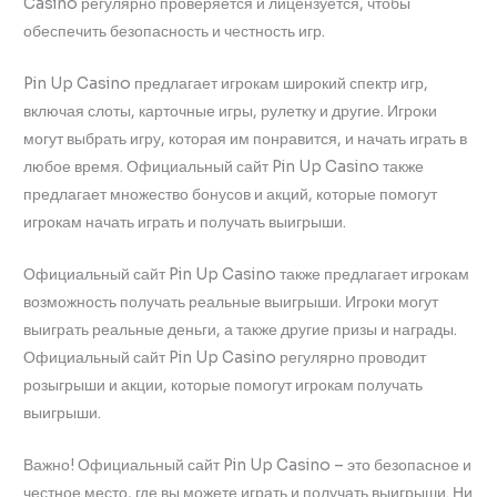
Casino регулярно проверяется и лицензуется, чтобы
обеспечить безопасность и честность игр.
Pin Up Casino предлагает игрокам широкий спектр игр,
включая слоты, карточные игры, рулетку и другие. Игроки
могут выбрать игру, которая им понравится, и начать играть в
любое время. Официальный сайт Pin Up Casino также
предлагает множество бонусов и акций, которые помогут
игрокам начать играть и получать выигрыши.
Официальный сайт Pin Up Casino также предлагает игрокам
возможность получать реальные выигрыши. Игроки могут
выиграть реальные деньги, а также другие призы и награды.
Официальный сайт Pin Up Casino регулярно проводит
розыгрыши и акции, которые помогут игрокам получать
выигрыши.
Важно! Официальный сайт Pin Up Casino – это безопасное и
честное место, где вы можете играть и получать выигрыши. Ни