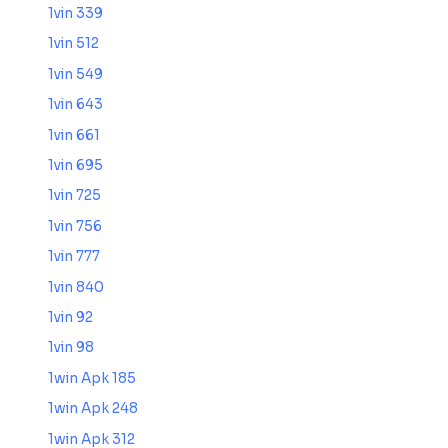
1vin 339
1vin 512
1vin 549
1vin 643
1vin 661
1vin 695
1vin 725
1vin 756
1vin 777
1vin 840
1vin 92
1vin 98
1win Apk 185
1win Apk 248
1win Apk 312