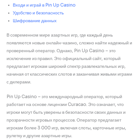
Входи и играй в Pin Up Casino
Удобство и безопасность
Шифрование данных
В современном мире азартных игр, где каждый день
появляются новые онлайн-казино, сложно найти надежный и
проверенный оператор. Однако, Pin Up Casino – это
исключение из правил. Это официальный сайт, который
предлагает игрокам широкий спектр развлекательных игр,
начиная от классических слотов и заканчивая живыми играми
с дилерами.
Pin Up Casino – это международный оператор, который
работает на основе лицензии Curacao. Это означает, что
игроки могут быть уверены в безопасности своих данных и
прозрачности игровых процессов. Оператор предлагает
игрокам более 3 000 игр, включая слоты, карточные игры,
рулетку и другие азартные игры.