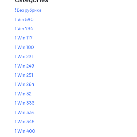
Categories
! Без рубрики
1 Vin 590
1 Vin 734
1 Win 117
1 Win 180
1 Win 221
1 Win 249
1 Win 251
1 Win 264
1 Win 32
1 Win 333
1 Win 334
1 Win 345
1 Win 400