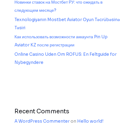
Новинки ставок на Мостбет РУ: что ожидать в
следующем месяце?
Texnologiyanın Mostbet Aviator Oyun Təcrübəsinə
Təsiri
Как использовать возможности аккаунта Pin Up
Aviator KZ после регистрации
Online Casino Uden Om ROFUS: En Feltguide for
Nybegyndere
Recent Comments
A WordPress Commenter
on
Hello world!