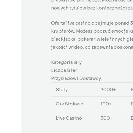
nowych tytułów bez konieczności z
Oferta live casino obejmuje ponad
krupierów. Możesz poczuć emocje ka
blackjacka, pokera i wiele innych gi
jakości wideo, co zapewnia doskonał
Kategoria Gry
Liczba Gier
Przykładowi Dostawcy
Sloty
2000+
N
Gry Stołowe
100+
Live Casino
300+