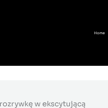
Home
 rozrywkę w ekscytującą