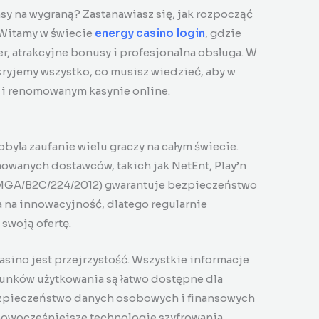
nsy na wygraną? Zastanawiasz się, jak rozpocząć
 Witamy w świecie
energy casino login
, gdzie
er, atrakcyjne bonusy i profesjonalna obsługa. W
yjemy wszystko, co musisz wiedzieć, aby w
m i renomowanym kasynie online.
obyła zaufanie wielu graczy na całym świecie.
owanych dostawców, takich jak NetEnt, Play’n
 (MGA/B2C/224/2012) gwarantuje bezpieczeństwo
a na innowacyjność, dlatego regularnie
swoją ofertę.
asino jest przejrzystość. Wszystkie informacje
runków użytkowania są łatwo dostępne dla
ezpieczeństwo danych osobowych i finansowych
nowocześniejsze technologie szyfrowania.