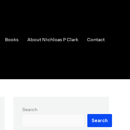
Books
About Nichloas P Clark
Contact
Search
Search