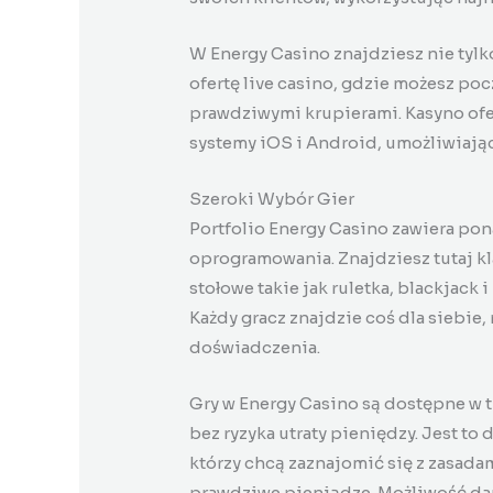
W Energy Casino znajdziesz nie tylko 
ofertę live casino, gdzie możesz po
prawdziwymi krupierami. Kasyno ofe
systemy iOS i Android, umożliwiając
Szeroki Wybór Gier
Portfolio Energy Casino zawiera p
oprogramowania. Znajdziesz tutaj kl
stołowe takie jak ruletka, blackjack i
Każdy gracz znajdzie coś dla siebie,
doświadczenia.
Gry w Energy Casino są dostępne w 
bez ryzyka utraty pieniędzy. Jest to
którzy chcą zaznajomić się z zasadam
prawdziwe pieniądze. Możliwość da