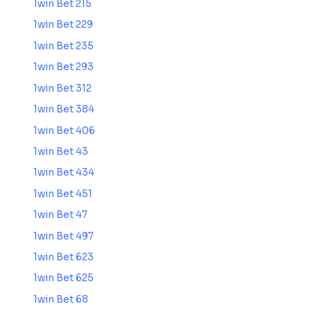
1win Bet 215
1win Bet 229
1win Bet 235
1win Bet 293
1win Bet 312
1win Bet 384
1win Bet 406
1win Bet 43
1win Bet 434
1win Bet 451
1win Bet 47
1win Bet 497
1win Bet 623
1win Bet 625
1win Bet 68