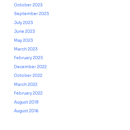
October 2023
September 2023
July 2023
June 2023
May 2023
March 2023
February 2023
December 2022
October 2022
March 2022
February 2022
August 2018
August 2016