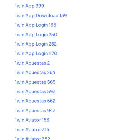
1win App 999
1win App Download 139
1win App Login 135
1win App Login 250
1win App Login 282
1win App Login 470
1win Apuestas 2
1win Apuestas 264
1win Apuestas 565
1win Apuestas 593
1win Apuestas 662
1win Apuestas 943
1win Aviator 153
1win Aviator 314
1win Aviator 382