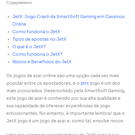
Содержимое
JetX: Jogo Crash da SmartSoft Gaming em Cassinos
Online
Como funciona o JetX
Tipos de apostas no JetX
O que é o JetX?
Como funciona o JetX?
Riscos e Benefícios do JetX
Os jogos de azar online são uma opção cada vez mais
popular entre os apostadores, e o
jetx
jogo é um dos
mais procurados. Desenvolvido pela SmartSoft Gaming,
este jogo de azar é conhecido por sua alta qualidade e
sua capacidade de oferecer experiências de jogo
emocionantes. No entanto, é importante lembrar que o
JetX jogo é um jogo de azar e, como tal, envolve riscos.