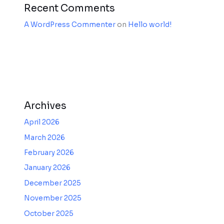
Recent Comments
A WordPress Commenter
on
Hello world!
Archives
April 2026
March 2026
February 2026
January 2026
December 2025
November 2025
October 2025