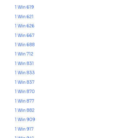
1 Win 619
1 Win 621
1 Win 626
1 Win 667
1 Win 688
1 Win 712
1 Win 831
1 Win 833
1 Win 837
1 Win 870
1 Win 877
1 Win 882
1 Win 909
1 Win 917