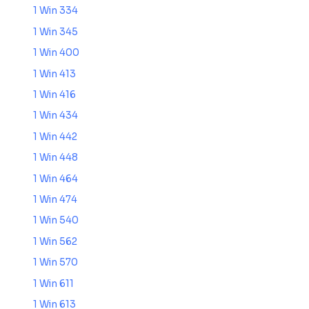
1 Win 334
1 Win 345
1 Win 400
1 Win 413
1 Win 416
1 Win 434
1 Win 442
1 Win 448
1 Win 464
1 Win 474
1 Win 540
1 Win 562
1 Win 570
1 Win 611
1 Win 613