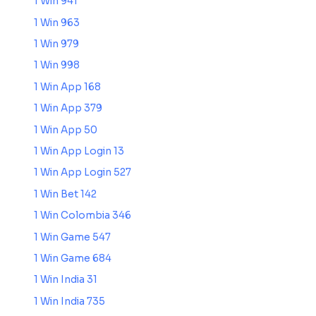
1 Win 941
1 Win 963
1 Win 979
1 Win 998
1 Win App 168
1 Win App 379
1 Win App 50
1 Win App Login 13
1 Win App Login 527
1 Win Bet 142
1 Win Colombia 346
1 Win Game 547
1 Win Game 684
1 Win India 31
1 Win India 735