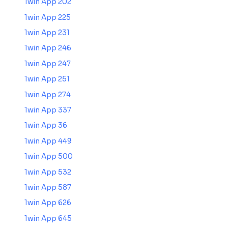
1win App 202
1win App 225
1win App 231
1win App 246
1win App 247
1win App 251
1win App 274
1win App 337
1win App 36
1win App 449
1win App 500
1win App 532
1win App 587
1win App 626
1win App 645