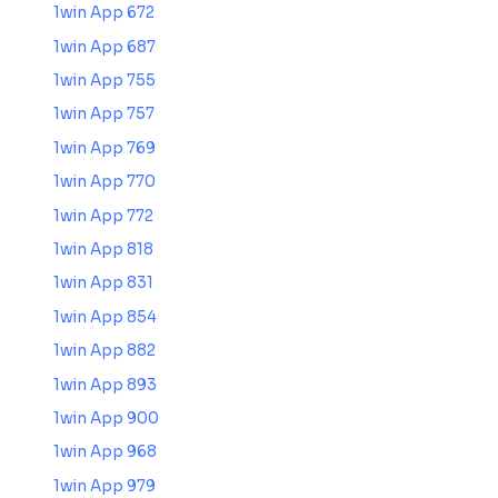
1win App 672
1win App 687
1win App 755
1win App 757
1win App 769
1win App 770
1win App 772
1win App 818
1win App 831
1win App 854
1win App 882
1win App 893
1win App 900
1win App 968
1win App 979