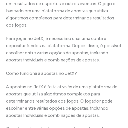
em resultados de esportes e outros eventos. O jogo é
baseado em uma plataforma de apostas que utiliza
algoritmos complexos para determinar os resultados
dos jogos.
Para jogar no JetX, é necessário criar uma conta e
depositar fundos na plataforma. Depois disso, é possível
escolher entre várias opções de apostas, incluindo
apostas individuais e combinações de apostas.
Como funciona a apostas no JetX?
A apostas no JetX é feita através de uma plataforma de
apostas que utiliza algoritmos complexos para
determinar os resultados dos jogos. O jogador pode
escolher entre várias opções de apostas, incluindo
apostas individuais e combinações de apostas.