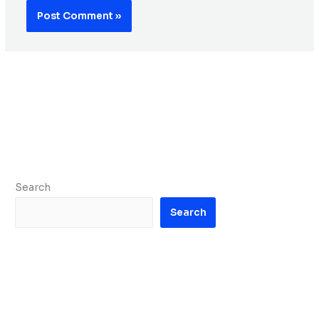
Search
Search