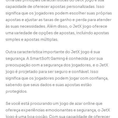
Uma das principais características do JetX jogo é sua
capacidade de oferecer apostas personalizadas. Isso
significa que os jogadores podem escolher suas próprias
apostas e ajustar as taxas de ganho e perda para atender
às suas necessidades. Além disso, o JetX jogo oferece
uma variedade de opções de apostas, incluindo apostas
simples e apostas múltiplas.
Outra característica importante do JetX jogo é sua
segurança. A SmartSoft Gaming é conhecida por sua
preocupação com a segurança dos jogadores, e o JetX
jogo é projetado para ser seguro e confiável. Isso
significa que os jogadores podem jogar com confiança,
sabendo que seus dados e suas apostas estão
protegidos.
Se você está procurando um jogo de azar online que
ofereça experiências emocionantes e segurança, o JetX
jogo é uma boa opção. Com sua capacidade de oferecer