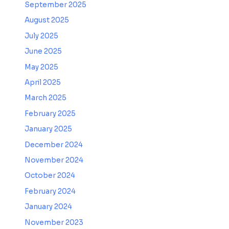
September 2025
August 2025
July 2025
June 2025
May 2025
April 2025
March 2025
February 2025
January 2025
December 2024
November 2024
October 2024
February 2024
January 2024
November 2023