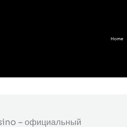
Home
sino – официальный