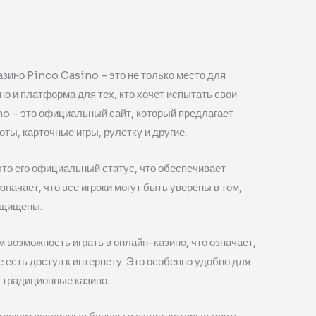
казино Pinco Casino – это не только место для
 но и платформа для тех, кто хочет испытать свои
ino – это официальный сайт, который предлагает
оты, карточные игры, рулетку и другие.
то его официальный статус, что обеспечивает
значает, что все игроки могут быть уверены в том,
защищены.
 возможность играть в онлайн-казино, что означает,
де есть доступ к интернету. Это особенно удобно для
ь традиционные казино.