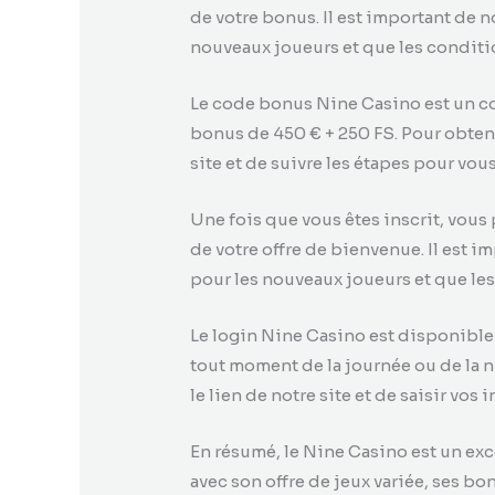
de votre bonus. Il est important de 
nouveaux joueurs et que les conditi
Le code bonus Nine Casino est un co
bonus de 450 € + 250 FS. Pour obtenir 
site et de suivre les étapes pour vous
Une fois que vous êtes inscrit, vous
de votre offre de bienvenue. Il est i
pour les nouveaux joueurs et que le
Le login Nine Casino est disponible 
tout moment de la journée ou de la nu
le lien de notre site et de saisir vo
En résumé, le Nine Casino est un exc
avec son offre de jeux variée, ses bo