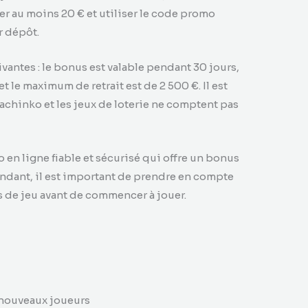
 au moins 20 € et utiliser le code promo
r dépôt.
vantes : le bonus est valable pendant 30 jours,
et le maximum de retrait est de 2 500 €. Il est
achinko et les jeux de loterie ne comptent pas
 en ligne fiable et sécurisé qui offre un bonus
endant, il est important de prendre en compte
s de jeu avant de commencer à jouer.
 nouveaux joueurs