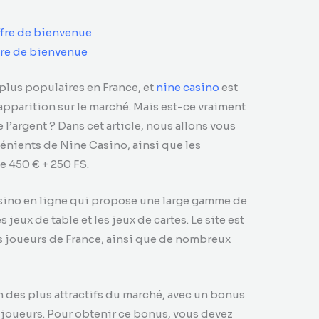
ffre de bienvenue
ffre de bienvenue
 plus populaires en France, et
nine casino
est
n apparition sur le marché. Mais est-ce vraiment
l’argent ? Dans cet article, nous allons vous
vénients de Nine Casino, ainsi que les
 450 € + 250 FS.
asino en ligne qui propose une large gamme de
s jeux de table et les jeux de cartes. Le site est
es joueurs de France, ainsi que de nombreux
 des plus attractifs du marché, avec un bonus
 joueurs. Pour obtenir ce bonus, vous devez