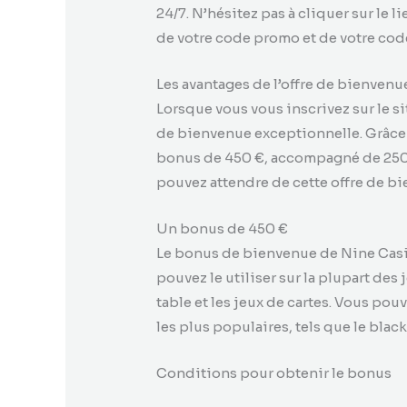
24/7. N’hésitez pas à cliquer sur le l
de votre code promo et de votre cod
Les avantages de l’offre de bienvenu
Lorsque vous vous inscrivez sur le s
de bienvenue exceptionnelle. Grâce
bonus de 450 €, accompagné de 250 
pouvez attendre de cette offre de b
Un bonus de 450 €
Le bonus de bienvenue de Nine Casi
pouvez le utiliser sur la plupart des 
table et les jeux de cartes. Vous pou
les plus populaires, tels que le blackj
Conditions pour obtenir le bonus