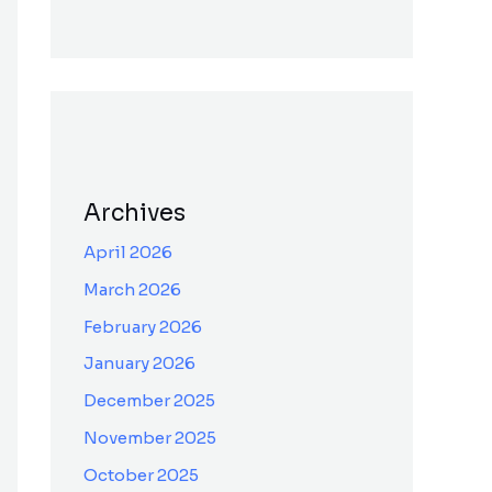
Archives
April 2026
March 2026
February 2026
January 2026
December 2025
November 2025
October 2025