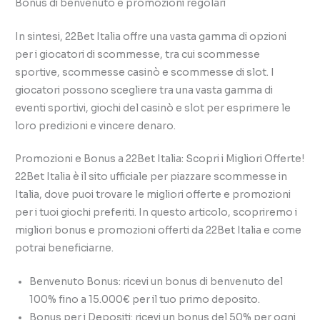
Bonus di benvenuto e promozioni regolari
In sintesi, 22Bet Italia offre una vasta gamma di opzioni
per i giocatori di scommesse, tra cui scommesse
sportive, scommesse casinò e scommesse di slot. I
giocatori possono scegliere tra una vasta gamma di
eventi sportivi, giochi del casinò e slot per esprimere le
loro predizioni e vincere denaro.
Promozioni e Bonus a 22Bet Italia: Scopri i Migliori Offerte!
22Bet Italia è il sito ufficiale per piazzare scommesse in
Italia, dove puoi trovare le migliori offerte e promozioni
per i tuoi giochi preferiti. In questo articolo, scopriremo i
migliori bonus e promozioni offerti da 22Bet Italia e come
potrai beneficiarne.
Benvenuto Bonus: ricevi un bonus di benvenuto del
100% fino a 15.000€ per il tuo primo deposito.
Bonus per i Depositi: ricevi un bonus del 50% per ogni