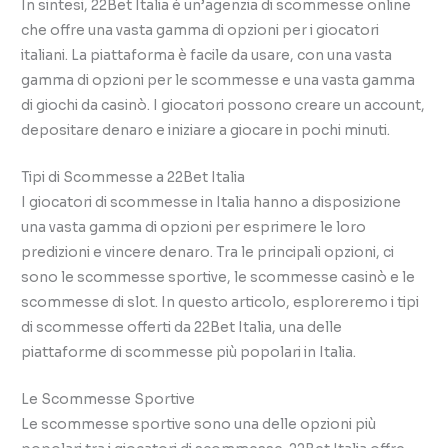
In sintesi, 22Bet Italia è un’agenzia di scommesse online
che offre una vasta gamma di opzioni per i giocatori
italiani. La piattaforma è facile da usare, con una vasta
gamma di opzioni per le scommesse e una vasta gamma
di giochi da casinò. I giocatori possono creare un account,
depositare denaro e iniziare a giocare in pochi minuti.
Tipi di Scommesse a 22Bet Italia
I giocatori di scommesse in Italia hanno a disposizione
una vasta gamma di opzioni per esprimere le loro
predizioni e vincere denaro. Tra le principali opzioni, ci
sono le scommesse sportive, le scommesse casinò e le
scommesse di slot. In questo articolo, esploreremo i tipi
di scommesse offerti da 22Bet Italia, una delle
piattaforme di scommesse più popolari in Italia.
Le Scommesse Sportive
Le scommesse sportive sono una delle opzioni più