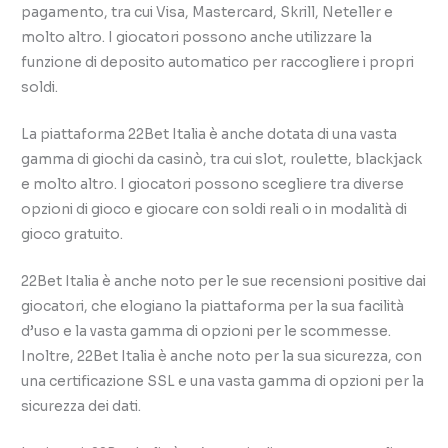
pagamento, tra cui Visa, Mastercard, Skrill, Neteller e
molto altro. I giocatori possono anche utilizzare la
funzione di deposito automatico per raccogliere i propri
soldi.
La piattaforma 22Bet Italia è anche dotata di una vasta
gamma di giochi da casinò, tra cui slot, roulette, blackjack
e molto altro. I giocatori possono scegliere tra diverse
opzioni di gioco e giocare con soldi reali o in modalità di
gioco gratuito.
22Bet Italia è anche noto per le sue recensioni positive dai
giocatori, che elogiano la piattaforma per la sua facilità
d’uso e la vasta gamma di opzioni per le scommesse.
Inoltre, 22Bet Italia è anche noto per la sua sicurezza, con
una certificazione SSL e una vasta gamma di opzioni per la
sicurezza dei dati.