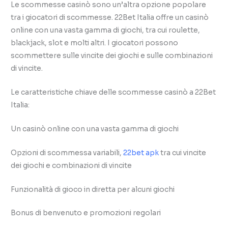
Le scommesse casinò sono un’altra opzione popolare
tra i giocatori di scommesse. 22Bet Italia offre un casinò
online con una vasta gamma di giochi, tra cui roulette,
blackjack, slot e molti altri. I giocatori possono
scommettere sulle vincite dei giochi e sulle combinazioni
di vincite.
Le caratteristiche chiave delle scommesse casinò a 22Bet
Italia:
Un casinò online con una vasta gamma di giochi
Opzioni di scommessa variabili,
22bet apk
tra cui vincite
dei giochi e combinazioni di vincite
Funzionalità di gioco in diretta per alcuni giochi
Bonus di benvenuto e promozioni regolari