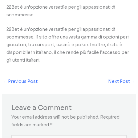
22Bet è un’opzione versatile per gli appassionati di
scommesse
22Bet è un’opzione versatile per gli appassionati di
scommesse. Il sito offre una vasta gamma di opzioni per i
giocatori, tra cui sport, casinò e poker. Inoltre, il sito è
disponibile in italiano, il che rende più facile l’accesso per
gli utenti italiani.
←
Previous Post
Next Post
→
Leave a Comment
Your email address will not be published.
Required
fields are marked
*