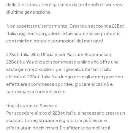
delle tue transazioni è garantita da protocolli di sicurezza
di ultima generazione.
Non aspettare ulteriormente! Creare un account a 22Bet
Italia oggi e inizia a goderti le tue scommesse preferite
con i migliori bonus e promozioni del mercato!
22Bet Italia: Sito Ufficiale per Piazzare Scommesse
22Bet è un’azienda di scommesse online che offre una
vasta gamma di opzioni per i giocatori italiani. Il sito
ufficiale di 22Bet Italia è un luogo dove gli utenti possono
effettuare scommesse sportive, giocare ai casinò e
partecipare a tornei di poker.
Registrazione e Accesso
Per accedere al sito di 22Bet Italia, è necessario creare un
account. La registrazione è gratuita e può essere
effettuata in pochi minuti. È sufficiente compilare il