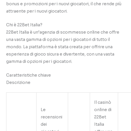
bonus e promozioni per i nuovi giocatori, il che rende più
attraente per i nuovi giocatori.
Chi è 22Bet Italia?
22Bet Italia è un’agenzia di scommesse online che offre
una vasta gamma di opzioni per i giocatori di tutto il
mondo. La piattaforma è stata creata per offrire una
esperienza di gioco sicura e divertente, con una vasta
gamma di opzioni per i giocatori.
Caratteristiche chiave
Descrizione
Il casinò
Le
online di
recensioni
22Bet
dei
Italia