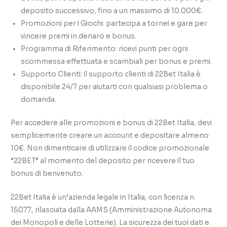
deposito successivo, fino a un massimo di 10.000€.
Promozioni per i Giochi: partecipa a tornei e gare per
vincere premi in denaro e bonus.
Programma di Riferimento: ricevi punti per ogni
scommessa effettuata e scambiali per bonus e premi.
Supporto Clienti: il supporto clienti di 22Bet Italia è
disponibile 24/7 per aiutarti con qualsiasi problema o
domanda.
Per accedere alle promozioni e bonus di 22Bet Italia, devi
semplicemente creare un account e depositare almeno
10€. Non dimenticare di utilizzare il codice promozionale
“22BET” al momento del deposito per ricevere il tuo
bonus di benvenuto.
22Bet Italia è un’azienda legale in Italia, con licenza n.
15077, rilasciata dalla AAMS (Amministrazione Autonoma
dei Monopoli e delle Lotterie). La sicurezza dei tuoi dati e