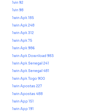
1vin 92
1vin 98
1win Apk 185
1win Apk 248
1win Apk 312
1win Apk 75
1win Apk 986
1win Apk Download 983
1win Apk Senegal 241
1win Apk Senegal 481
1win Apk Togo 900
1win Apostas 227
1win Apostas 488
1win App 151
1win App 191