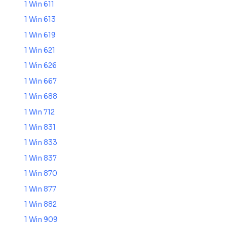
1 Win 611
1 Win 613
1 Win 619
1 Win 621
1 Win 626
1 Win 667
1 Win 688
1 Win 712
1 Win 831
1 Win 833
1 Win 837
1 Win 870
1 Win 877
1 Win 882
1 Win 909