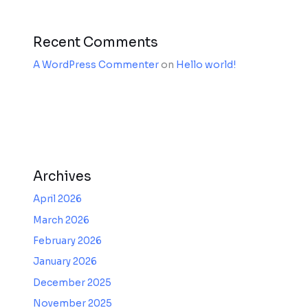
Recent Comments
A WordPress Commenter
on
Hello world!
Archives
April 2026
March 2026
February 2026
January 2026
December 2025
November 2025