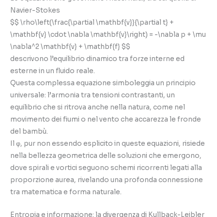
Navier-Stokes
$$ \rho\left(\frac{\partial \mathbf{v}}{\partial t} +
\mathbf{v} \cdot \nabla \mathbf{v}\right) = -\nabla p + \mu
\nabla^2 \mathbf{v} + \mathbf{f} $$
descrivono l’equilibrio dinamico tra forze interne ed
esterne in un fluido reale.
Questa complessa equazione simboleggia un principio
universale: l’armonia tra tensioni contrastanti, un
equilibrio che si ritrova anche nella natura, come nel
movimento dei fiumi o nel vento che accarezza le fronde
del bambù.
Il φ, pur non essendo esplicito in queste equazioni, risiede
nella bellezza geometrica delle soluzioni che emergono,
dove spirali e vortici seguono schemi ricorrenti legati alla
proporzione aurea, rivelando una profonda connessione
tra matematica e forma naturale.
Entropia e informazione: la divergenza di Kullback-Leibler