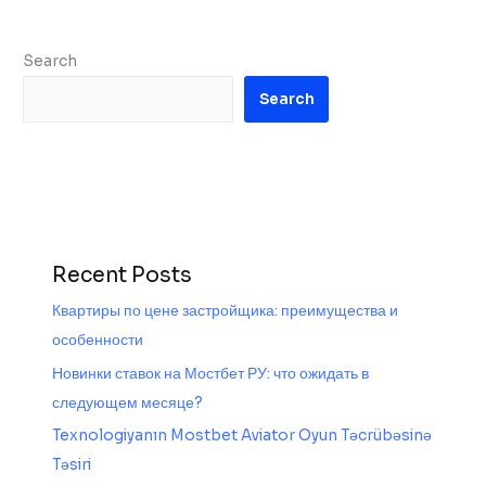
Search
Search
Recent Posts
Квартиры по цене застройщика: преимущества и
особенности
Новинки ставок на Мостбет РУ: что ожидать в
следующем месяце?
Texnologiyanın Mostbet Aviator Oyun Təcrübəsinə
Təsiri