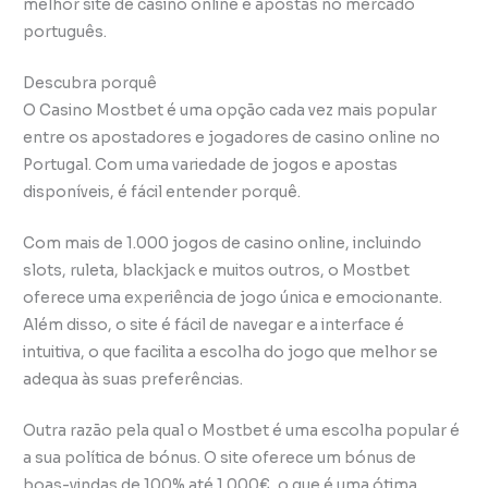
melhor site de casino online e apostas no mercado
português.
Descubra porquê
O Casino Mostbet é uma opção cada vez mais popular
entre os apostadores e jogadores de casino online no
Portugal. Com uma variedade de jogos e apostas
disponíveis, é fácil entender porquê.
Com mais de 1.000 jogos de casino online, incluindo
slots, ruleta, blackjack e muitos outros, o Mostbet
oferece uma experiência de jogo única e emocionante.
Além disso, o site é fácil de navegar e a interface é
intuitiva, o que facilita a escolha do jogo que melhor se
adequa às suas preferências.
Outra razão pela qual o Mostbet é uma escolha popular é
a sua política de bónus. O site oferece um bónus de
boas-vindas de 100% até 1.000€, o que é uma ótima