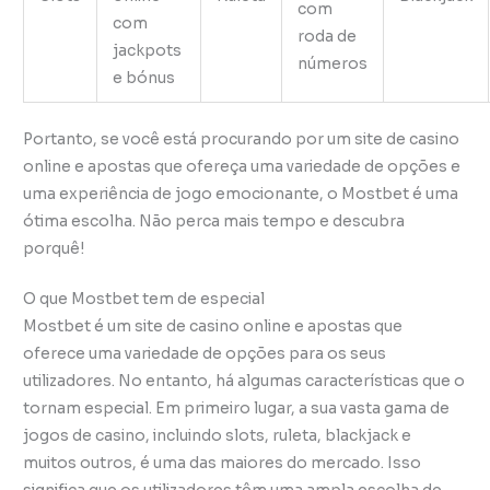
com
com
roda de
jackpots
números
e bónus
Portanto, se você está procurando por um site de casino
online e apostas que ofereça uma variedade de opções e
uma experiência de jogo emocionante, o Mostbet é uma
ótima escolha. Não perca mais tempo e descubra
porquê!
O que Mostbet tem de especial
Mostbet é um site de casino online e apostas que
oferece uma variedade de opções para os seus
utilizadores. No entanto, há algumas características que o
tornam especial. Em primeiro lugar, a sua vasta gama de
jogos de casino, incluindo slots, ruleta, blackjack e
muitos outros, é uma das maiores do mercado. Isso