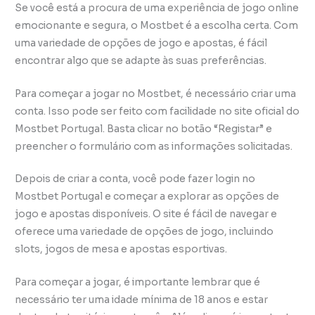
Se você está a procura de uma experiência de jogo online
emocionante e segura, o Mostbet é a escolha certa. Com
uma variedade de opções de jogo e apostas, é fácil
encontrar algo que se adapte às suas preferências.
Para começar a jogar no Mostbet, é necessário criar uma
conta. Isso pode ser feito com facilidade no site oficial do
Mostbet Portugal. Basta clicar no botão “Registar” e
preencher o formulário com as informações solicitadas.
Depois de criar a conta, você pode fazer login no
Mostbet Portugal e começar a explorar as opções de
jogo e apostas disponíveis. O site é fácil de navegar e
oferece uma variedade de opções de jogo, incluindo
slots, jogos de mesa e apostas esportivas.
Para começar a jogar, é importante lembrar que é
necessário ter uma idade mínima de 18 anos e estar