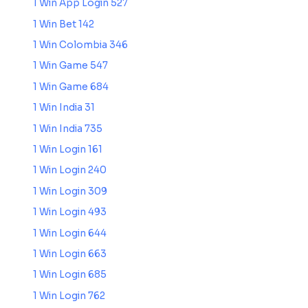
1 Win App Login 527
1 Win Bet 142
1 Win Colombia 346
1 Win Game 547
1 Win Game 684
1 Win India 31
1 Win India 735
1 Win Login 161
1 Win Login 240
1 Win Login 309
1 Win Login 493
1 Win Login 644
1 Win Login 663
1 Win Login 685
1 Win Login 762