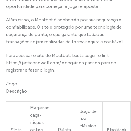
oportunidade para começar a jogar e apostar.
Além disso, o Mostbet é conhecido por sua segurança e
confiabilidade. O site é protegido por uma tecnologia de
segurança de ponta, o que garante que todas as
transações sejam realizadas de forma segura e confiável.
Para acessar o site do Mostbet, basta seguir o link
https://justicenowell.com/ e seguir os passos para se
registrar e fazer o login.
Jogo
Descrição
Máquinas
Jogo de
caça-
azar
níqueis
clássico
Slots
online
Ruleta
Blackjack