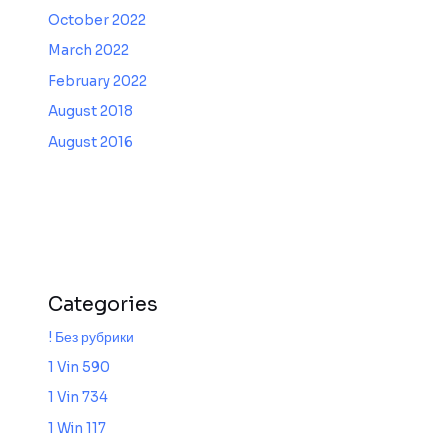
October 2022
March 2022
February 2022
August 2018
August 2016
Categories
! Без рубрики
1 Vin 590
1 Vin 734
1 Win 117