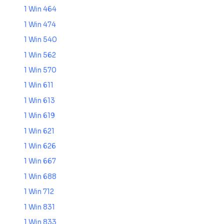
1 Win 464
1 Win 474
1 Win 540
1 Win 562
1 Win 570
1 Win 611
1 Win 613
1 Win 619
1 Win 621
1 Win 626
1 Win 667
1 Win 688
1 Win 712
1 Win 831
1 Win 833