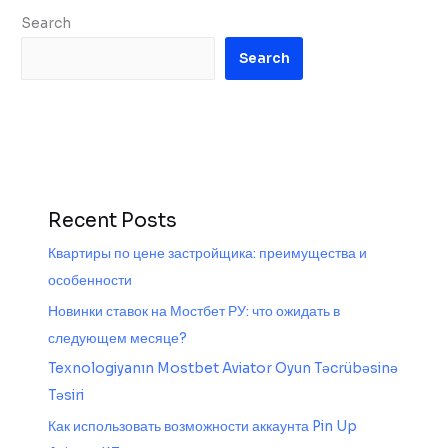
Search
Search
Recent Posts
Квартиры по цене застройщика: преимущества и
особенности
Новинки ставок на Мостбет РУ: что ожидать в
следующем месяце?
Texnologiyanın Mostbet Aviator Oyun Təcrübəsinə
Təsiri
Как использовать возможности аккаунта Pin Up