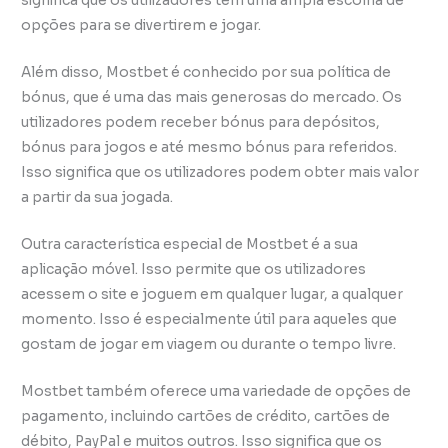
significa que os utilizadores têm uma ampla escolha de
opções para se divertirem e jogar.
Além disso, Mostbet é conhecido por sua política de
bónus, que é uma das mais generosas do mercado. Os
utilizadores podem receber bónus para depósitos,
bónus para jogos e até mesmo bónus para referidos.
Isso significa que os utilizadores podem obter mais valor
a partir da sua jogada.
Outra característica especial de Mostbet é a sua
aplicação móvel. Isso permite que os utilizadores
acessem o site e joguem em qualquer lugar, a qualquer
momento. Isso é especialmente útil para aqueles que
gostam de jogar em viagem ou durante o tempo livre.
Mostbet também oferece uma variedade de opções de
pagamento, incluindo cartões de crédito, cartões de
débito, PayPal e muitos outros. Isso significa que os