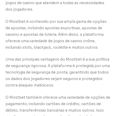
jogos de casino que atendem a todas as necessidades
dos jogadores.
O Mostbet é conhecido por sua ampla gama de opções
de apostas, incluindo apostas esportivas, apostas de
cassino e apostas de loteria. Além disso, a plataforma
oferece uma variedade de jogos de casino online,
incluindo slots, blackjack, roulette e muitos outros.
Uma das principais vantagens do Mostbet é a sua política
de segurança rigorosa. A plataforma é protegida por uma
tecnologia de segurança de ponta, garantindo que todos
os dados dos jogadores sejam seguros e protegidos
contra ataques maliciosos.
O Mostbet também oferece uma variedade de opções de
pagamento, incluindo cartões de crédito, cartões de
débito, transferências bancárias e muitos outros. Isso