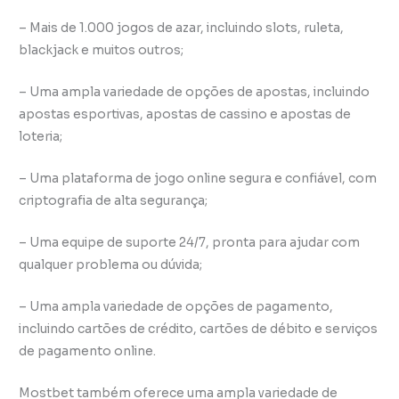
– Mais de 1.000 jogos de azar, incluindo slots, ruleta,
blackjack e muitos outros;
– Uma ampla variedade de opções de apostas, incluindo
apostas esportivas, apostas de cassino e apostas de
loteria;
– Uma plataforma de jogo online segura e confiável, com
criptografia de alta segurança;
– Uma equipe de suporte 24/7, pronta para ajudar com
qualquer problema ou dúvida;
– Uma ampla variedade de opções de pagamento,
incluindo cartões de crédito, cartões de débito e serviços
de pagamento online.
Mostbet também oferece uma ampla variedade de