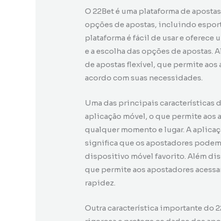
O 22Bet é uma plataforma de aposta
opções de apostas, incluindo esporte
plataforma é fácil de usar e oferece u
e a escolha das opções de apostas. A
de apostas flexível, que permite aos
acordo com suas necessidades.
Uma das principais características 
aplicação móvel, o que permite aos 
qualquer momento e lugar. A aplicaç
significa que os apostadores podem 
dispositivo móvel favorito. Além di
que permite aos apostadores acessar
rapidez.
Outra característica importante do 2