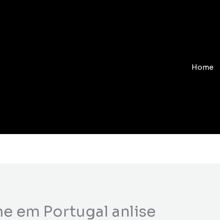
Home
ne em Portugal anlise