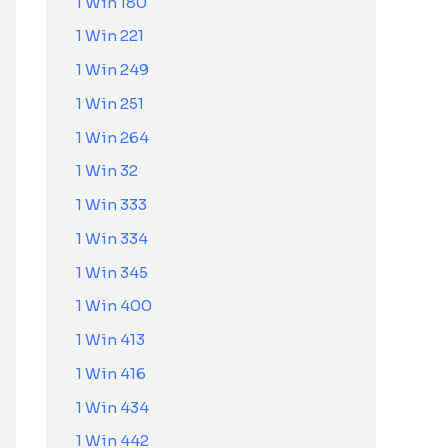
1 Win 180
1 Win 221
1 Win 249
1 Win 251
1 Win 264
1 Win 32
1 Win 333
1 Win 334
1 Win 345
1 Win 400
1 Win 413
1 Win 416
1 Win 434
1 Win 442