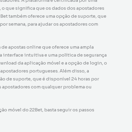
stadores. A plataforma é certificada por uma
 o que significa que os dados dos apostadores
22Bet também oferece uma opção de suporte, que
s por semana, para ajudar os apostadores com
a de apostas online que oferece uma ampla
 interface intuitiva e uma política de segurança
wnload da aplicação móvel e a opção de login, o
s apostadores portugueses. Além disso, a
o de suporte, que é disponível 24 horas por
 os apostadores com qualquer problema ou
ção móvel do 22Bet, basta seguir os passos