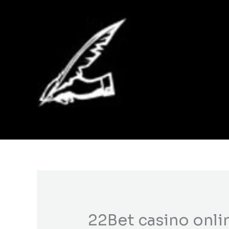
Skip
to
content
22Bet casino onli