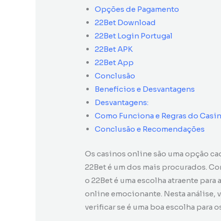
Opções de Pagamento
22Bet Download
22Bet Login Portugal
22Bet APK
22Bet App
Conclusão
Benefícios e Desvantagens
Desvantagens:
Como Funciona e Regras do Casi
Conclusão e Recomendações
Os casinos online são uma opção cad
22Bet é um dos mais procurados. Co
o 22Bet é uma escolha atraente par
online emocionante. Nesta análise, v
verificar se é uma boa escolha para 