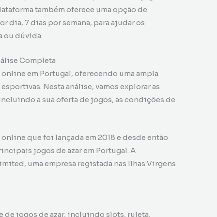
plataforma também oferece uma opção de
or dia, 7 dias por semana, para ajudar os
 ou dúvida.
nálise Completa
s online em Portugal, oferecendo uma ampla
 esportivas. Nesta análise, vamos explorar as
 incluindo a sua oferta de jogos, as condições de
 online que foi lançada em 2018 e desde então
ncipais jogos de azar em Portugal. A
imited, uma empresa registada nas Ilhas Virgens
de jogos de azar, incluindo slots, ruleta,