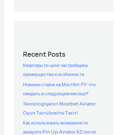
Recent Posts
Квартиры по цене застройщика:
преимущества и особенности
Новинки ставок на Мостбет РУ: что
ожидать в следующем месяце?
Texnologiyanın Mostbet Aviator
Oyun Təcrübəsinə Təsiri
Как использовать возможности
аккаунта Pin Up Aviator KZ после