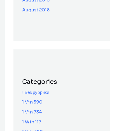
August 2016
Categories
! Без рубрики
1 Vin 590
1 Vin 734
1 Win 117