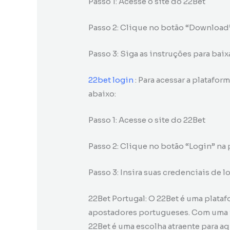
Passo 1: Acesse o site do 22Bet
Passo 2: Clique no botão “Download”
Passo 3: Siga as instruções para baix
22bet login
: Para acessar a platafor
abaixo:
Passo 1: Acesse o site do 22Bet
Passo 2: Clique no botão “Login” na 
Passo 3: Insira suas credenciais de l
22Bet Portugal: O 22Bet é uma plataf
apostadores portugueses. Com uma v
22Bet é uma escolha atraente para 