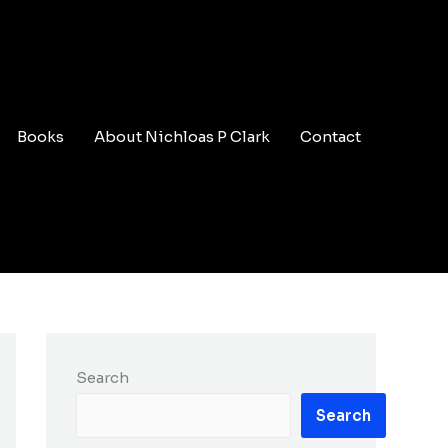
Books
About Nichloas P Clark
Contact
Search
Search