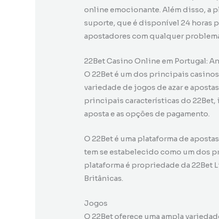
online emocionante. Além disso, a 
suporte, que é disponível 24 horas p
apostadores com qualquer problema
22Bet Casino Online em Portugal: A
O 22Bet é um dos principais casino
variedade de jogos de azar e apostas
principais características do 22Bet,
aposta e as opções de pagamento.
O 22Bet é uma plataforma de apostas
tem se estabelecido como um dos pri
plataforma é propriedade da 22Bet L
Britânicas.
Jogos
O 22Bet oferece uma ampla variedade 