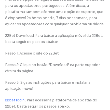
para os apostadores portugueses. Além disso, a
plataforma também oferece uma opção de suporte, que
é disponível 24 horas por dia, 7 dias por semana, para
ajudar os apostadores com qualquer problema ou dúvida.
22Bet Download: Para baixar a aplicação móvel do 22Bet,
basta seguir os passos abaixo:
Passo 1: Acesse o site do 22Bet
Passo 2: Clique no botão “Download” na parte superior
direita da página
Passo 3: Siga as instruções para baixar e instalar a
aplicação móvel
22bet login
: Para acessar a plataforma de apostas do
22Bet, basta seguir os passos abaixo: