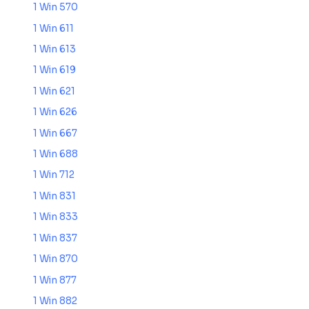
1 Win 570
1 Win 611
1 Win 613
1 Win 619
1 Win 621
1 Win 626
1 Win 667
1 Win 688
1 Win 712
1 Win 831
1 Win 833
1 Win 837
1 Win 870
1 Win 877
1 Win 882