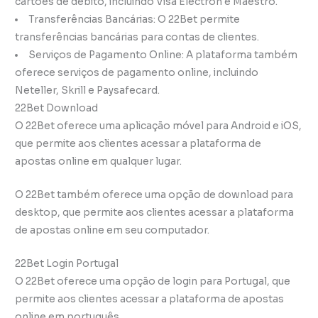
cartões de débito, incluindo Visa Electron e Maestro.
Transferências Bancárias: O 22Bet permite
transferências bancárias para contas de clientes.
Serviços de Pagamento Online: A plataforma também
oferece serviços de pagamento online, incluindo
Neteller, Skrill e Paysafecard.
22Bet Download
O 22Bet oferece uma aplicação móvel para Android e iOS,
que permite aos clientes acessar a plataforma de
apostas online em qualquer lugar.
O 22Bet também oferece uma opção de download para
desktop, que permite aos clientes acessar a plataforma
de apostas online em seu computador.
22Bet Login Portugal
O 22Bet oferece uma opção de login para Portugal, que
permite aos clientes acessar a plataforma de apostas
online em português.