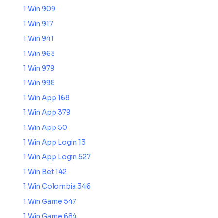
1 Win 909
1 Win 917
1 Win 941
1 Win 963
1 Win 979
1 Win 998
1 Win App 168
1 Win App 379
1 Win App 50
1 Win App Login 13
1 Win App Login 527
1 Win Bet 142
1 Win Colombia 346
1 Win Game 547
1 Win Game 684