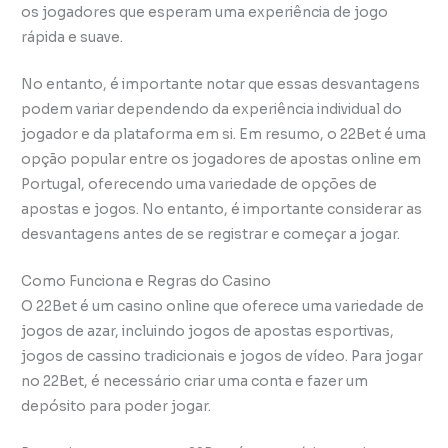
os jogadores que esperam uma experiência de jogo
rápida e suave.
No entanto, é importante notar que essas desvantagens
podem variar dependendo da experiência individual do
jogador e da plataforma em si. Em resumo, o 22Bet é uma
opção popular entre os jogadores de apostas online em
Portugal, oferecendo uma variedade de opções de
apostas e jogos. No entanto, é importante considerar as
desvantagens antes de se registrar e começar a jogar.
Como Funciona e Regras do Casino
O 22Bet é um casino online que oferece uma variedade de
jogos de azar, incluindo jogos de apostas esportivas,
jogos de cassino tradicionais e jogos de vídeo. Para jogar
no 22Bet, é necessário criar uma conta e fazer um
depósito para poder jogar.