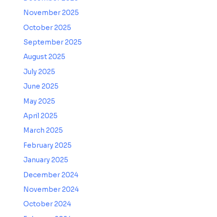
November 2025
October 2025
September 2025
August 2025
July 2025
June 2025
May 2025
April 2025
March 2025
February 2025
January 2025
December 2024
November 2024
October 2024