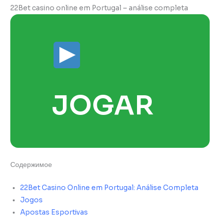
22Bet casino online em Portugal – análise completa
JOGAR
Содержимое
22Bet Casino Online em Portugal: Análise Completa
Jogos
Apostas Esportivas