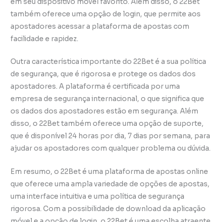
em seu dispositivo móvel favorito. Além disso, o 22Bet
também oferece uma opção de login, que permite aos
apostadores acessar a plataforma de apostas com
facilidade e rapidez.
Outra característica importante do 22Bet é a sua política
de segurança, que é rigorosa e protege os dados dos
apostadores. A plataforma é certificada por uma
empresa de segurança internacional, o que significa que
os dados dos apostadores estão em segurança. Além
disso, o 22Bet também oferece uma opção de suporte,
que é disponível 24 horas por dia, 7 dias por semana, para
ajudar os apostadores com qualquer problema ou dúvida.
Em resumo, o 22Bet é uma plataforma de apostas online
que oferece uma ampla variedade de opções de apostas,
uma interface intuitiva e uma política de segurança
rigorosa. Com a possibilidade de download da aplicação
móvel e a opção de login, o 22Bet é uma escolha atraente