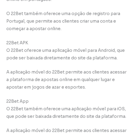
O 22Bet também oferece uma opção de registro para
Portugal, que permite aos clientes criar uma conta e
começar a apostar online.
22Bet APK
O 22Bet oferece uma aplicação móvel para Android, que
pode ser baixada diretamente do site da plataforma.
A aplicação móvel do 22Bet permite aos clientes acessar
a plataforma de apostas online em qualquer lugar e
apostar em jogos de azar e esportes.
22Bet App
O 22Bet também oferece uma aplicação móvel para iOS,
que pode ser baixada diretamente do site da plataforma.
A aplicação móvel do 22Bet permite aos clientes acessar