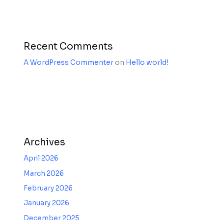
Recent Comments
A WordPress Commenter
on
Hello world!
Archives
April 2026
March 2026
February 2026
January 2026
December 2025