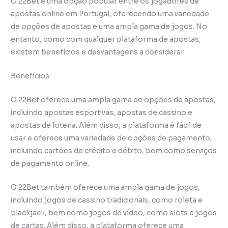
O 22Bet é uma opção popular entre os jogadores de
apostas online em Portugal, oferecendo uma variedade
de opções de apostas e uma ampla gama de jogos. No
entanto, como com qualquer plataforma de apostas,
existem benefícios e desvantagens a considerar.
Benefícios:
O 22Bet oferece uma ampla gama de opções de apostas,
incluindo apostas esportivas, apostas de cassino e
apostas de loteria. Além disso, a plataforma é fácil de
usar e oferece uma variedade de opções de pagamento,
incluindo cartões de crédito e débito, bem como serviços
de pagamento online.
O 22Bet também oferece uma ampla gama de jogos,
incluindo jogos de cassino tradicionais, como roleta e
blackjack, bem como jogos de vídeo, como slots e jogos
de cartas. Além disso, a plataforma oferece uma