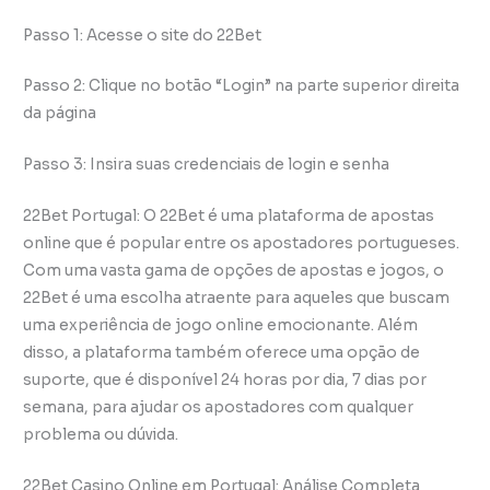
Passo 1: Acesse o site do 22Bet
Passo 2: Clique no botão “Login” na parte superior direita
da página
Passo 3: Insira suas credenciais de login e senha
22Bet Portugal: O 22Bet é uma plataforma de apostas
online que é popular entre os apostadores portugueses.
Com uma vasta gama de opções de apostas e jogos, o
22Bet é uma escolha atraente para aqueles que buscam
uma experiência de jogo online emocionante. Além
disso, a plataforma também oferece uma opção de
suporte, que é disponível 24 horas por dia, 7 dias por
semana, para ajudar os apostadores com qualquer
problema ou dúvida.
22Bet Casino Online em Portugal: Análise Completa