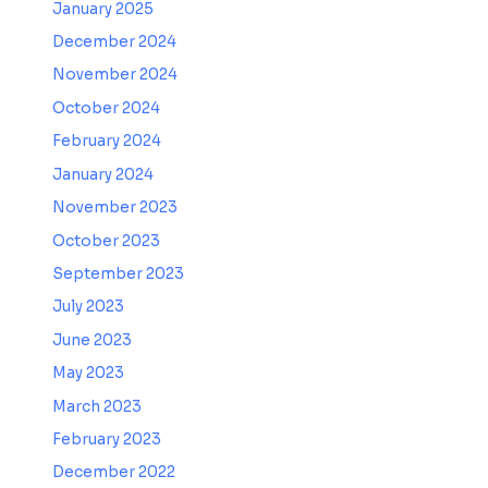
January 2025
December 2024
November 2024
October 2024
February 2024
January 2024
November 2023
October 2023
September 2023
July 2023
June 2023
May 2023
March 2023
February 2023
December 2022