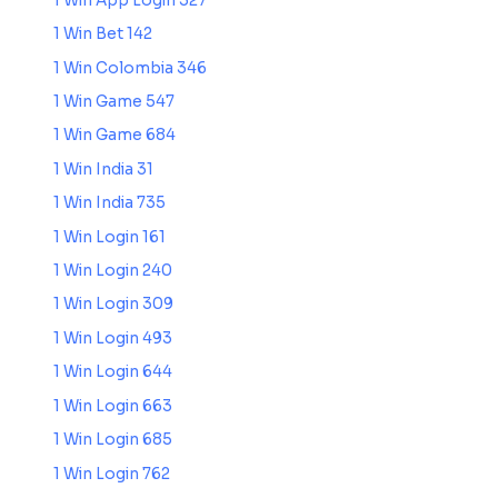
1 Win App Login 527
1 Win Bet 142
1 Win Colombia 346
1 Win Game 547
1 Win Game 684
1 Win India 31
1 Win India 735
1 Win Login 161
1 Win Login 240
1 Win Login 309
1 Win Login 493
1 Win Login 644
1 Win Login 663
1 Win Login 685
1 Win Login 762