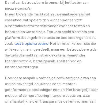
De rol van betrouwbare bronnen bij het testen van
nieuwe casino’s
In een bloeiende markt vol nieuwe aanbieders is het
essentieel dat spelers zich kunnen wenden tot
autoritatieve informatiebronnen voor het testen en
beoordelen van casino’s. Een voorbeeld hiervan is een
platform dat uitgebreide tests en beoordelingen biedt,
zoals
test tropisino casino
. Het is niet enkel een site die
willekeurig meningen deelt, maar een betrouwbare gids
die gebruikmaakt van strenge criteria, waaronder
licentiecontrole, betaalgemak, spelaanbod en
klantbeoordelingen.
Door deze aanpak wordt de geloofwaardigheid van een
casino bevestigd, en kunnen consumenten
geïnformeerde beslissingen nemen. Het is vergelijkbaar
met de rol van certificering in andere sectoren, waar
onafhankelijkheid en transparantie de kern vormen van