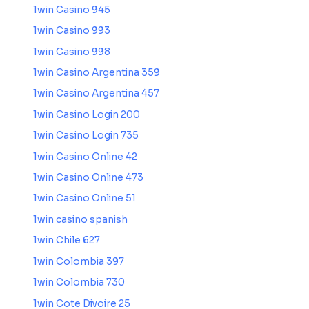
1win Casino 945
1win Casino 993
1win Casino 998
1win Casino Argentina 359
1win Casino Argentina 457
1win Casino Login 200
1win Casino Login 735
1win Casino Online 42
1win Casino Online 473
1win Casino Online 51
1win casino spanish
1win Chile 627
1win Colombia 397
1win Colombia 730
1win Cote Divoire 25