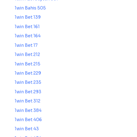
1win Bahis 505
1win Bet 139
1win Bet 161
1win Bet 164
1win Bet 17
1win Bet 212
1win Bet 215
1win Bet 229
1win Bet 235
1win Bet 293
1win Bet 312
1win Bet 384
1win Bet 406
1win Bet 43