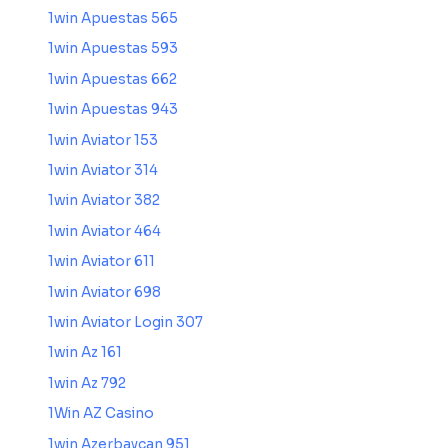
1win Apuestas 565
1win Apuestas 593
1win Apuestas 662
1win Apuestas 943
1win Aviator 153
1win Aviator 314
1win Aviator 382
1win Aviator 464
1win Aviator 611
1win Aviator 698
1win Aviator Login 307
1win Az 161
1win Az 792
1Win AZ Casino
1win Azerbaycan 951