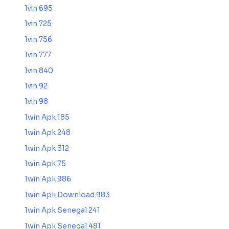
1vin 695
1vin 725
1vin 756
1vin 777
1vin 840
1vin 92
1vin 98
1win Apk 185
1win Apk 248
1win Apk 312
1win Apk 75
1win Apk 986
1win Apk Download 983
1win Apk Senegal 241
1win Apk Senegal 481