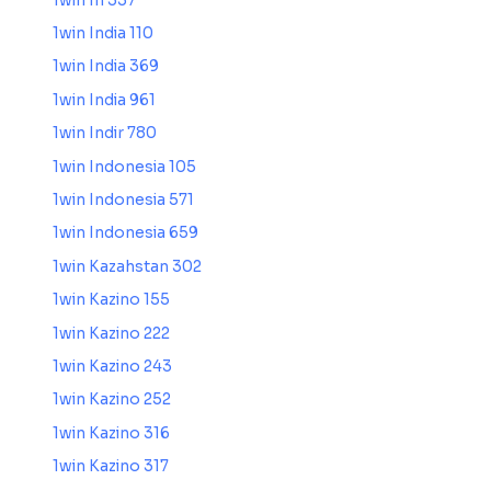
1win In 357
1win India 110
1win India 369
1win India 961
1win Indir 780
1win Indonesia 105
1win Indonesia 571
1win Indonesia 659
1win Kazahstan 302
1win Kazino 155
1win Kazino 222
1win Kazino 243
1win Kazino 252
1win Kazino 316
1win Kazino 317