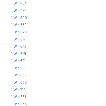
1 Win 464
1 Win 474
1 Win 540
1 Win 562
1 Win 570
1 Win 611
1 Win 613
1 Win 619
1 Win 621
1 Win 626
1 Win 667
1 Win 688
1 Win 712
1 Win 831
1 Win 833