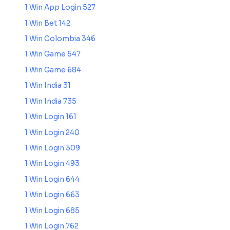
1 Win App Login 527
1 Win Bet 142
1 Win Colombia 346
1 Win Game 547
1 Win Game 684
1 Win India 31
1 Win India 735
1 Win Login 161
1 Win Login 240
1 Win Login 309
1 Win Login 493
1 Win Login 644
1 Win Login 663
1 Win Login 685
1 Win Login 762