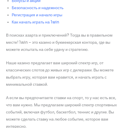
Бонусы и акции
Безопасность и надежность
Регистрация и начало игры
Как начать играть на 1win
В поисках азарта и приключений? Тогда вы в правильном
месте! 1win – это казино и букмекерская контора, где вы
можете испытать на себе удачу и стратегию.
Наше казино предлагает вам широкий спектр игр, от
классических слотов до живых игр с дилерами. Вы можете
выбрать игру, которая вам нравится, и начать играть с
минимальной ставкой.
А если вы предпочитаете ставки на спорт, то у нас есть все,
что вам нужно. Мы предлагаем широкий спектр спортивных
событий, включая футбол, баскетбол, теннис и другие. Вы
можете сделать ставку на любое событие, которое вам
интересно.