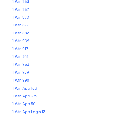
1 Win 833
1 Win 837
1 Win 870
1 Win 877
1 Win 882
1 Win 909
1 Win 917
1 Win 941
1 Win 963
1 Win 979
1 Win 998
1 Win App 168
1 Win App 379
1 Win App 50
1 Win App Login 13