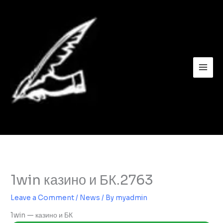
Skip
to
content
1win казино и БК.2763
Leave a Comment
/
News
/ By
myadmin
1win — казино и БК