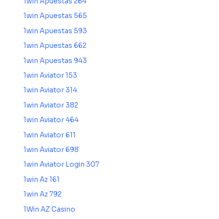
1win Apuestas 264
1win Apuestas 565
1win Apuestas 593
1win Apuestas 662
1win Apuestas 943
1win Aviator 153
1win Aviator 314
1win Aviator 382
1win Aviator 464
1win Aviator 611
1win Aviator 698
1win Aviator Login 307
1win Az 161
1win Az 792
1Win AZ Casino