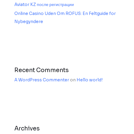
Aviator KZ после регистрации
Online Casino Uden Om ROFUS: En Feltguide for
Nybegyndere
Recent Comments
A WordPress Commenter
on
Hello world!
Archives