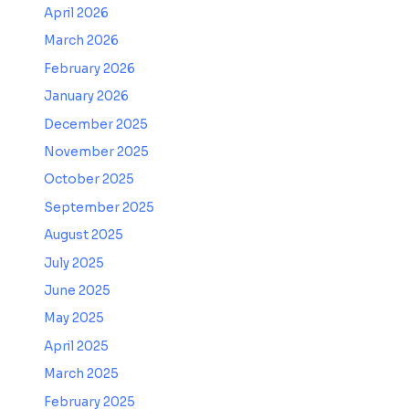
April 2026
March 2026
February 2026
January 2026
December 2025
November 2025
October 2025
September 2025
August 2025
July 2025
June 2025
May 2025
April 2025
March 2025
February 2025