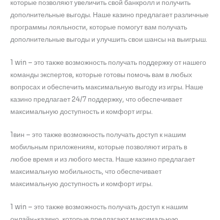
которые позволяют увеличить свой банкролл и получить
дополнительные выгоды. Наше казино предлагает различные
программы лояльности, которые помогут вам получать
дополнительные выгоды и улучшить свои шансы на выигрыш.
1 win – это также возможность получать поддержку от нашего
команды экспертов, которые готовы помочь вам в любых
вопросах и обеспечить максимальную выгоду из игры. Наше
казино предлагает 24/7 поддержку, что обеспечивает
максимальную доступность и комфорт игры.
1вин – это также возможность получать доступ к нашим
мобильным приложениям, которые позволяют играть в
любое время и из любого места. Наше казино предлагает
максимальную мобильность, что обеспечивает
максимальную доступность и комфорт игры.
1 win – это также возможность получать доступ к нашим
онлайн-казино, которые предлагают максимальную