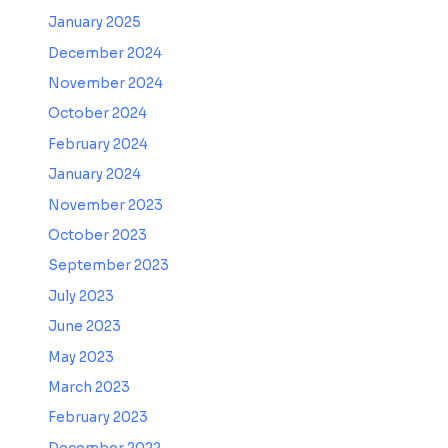
January 2025
December 2024
November 2024
October 2024
February 2024
January 2024
November 2023
October 2023
September 2023
July 2023
June 2023
May 2023
March 2023
February 2023