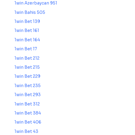
1win Azerbaycan 951
1win Bahis 505
1win Bet 139
1win Bet 161
1win Bet 164
1win Bet 17
1win Bet 212
1win Bet 215
1win Bet 229
1win Bet 235
1win Bet 293
1win Bet 312
1win Bet 384
1win Bet 406
1win Bet 43