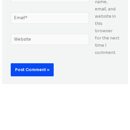
name,
email, and
Email*
website in
this
browser
Website
for the next
time I
comment.