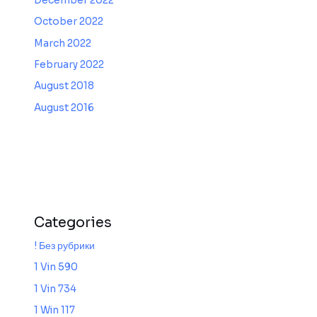
December 2022
October 2022
March 2022
February 2022
August 2018
August 2016
Categories
! Без рубрики
1 Vin 590
1 Vin 734
1 Win 117