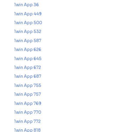
1win App 36
1win App 449
1win App 500
1win App 532
1win App 587
1win App 626
1win App 645
1win App 672
1win App 687
1win App 755
1win App 757
1win App 769
1win App 770
1win App 772
1win App 818