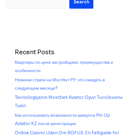
Search
Recent Posts
Квартиры по цене застройщика: преимущества и
особенности
Новинки ставок на Мостбет РУ: что ожидать в
следующем месяце?
Texnologiyanın Mostbet Aviator Oyun Təcrübəsinə
Təsiri
Как использовать возможности аккаунта Pin Up
Aviator KZ после регистрации
Online Casino Uden Om ROFUS: En Feltguide for