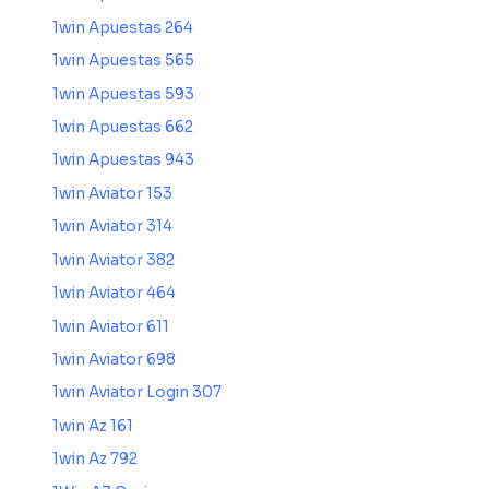
1win Apuestas 264
1win Apuestas 565
1win Apuestas 593
1win Apuestas 662
1win Apuestas 943
1win Aviator 153
1win Aviator 314
1win Aviator 382
1win Aviator 464
1win Aviator 611
1win Aviator 698
1win Aviator Login 307
1win Az 161
1win Az 792