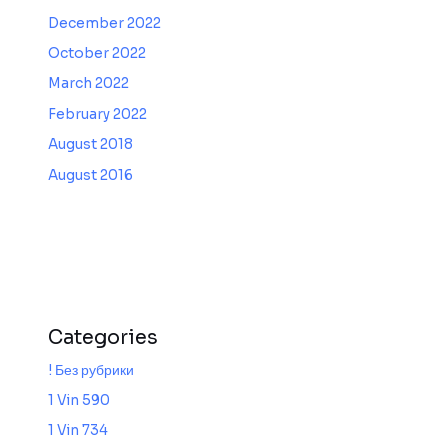
December 2022
October 2022
March 2022
February 2022
August 2018
August 2016
Categories
! Без рубрики
1 Vin 590
1 Vin 734