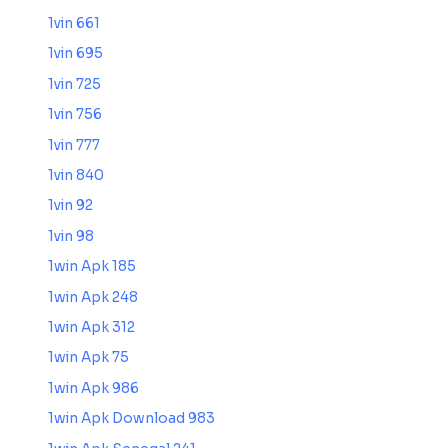
1vin 661
1vin 695
1vin 725
1vin 756
1vin 777
1vin 840
1vin 92
1vin 98
1win Apk 185
1win Apk 248
1win Apk 312
1win Apk 75
1win Apk 986
1win Apk Download 983