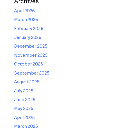
Archives
April 2026
March 2026
February 2026
January 2026
December 2025
November 2025
October 2025
September 2025
August 2025
July 2025
June 2025
May 2025
April 2025
March 2025