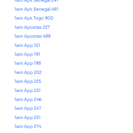
1win Apk Senegal 241
1win Apk Senegal 481
1win Apk Togo 900
1win Apostas 227
1win Apostas 488
1win App 151
1win App 191
1win App 198
1win App 202
1win App 225
1win App 231
1win App 246
1win App 247
1win App 251
1win App 274