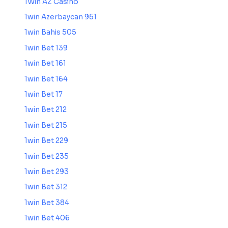
1Win AZ Casino
1win Azerbaycan 951
1win Bahis 505
1win Bet 139
1win Bet 161
1win Bet 164
1win Bet 17
1win Bet 212
1win Bet 215
1win Bet 229
1win Bet 235
1win Bet 293
1win Bet 312
1win Bet 384
1win Bet 406