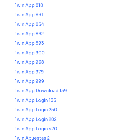
1win App 818
1win App 831
1win App 854
1win App 882
1win App 893
1win App 900
1win App 968
1win App 979
1win App 999
1win App Download 139
1win App Login 135
1win App Login 250
1win App Login 282
1win App Login 470
1win Apuestas 2