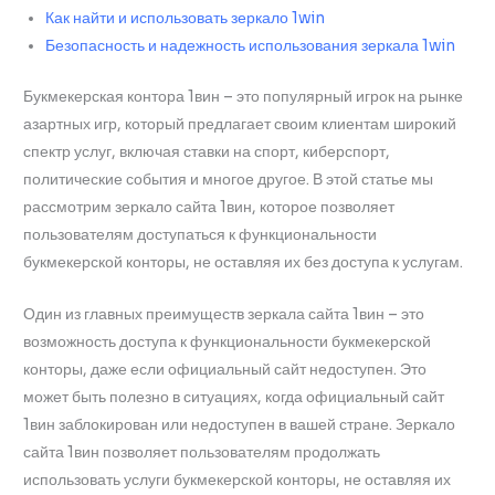
Как найти и использовать зеркало 1win
Безопасность и надежность использования зеркала 1win
Букмекерская контора 1вин – это популярный игрок на рынке
азартных игр, который предлагает своим клиентам широкий
спектр услуг, включая ставки на спорт, киберспорт,
политические события и многое другое. В этой статье мы
рассмотрим зеркало сайта 1вин, которое позволяет
пользователям доступаться к функциональности
букмекерской конторы, не оставляя их без доступа к услугам.
Один из главных преимуществ зеркала сайта 1вин – это
возможность доступа к функциональности букмекерской
конторы, даже если официальный сайт недоступен. Это
может быть полезно в ситуациях, когда официальный сайт
1вин заблокирован или недоступен в вашей стране. Зеркало
сайта 1вин позволяет пользователям продолжать
использовать услуги букмекерской конторы, не оставляя их