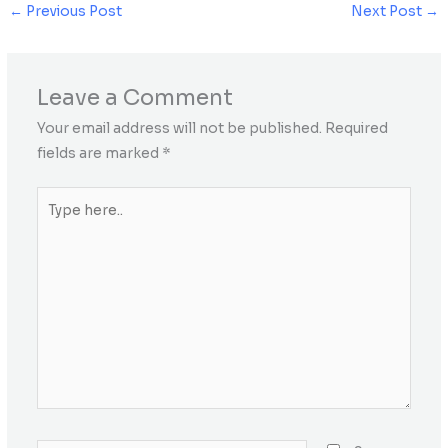
←
Previous Post
Next Post
→
Leave a Comment
Your email address will not be published.
Required
fields are marked
*
Type
here..