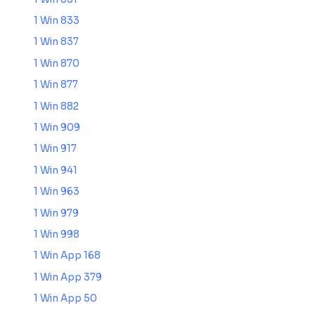
1 Win 833
1 Win 837
1 Win 870
1 Win 877
1 Win 882
1 Win 909
1 Win 917
1 Win 941
1 Win 963
1 Win 979
1 Win 998
1 Win App 168
1 Win App 379
1 Win App 50