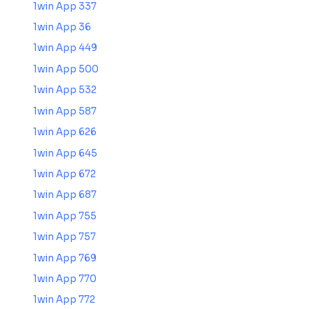
1win App 337
1win App 36
1win App 449
1win App 500
1win App 532
1win App 587
1win App 626
1win App 645
1win App 672
1win App 687
1win App 755
1win App 757
1win App 769
1win App 770
1win App 772