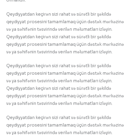
olmalıdır.
Qeydiyyatdan keçirən sizi rahat və sürətli bir şəkildə
qeydiyyat prosesini tamamlamaq üçün dəstək mərkəzinə
və ya səhifənin təsvirində verilən məlumatları izləyin.
Qeydiyyatdan keçirən sizi rahat və sürətli bir şəkildə
qeydiyyat prosesini tamamlamaq üçün dəstək mərkəzinə
və ya səhifənin təsvirində verilən məlumatları izləyin.
Qeydiyyatdan keçirən sizi rahat və sürətli bir şəkildə
qeydiyyat prosesini tamamlamaq üçün dəstək mərkəzinə
və ya səhifənin təsvirində verilən məlumatları izləyin.
Qeydiyyatdan keçirən sizi rahat və sürətli bir şəkildə
qeydiyyat prosesini tamamlamaq üçün dəstək mərkəzinə
və ya səhifənin təsvirində verilən məlumatları izləyin.
Qeydiyyatdan keçirən sizi rahat və sürətli bir şəkildə
qeydiyyat prosesini tamamlamaq üçün dəstək mərkəzinə
və ya səhifənin təsvirində verilən məlumatları izləyin.