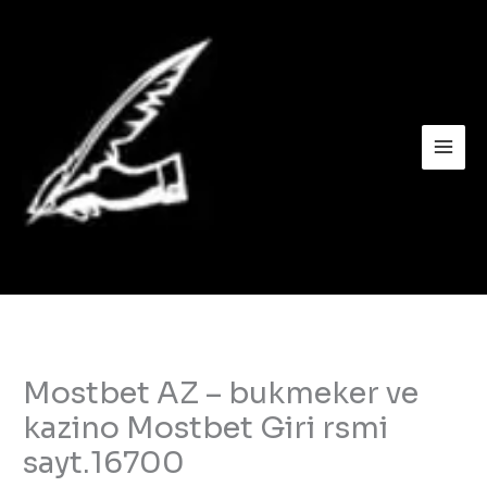
Skip
to
content
Mostbet AZ – bukmeker ve
kazino Mostbet Giri rsmi
sayt.16700