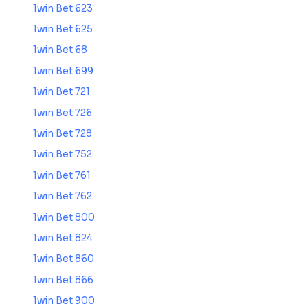
1win Bet 623
1win Bet 625
1win Bet 68
1win Bet 699
1win Bet 721
1win Bet 726
1win Bet 728
1win Bet 752
1win Bet 761
1win Bet 762
1win Bet 800
1win Bet 824
1win Bet 860
1win Bet 866
1win Bet 900