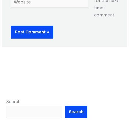
for the next
time I
comment.
Search
Search