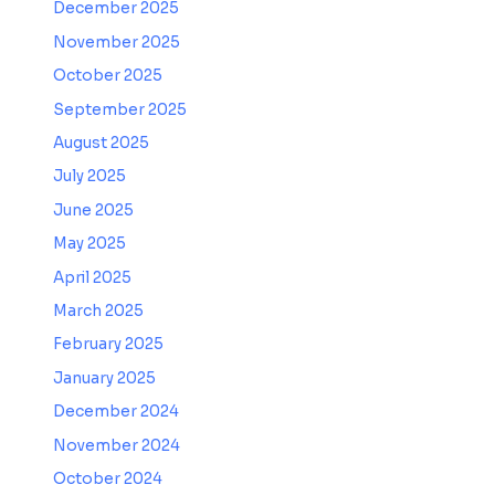
December 2025
November 2025
October 2025
September 2025
August 2025
July 2025
June 2025
May 2025
April 2025
March 2025
February 2025
January 2025
December 2024
November 2024
October 2024