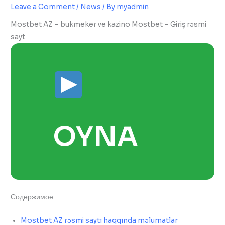
Leave a Comment
/
News
/ By
myadmin
Mostbet AZ – bukmeker ve kazino Mostbet – Giriş rəsmi
sayt
OYNA
Содержимое
Mostbet AZ rəsmi saytı haqqında məlumatlar