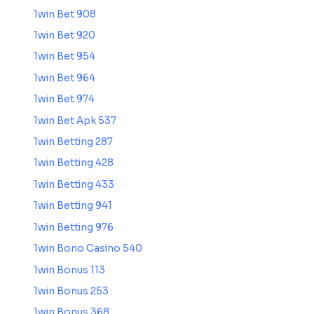
1win Bet 908
1win Bet 920
1win Bet 954
1win Bet 964
1win Bet 974
1win Bet Apk 537
1win Betting 287
1win Betting 428
1win Betting 433
1win Betting 941
1win Betting 976
1win Bono Casino 540
1win Bonus 113
1win Bonus 253
1win Bonus 368