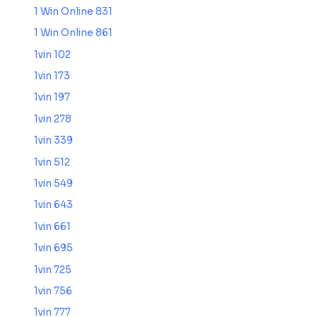
1 Win Online 831
1 Win Online 861
1vin 102
1vin 173
1vin 197
1vin 278
1vin 339
1vin 512
1vin 549
1vin 643
1vin 661
1vin 695
1vin 725
1vin 756
1vin 777