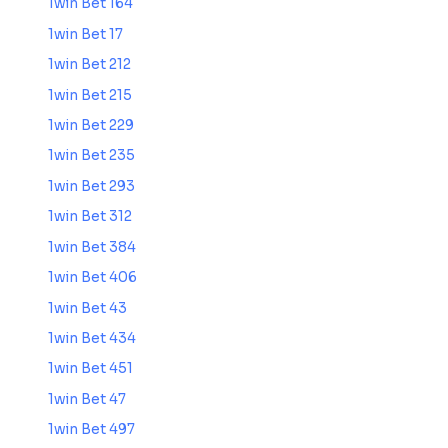
1win Bet 164
1win Bet 17
1win Bet 212
1win Bet 215
1win Bet 229
1win Bet 235
1win Bet 293
1win Bet 312
1win Bet 384
1win Bet 406
1win Bet 43
1win Bet 434
1win Bet 451
1win Bet 47
1win Bet 497