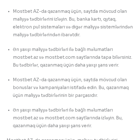
Mostbet AZ-da qazanmaq üçün, saytda mövcud olan
maliyyə tədbirlərini izləyin. Bu, banka kartı, qytaq,
elektron pul sistemaları və digər maliyyə sistemlərindən
maliyyə tədbirlərindən ibarətdir.
Ən yaxşı maliyyə tədbirləri ilə bağlı məlumatları
mostbet.az və mostbet.com saytlarında tapa bilərsiniz.
Bu tədbirlər, qazanmaq üçün daha yaxşı şans verir.
Mostbet AZ-da qazanmaq üçün, saytda mövcud olan
bonuslar və kampaniyaları istifadə edin. Bu, qazanmaq
üçün maliyyə tədbirlərinin bir parçasıdır.
Ən yaxşı maliyyə tədbirləri ilə bağlı məlumatları
mostbet.az və mostbet.com saytlarında izləyin. Bu,
qazanmaq üçün daha yaxşı şans verir.