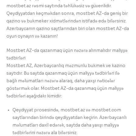
mostbet.az rəsmi saytında təhlükəsiz və güvenlidir.
Qeydiyyatdan keçməkdan sonra, mostbet AZ-da geniş bir
qazino və bukmeker xidmətlərindən istifadə edə bilərsiniz.
Azerbaycanın qazino saytlarından biri olan mostbet AZ-da
oyun oynayın və kazanın!
Mostbet AZ-da qazanmaq üçün nəzərə alınmalıdır maliyyə
tədbirləri
Mostbet AZ, Azerbaycanlıq məzmunlu bukmek ve kazino
saytıdır. Bu saytda qazanmaq üçün maliyyə tədbirləri ilə
bağlı məlumatları nəzərə alaraq, daha yaxşı nəticələr
göstərmək olar. Mostbet AZ-da qazanmaq üçün maliyyə
tədbirləri aşağıdakı kimidir:
Qeydiyyat prosesində, mostbet.az və mostbet.com
saytlarından birində qeydiyyatdan keçirin. Azerbaycanlı
məlumatları daxil edərək, saytda daha yaxşı maliyyə
tədbirlərini nəzərə ala bilərsiniz.