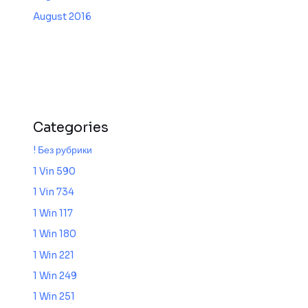
August 2016
Categories
! Без рубрики
1 Vin 590
1 Vin 734
1 Win 117
1 Win 180
1 Win 221
1 Win 249
1 Win 251