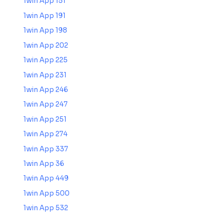
1win App 151
1win App 191
1win App 198
1win App 202
1win App 225
1win App 231
1win App 246
1win App 247
1win App 251
1win App 274
1win App 337
1win App 36
1win App 449
1win App 500
1win App 532