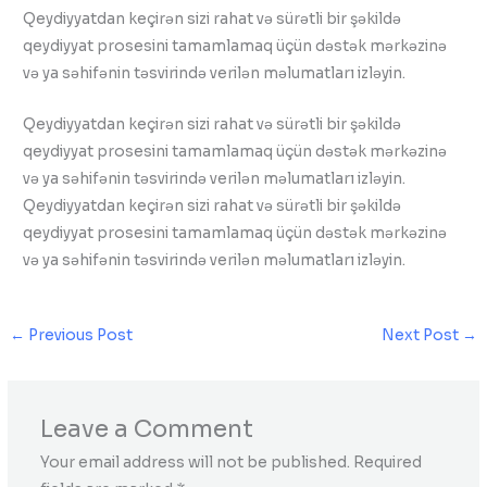
Qeydiyyatdan keçirən sizi rahat və sürətli bir şəkildə
qeydiyyat prosesini tamamlamaq üçün dəstək mərkəzinə
və ya səhifənin təsvirində verilən məlumatları izləyin.
Qeydiyyatdan keçirən sizi rahat və sürətli bir şəkildə
qeydiyyat prosesini tamamlamaq üçün dəstək mərkəzinə
və ya səhifənin təsvirində verilən məlumatları izləyin.
Qeydiyyatdan keçirən sizi rahat və sürətli bir şəkildə
qeydiyyat prosesini tamamlamaq üçün dəstək mərkəzinə
və ya səhifənin təsvirində verilən məlumatları izləyin.
←
Previous Post
Next Post
→
Leave a Comment
Your email address will not be published.
Required