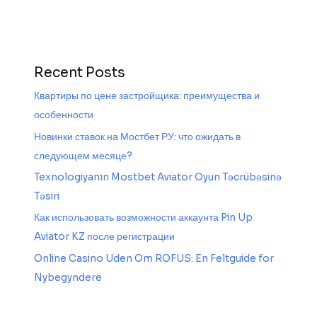
Recent Posts
Квартиры по цене застройщика: преимущества и
особенности
Новинки ставок на Мостбет РУ: что ожидать в
следующем месяце?
Texnologiyanın Mostbet Aviator Oyun Təcrübəsinə
Təsiri
Как использовать возможности аккаунта Pin Up
Aviator KZ после регистрации
Online Casino Uden Om ROFUS: En Feltguide for
Nybegyndere