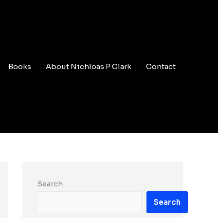
Books
About Nichloas P Clark
Contact
Search
Search