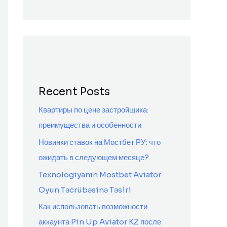
Recent Posts
Квартиры по цене застройщика:
преимущества и особенности
Новинки ставок на Мостбет РУ: что
ожидать в следующем месяце?
Texnologiyanın Mostbet Aviator
Oyun Təcrübəsinə Təsiri
Как использовать возможности
аккаунта Pin Up Aviator KZ после