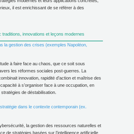
ratégies modernes et leurs applications concrètes,
ux, il est enrichissant de se référer à des
 : traditions, innovations et leçons modernes
ans la gestion des crises (exemples Napoléon,
itude à faire face au chaos, que ce soit sous
avers les réformes sociales post-guerres. La
mbinait innovation, rapidité d’action et maîtrise des
capacité à s’organiser face à une occupation, en
 stratégies de déstabilisation.
stratégie dans le contexte contemporain (ex.
cybersécurité, la gestion des ressources naturelles et
e de stratégies basées sur l’intelligence artificielle