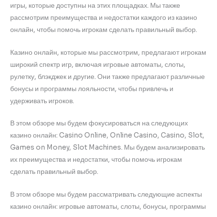
игры, которые доступны на этих площадках. Мы также
рассмотрим преимущества и недостатки каждого из казино
онлайн, чтобы помочь игрокам сделать правильный выбор.
Казино онлайн, которые мы рассмотрим, предлагают игрокам
широкий спектр игр, включая игровые автоматы, слоты,
рулетку, блэкджек и другие. Они также предлагают различные
бонусы и программы лояльности, чтобы привлечь и
удерживать игроков.
В этом обзоре мы будем фокусироваться на следующих
казино онлайн: Casino Online, Online Casino, Casino, Slot,
Games on Money, Slot Machines. Мы будем анализировать
их преимущества и недостатки, чтобы помочь игрокам
сделать правильный выбор.
В этом обзоре мы будем рассматривать следующие аспекты
казино онлайн: игровые автоматы, слоты, бонусы, программы