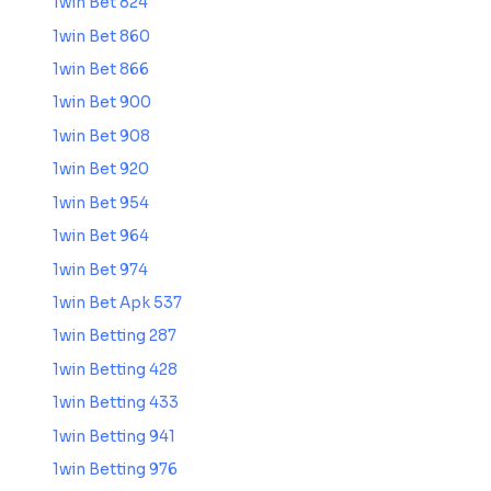
1win Bet 824
1win Bet 860
1win Bet 866
1win Bet 900
1win Bet 908
1win Bet 920
1win Bet 954
1win Bet 964
1win Bet 974
1win Bet Apk 537
1win Betting 287
1win Betting 428
1win Betting 433
1win Betting 941
1win Betting 976