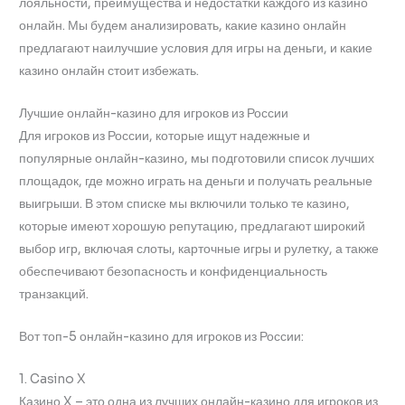
лояльности, преимущества и недостатки каждого из казино
онлайн. Мы будем анализировать, какие казино онлайн
предлагают наилучшие условия для игры на деньги, и какие
казино онлайн стоит избежать.
Лучшие онлайн-казино для игроков из России
Для игроков из России, которые ищут надежные и
популярные онлайн-казино, мы подготовили список лучших
площадок, где можно играть на деньги и получать реальные
выигрыши. В этом списке мы включили только те казино,
которые имеют хорошую репутацию, предлагают широкий
выбор игр, включая слоты, карточные игры и рулетку, а также
обеспечивают безопасность и конфиденциальность
транзакций.
Вот топ-5 онлайн-казино для игроков из России:
1. Casino X
Казино X – это одна из лучших онлайн-казино для игроков из