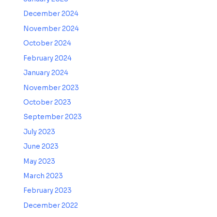
December 2024
November 2024
October 2024
February 2024
January 2024
November 2023
October 2023
September 2023
July 2023
June 2023
May 2023
March 2023
February 2023
December 2022