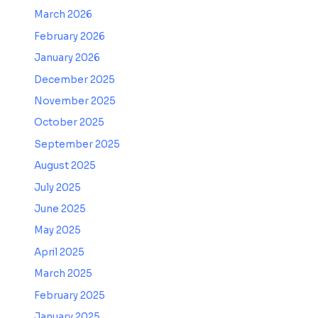
March 2026
February 2026
January 2026
December 2025
November 2025
October 2025
September 2025
August 2025
July 2025
June 2025
May 2025
April 2025
March 2025
February 2025
January 2025