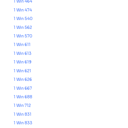
1 Win 464
1 Win 474
1 Win 540
1 Win 562
1 Win 570
1 Win 611
1 Win 613
1 Win 619
1 Win 621
1 Win 626
1 Win 667
1 Win 688
1 Win 712
1 Win 831
1 Win 833