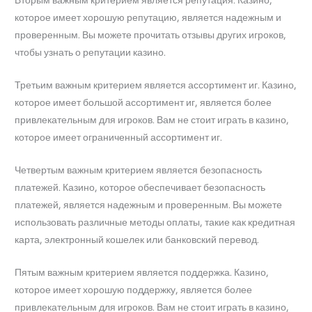
Вторым важным критерием является репутация. Казино,
которое имеет хорошую репутацию, является надежным и
проверенным. Вы можете прочитать отзывы других игроков,
чтобы узнать о репутации казино.
Третьим важным критерием является ассортимент иг. Казино,
которое имеет большой ассортимент иг, является более
привлекательным для игроков. Вам не стоит играть в казино,
которое имеет ограниченный ассортимент иг.
Четвертым важным критерием является безопасность
платежей. Казино, которое обеспечивает безопасность
платежей, является надежным и проверенным. Вы можете
использовать различные методы оплаты, такие как кредитная
карта, электронный кошелек или банковский перевод.
Пятым важным критерием является поддержка. Казино,
которое имеет хорошую поддержку, является более
привлекательным для игроков. Вам не стоит играть в казино,