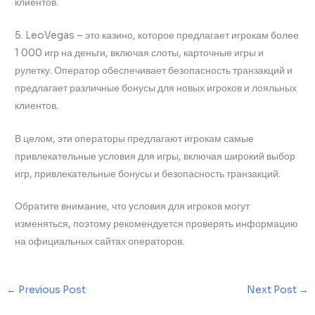
клиентов.
5. LeoVegas – это казино, которое предлагает игрокам более
1 000 игр на деньги, включая слоты, карточные игры и
рулетку. Оператор обеспечивает безопасность транзакций и
предлагает различные бонусы для новых игроков и лояльных
клиентов.
В целом, эти операторы предлагают игрокам самые
привлекательные условия для игры, включая широкий выбор
игр, привлекательные бонусы и безопасность транзакций.
Обратите внимание, что условия для игроков могут
изменяться, поэтому рекомендуется проверять информацию
на официальных сайтах операторов.
←
Previous Post
Next Post
→