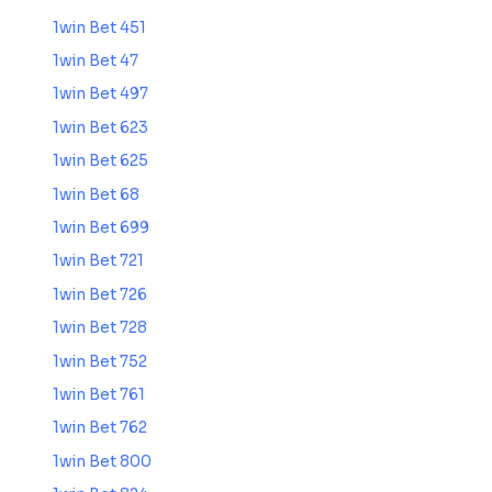
1win Bet 451
1win Bet 47
1win Bet 497
1win Bet 623
1win Bet 625
1win Bet 68
1win Bet 699
1win Bet 721
1win Bet 726
1win Bet 728
1win Bet 752
1win Bet 761
1win Bet 762
1win Bet 800