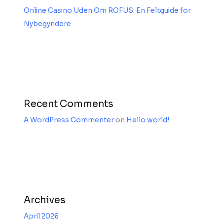
Online Casino Uden Om ROFUS: En Feltguide for
Nybegyndere
Recent Comments
A WordPress Commenter
on
Hello world!
Archives
April 2026