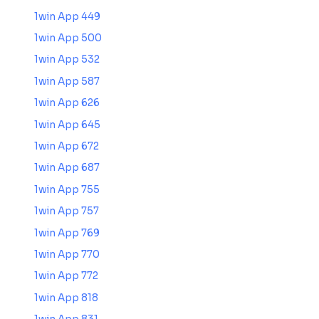
1win App 449
1win App 500
1win App 532
1win App 587
1win App 626
1win App 645
1win App 672
1win App 687
1win App 755
1win App 757
1win App 769
1win App 770
1win App 772
1win App 818