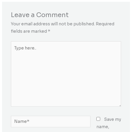
Leave a Comment
Your email address will not be published.
Required
fields are marked
*
Type
here..
Name*
Save my
name,