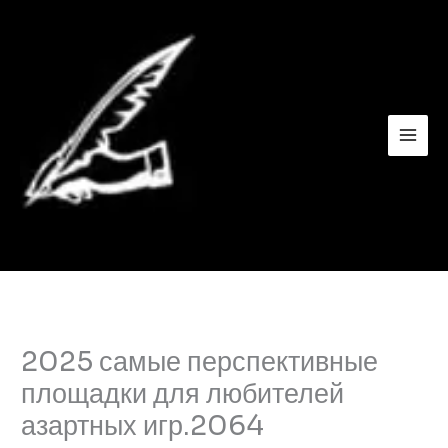
Skip
to
content
2025 самые перспективные
площадки для любителей
азартных игр.2064