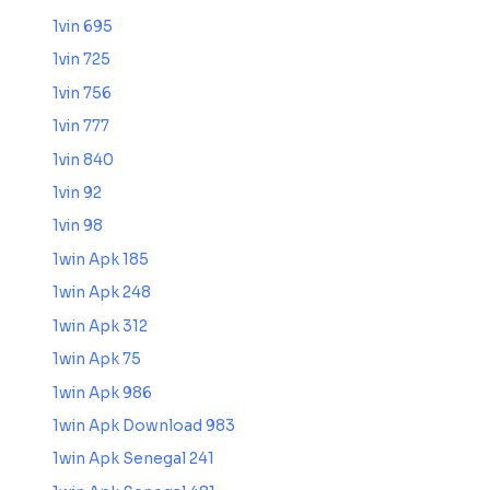
1vin 695
1vin 725
1vin 756
1vin 777
1vin 840
1vin 92
1vin 98
1win Apk 185
1win Apk 248
1win Apk 312
1win Apk 75
1win Apk 986
1win Apk Download 983
1win Apk Senegal 241