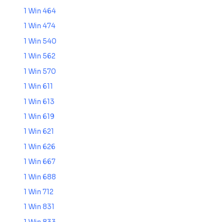
1 Win 464
1 Win 474
1 Win 540
1 Win 562
1 Win 570
1 Win 611
1 Win 613
1 Win 619
1 Win 621
1 Win 626
1 Win 667
1 Win 688
1 Win 712
1 Win 831