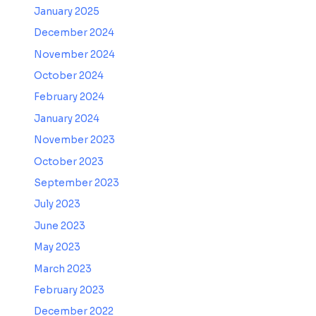
January 2025
December 2024
November 2024
October 2024
February 2024
January 2024
November 2023
October 2023
September 2023
July 2023
June 2023
May 2023
March 2023
February 2023
December 2022