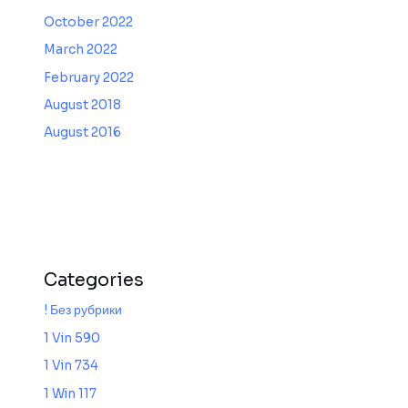
October 2022
March 2022
February 2022
August 2018
August 2016
Categories
! Без рубрики
1 Vin 590
1 Vin 734
1 Win 117