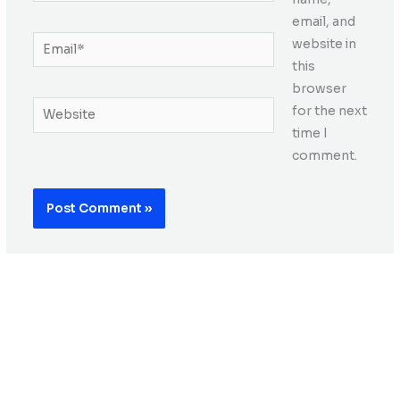
email, and
Email*
website in
this
browser
Website
for the next
time I
comment.