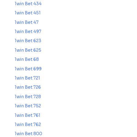
1win Bet 434
1win Bet 451
1win Bet 47
1win Bet 497
1win Bet 623
1win Bet 625
1win Bet 68
1win Bet 699
1win Bet 721
1win Bet 726
1win Bet 728
1win Bet 752
1win Bet 761
1win Bet 762
1win Bet 800