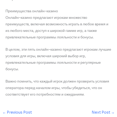
Преимущества онлайн-казино
Онлайн-казино предлагают игрокам множество
преимуществ, включая возможность играть в любое время и
из любого места, доступ к широкой гамме игр, а также
привлекательные программы лояльности и бонусы.
В целом, эти пять онлайн-казино предлагают игрокам лучшие
условия для игры, включая широкий выбор игр,
привлекательные программы лояльности и регулярные
бонусы.
Важно помнить, что каждый игрок должен проверить условия
оператора перед началом игры, чтобы убедиться, что он
соответствует его потребностям и ожиданиям.
←
Previous Post
Next Post
→