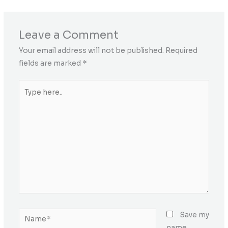
Leave a Comment
Your email address will not be published.
Required
fields are marked
*
Type
here..
Name*
Save my
name,