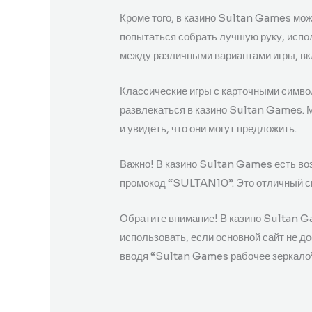
Кроме того, в казино Sultan Games можн
попытаться собрать лучшую руку, испо
между различными вариантами игры, в
Классические игры с карточными симво
развлекаться в казино Sultan Games. 
и увидеть, что они могут предложить.
Важно! В казино Sultan Games есть во
промокод “SULTAN10”. Это отличный сп
Обратите внимание! В казино Sultan G
использовать, если основной сайт не до
вводя “Sultan Games рабочее зеркало”