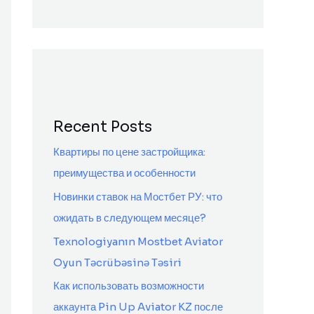
Recent Posts
Квартиры по цене застройщика:
преимущества и особенности
Новинки ставок на Мостбет РУ: что
ожидать в следующем месяце?
Texnologiyanın Mostbet Aviator
Oyun Təcrübəsinə Təsiri
Как использовать возможности
аккаунта Pin Up Aviator KZ после