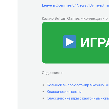
Leave a Comment
/
News
/ By
myadm
Казино Sultan Games – Коллекция игр
ИГР
Содержимое
Большой выбор слот-игр в казино 
Классические слоты
Классические игры с карточными си