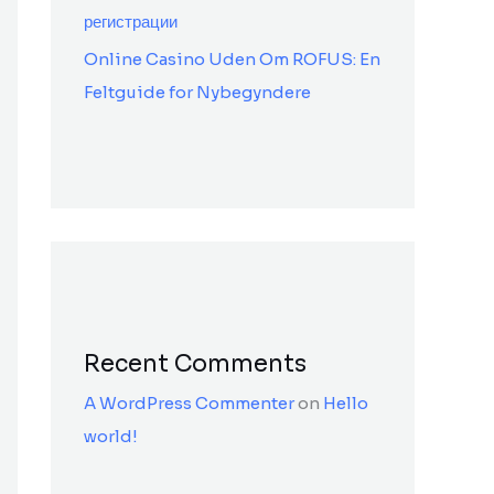
регистрации
Online Casino Uden Om ROFUS: En
Feltguide for Nybegyndere
Recent Comments
A WordPress Commenter
on
Hello
world!