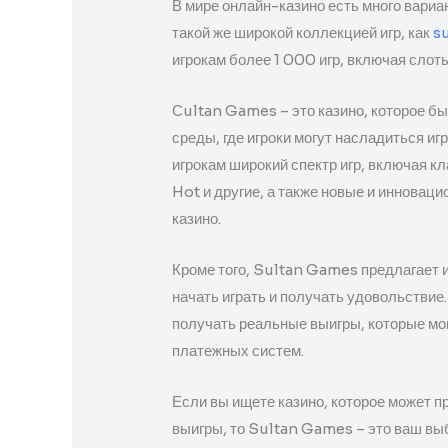
В мире онлайн-казино есть много вариан
такой же широкой коллекцией игр, как
s
игрокам более 1 000 игр, включая слоты
Сultan Games – это казино, которое бы
среды, где игроки могут насладиться иг
игрокам широкий спектр игр, включая кл
Hot и другие, а также новые и инноваци
казино.
Кроме того, Sultan Games предлагает 
начать играть и получать удовольствие
получать реальные выигры, которые м
платежных систем.
Если вы ищете казино, которое может п
выигры, то Sultan Games – это ваш выб