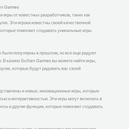
tan Games
 игры от известных разработчиков, таких как
гих. Эти игроки известны своей качественной
которые помогают создавать уникальные игры.
е были популярны в прошлом, но все еще радуют
ю. В казино Sultan Games вы можете найти игры,
другие, которые будут радовать вас своей
едставлены и новые, инновационные игры, которые
тью и интерактивностью. Эти игры могут включать в
нты и другие функции, которые помогают создавать
едставлены и игры с прогрессивными джекпотами,