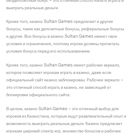
Бездепозитный бонус – это отличный способ начать играть и
выиграть реальные деньги.
Кроме того, казино Sultan Games предлагает и другие
бонусы, такие как депозитные бонусы, реферальные бонусы
и другие. Все бонусы в казино Sultan Games имеют свои
условия и ограничения, поэтому игроки должны прочитать
условия бонуса перед его использованием.
Кроме того, казино Sultan Games имеет рабочее зеркало,
которое позволяет игрокам играть в казино, даже если
официальный сайт казино заблокирован. Рабочее зеркало –
это отличный способ играть в казино, не зависящий от
блокировки официального сайта.
В целом, казино Sultan Games – это отличный выбор для
игроков из Казахстана, которые ищут развлекательный опыт и
возможность выиграть реальные деньги. Казино предлагает
игрокам широкий спектр игр, множество бонусов и рабочее