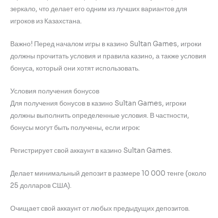
зеркало, что делает его одним из лучших вариантов для
игроков из Казахстана.
Важно! Перед началом игры в казино Sultan Games, игроки
должны прочитать условия и правила казино, а также условия
бонуса, который они хотят использовать.
Условия получения бонусов
Для получения бонусов в казино Sultan Games, игроки
должны выполнить определенные условия. В частности,
бонусы могут быть получены, если игрок:
Регистрирует свой аккаунт в казино Sultan Games.
Делает минимальный депозит в размере 10 000 тенге (около
25 долларов США).
Очищает свой аккаунт от любых предыдущих депозитов.