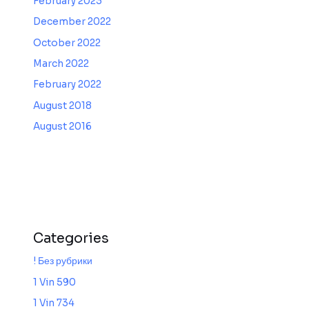
February 2023
December 2022
October 2022
March 2022
February 2022
August 2018
August 2016
Categories
! Без рубрики
1 Vin 590
1 Vin 734