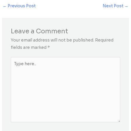
←
Previous Post
Next Post
→
Leave a Comment
Your email address will not be published.
Required
fields are marked
*
Type
here..