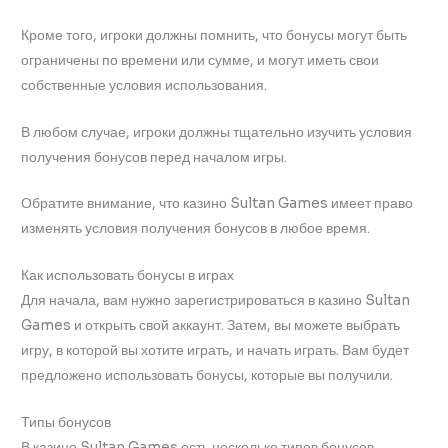
Кроме того, игроки должны помнить, что бонусы могут быть
ограничены по времени или сумме, и могут иметь свои
собственные условия использования.
В любом случае, игроки должны тщательно изучить условия
получения бонусов перед началом игры.
Обратите внимание, что казино Sultan Games имеет право
изменять условия получения бонусов в любое время.
Как использовать бонусы в играх
Для начала, вам нужно зарегистрироваться в казино Sultan
Games и открыть свой аккаунт. Затем, вы можете выбрать
игру, в которой вы хотите играть, и начать играть. Вам будет
предложено использовать бонусы, которые вы получили.
Типы бонусов
В казино Sultan Games есть несколько типов бонусов,