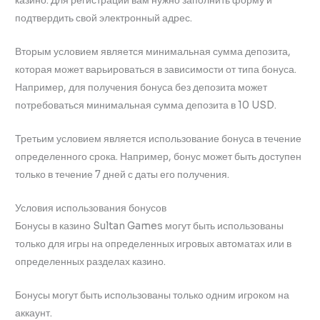
казино. Для регистрации вам нужно заполнить форму и
подтвердить свой электронный адрес.
Вторым условием является минимальная сумма депозита,
которая может варьироваться в зависимости от типа бонуса.
Например, для получения бонуса без депозита может
потребоваться минимальная сумма депозита в 10 USD.
Третьим условием является использование бонуса в течение
определенного срока. Например, бонус может быть доступен
только в течение 7 дней с даты его получения.
Условия использования бонусов
Бонусы в казино Sultan Games могут быть использованы
только для игры на определенных игровых автоматах или в
определенных разделах казино.
Бонусы могут быть использованы только одним игроком на
аккаунт.