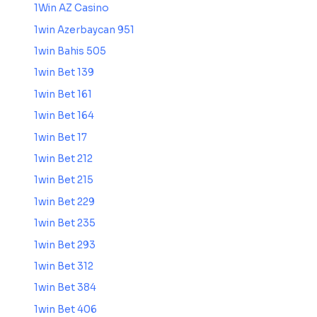
1Win AZ Casino
1win Azerbaycan 951
1win Bahis 505
1win Bet 139
1win Bet 161
1win Bet 164
1win Bet 17
1win Bet 212
1win Bet 215
1win Bet 229
1win Bet 235
1win Bet 293
1win Bet 312
1win Bet 384
1win Bet 406