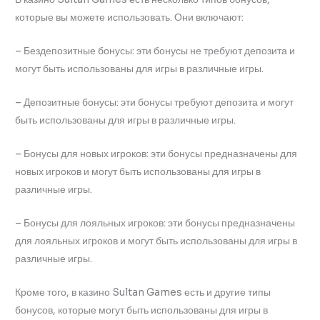
которые вы можете использовать. Они включают:
– Бездепозитные бонусы: эти бонусы не требуют депозита и
могут быть использованы для игры в различные игры.
– Депозитные бонусы: эти бонусы требуют депозита и могут
быть использованы для игры в различные игры.
– Бонусы для новых игроков: эти бонусы предназначены для
новых игроков и могут быть использованы для игры в
различные игры.
– Бонусы для лояльных игроков: эти бонусы предназначены
для лояльных игроков и могут быть использованы для игры в
различные игры.
Кроме того, в казино Sultan Games есть и другие типы
бонусов, которые могут быть использованы для игры в