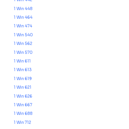
1 Win 448
1 Win 464
1 Win 474
1 Win 540
1 Win 562
1 Win 570
1 Win 611
1 Win 613
1 Win 619
1 Win 621
1 Win 626
1 Win 667
1 Win 688
1 Win 712