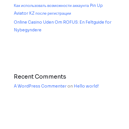
Как использовать возможности аккаунта Pin Up
Aviator KZ после регистрации
Online Casino Uden Om ROFUS: En Feltguide for
Nybegyndere
Recent Comments
A WordPress Commenter
on
Hello world!