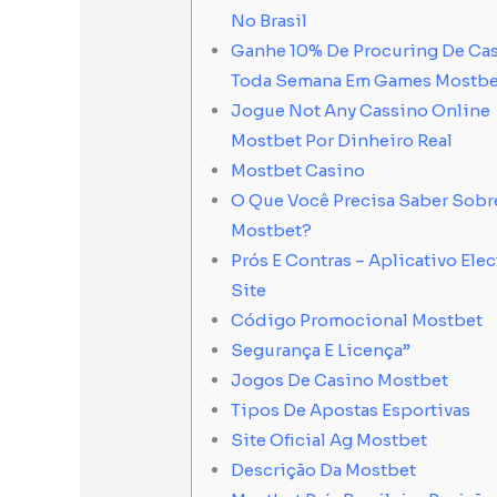
No Brasil
Ganhe 10% De Procuring De Ca
Toda Semana Em Games Mostbe
Jogue Not Any Cassino Online
Mostbet Por Dinheiro Real
Mostbet Casino
O Que Você Precisa Saber Sobr
Mostbet?
Prós E Contras – Aplicativo Ele
Site
Código Promocional Mostbet
Segurança E Licença”
Jogos De Casino Mostbet
Tipos De Apostas Esportivas
Site Oficial Ag Mostbet
Descrição Da Mostbet