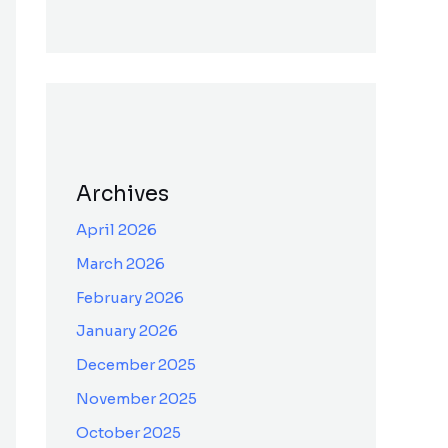
Archives
April 2026
March 2026
February 2026
January 2026
December 2025
November 2025
October 2025