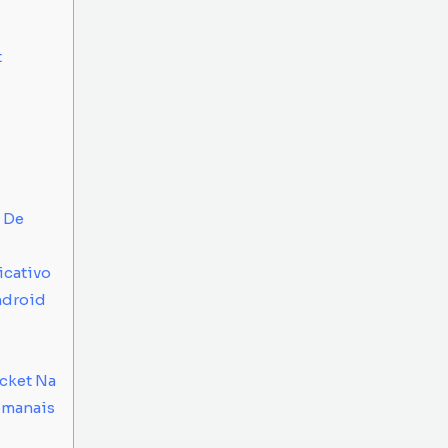
t
e De
icativo
ndroid
icket Na
emanais