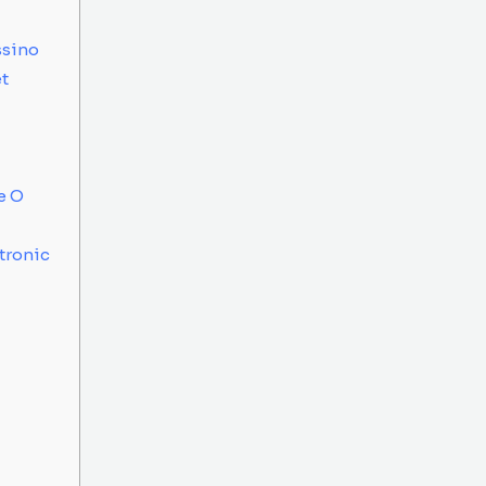
ssino
t
e O
ctronic