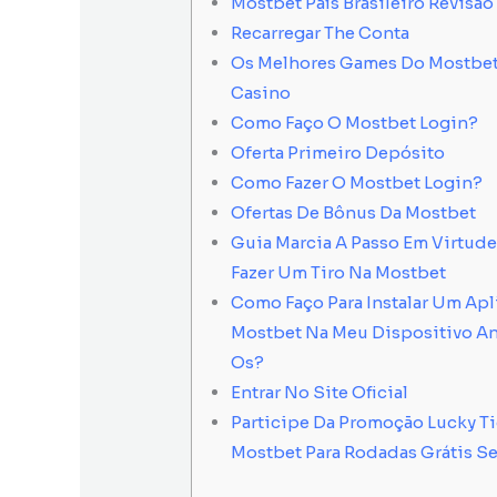
Mostbet País Brasileiro Revisão
Recarregar The Conta
Os Melhores Games Do Mostbe
Casino
Como Faço O Mostbet Login?
Oferta Primeiro Depósito
Como Fazer O Mostbet Login?
Ofertas De Bônus Da Mostbet
Guia Marcia A Passo Em Virtud
Fazer Um Tiro Na Mostbet
Como Faço Para Instalar Um Apl
Mostbet Na Meu Dispositivo A
Os?
Entrar No Site Oficial
Participe Da Promoção Lucky T
Mostbet Para Rodadas Grátis S