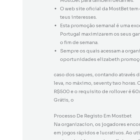
Mostbet para também detalhes.
O web site oficial da MostBet te
teus interesses.
Esta promoção semanal é uma exc
Portugal maximizarem os seus ga
o fim de semana.
Sempre os quais acessam a organ
oportunidades elizabeth promoçõ
caso dos saques, contando através d
leva, no máximo, seventy two horas.
R$500 e o requisito de rollover é 60
Grátis, o
Processo De Registo Em Mostbet
Na organizacion, os jogadores enco
em jogos rápidos e lucrativos. Ao u