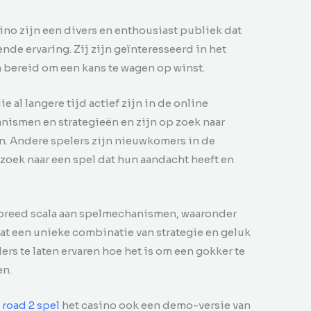
ino zijn een divers en enthousiast publiek dat
nde ervaring. Zij zijn geïnteresseerd in het
n bereid om een kans te wagen op winst.
ie al langere tijd actief zijn in de online
nismen en strategieën en zijn op zoek naar
. Andere spelers zijn nieuwkomers in de
zoek naar een spel dat hun aandacht heeft en
 breed scala aan spelmechanismen, waaronder
t een unieke combinatie van strategie en geluk
ers te laten ervaren hoe het is om een gokker te
en.
 road 2 spel
het casino ook een demo-versie van