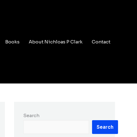
Books
About Nichloas P Clark
Contact
Search
Search