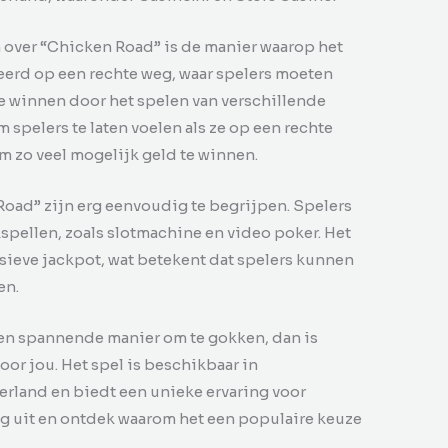
 over “Chicken Road” is de manier waarop het
seerd op een rechte weg, waar spelers moeten
e winnen door het spelen van verschillende
 spelers te laten voelen als ze op een rechte
m zo veel mogelijk geld te winnen.
ad” zijn erg eenvoudig te begrijpen. Spelers
spellen, zoals slotmachine en video poker. Het
ssieve jackpot, wat betekent dat spelers kunnen
en.
 en spannende manier om te gokken, dan is
or jou. Het spel is beschikbaar in
erland en biedt een unieke ervaring voor
og uit en ontdek waarom het een populaire keuze