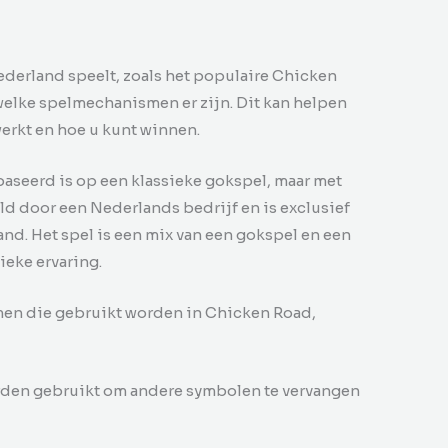
Nederland speelt, zoals het populaire Chicken
 welke spelmechanismen er zijn. Dit kan helpen
werkt en hoe u kunt winnen.
aseerd is op een klassieke gokspel, maar met
eld door een Nederlands bedrijf en is exclusief
nd. Het spel is een mix van een gokspel en een
ieke ervaring.
men die gebruikt worden in Chicken Road,
rden gebruikt om andere symbolen te vervangen