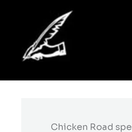
Skip
to
content
Chicken Road spel 