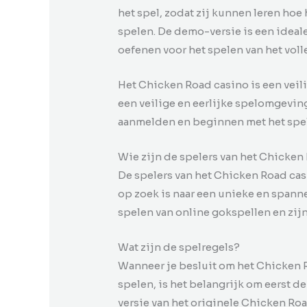
het spel, zodat zij kunnen leren hoe
spelen. De demo-versie is een ideale
oefenen voor het spelen van het voll
Het Chicken Road casino is een veili
een veilige en eerlijke spelomgeving
aanmelden en beginnen met het spel
Wie zijn de spelers van het Chicken
De spelers van het Chicken Road cas
op zoek is naar een unieke en spanne
spelen van online gokspellen en zij
Wat zijn de spelregels?
Wanneer je besluit om het Chicken R
spelen, is het belangrijk om eerst de
versie van het originele Chicken Ro