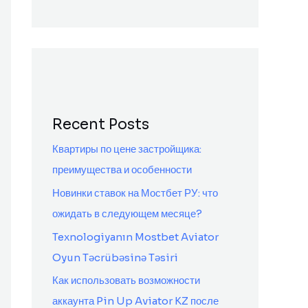
Recent Posts
Квартиры по цене застройщика:
преимущества и особенности
Новинки ставок на Мостбет РУ: что
ожидать в следующем месяце?
Texnologiyanın Mostbet Aviator
Oyun Təcrübəsinə Təsiri
Как использовать возможности
аккаунта Pin Up Aviator KZ после