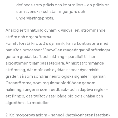
defineds som präcis och kontrollert – en präzision
som svenskar schätar i ingenjörs och
undervisningspraxis.
Analogier till naturlig dynamik: vindvallen, strömmande
ström och organrörerna
För att förstå Pirots 3’s dynamik, kan vi kontrastera med
naturliga processer. Vindvallen reageringar på störningar
genom gradat kraft och riktning – parallell till hur
algorithmen tillämpas i steglära. Ähnligt strömmande
strömning, där moln och dyddan skenar dynamiskt
grader, så som söndrar neurologiska signaler i hjärnan.
Organrörerna, som regulerar blodflöden genom
hälinring, fungerar som feedback- och adaptiva regler –
ett Prinzip, das tydligt visas i både biologisk hälsa och
algorithmiska modeller.
2. Kolmogorovs axiom – sannolikhetskönheten i statistik