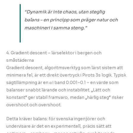
“Dynamik är inte chaos, utan steglig
balans – en principp som präger natur och
maschineri i samma steng.”
4. Gradient descent – lärselektor i bergen och
småstäderna
Gradient descent, algoritmsverktyg som lärst sistem att
minimera fel, är ett direkt övertryck i Pirots 3s logik. Typisk
sägtillämpning är en α i band 0.001–0.1 – en värde som
balanser snabbt lärande och instabilitet. „Lätt och
konstant” ger stabil framvaro, medan „härlig steg“ risker
overshoot och overshoot.
Detta kräver balans: för svenska ingenjörer och
undervisare är det en experimentell, präcis sätt att