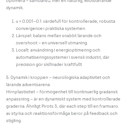
optimera – sambanvند mer en naturlig, evoluterande
dynamik.
α = 0.001–0.1: värdefull för kontrollerade, robusta
convergence i praktiska systemen.
Lärspel: balans mellan snabbt lärande och
overshoot – en universell utmaning.
Localt: användning i energioptimering och
automatiseringssystemer i svensk industri, där
precision gör skillnader kraftfullt
5. Dynamik i kroppen – neurologiska adaptivitet och
lärande adventsarena
Hirnplastisitet – förmögenhet till kontinuerlig gradansk
anpassning – är en dynamiskt system med kontrollerade
graderna. Ähnligt Pirots 3, där each step till en framvaro
av styrka och reaktionsförmåga beror på feedback och
stigling.