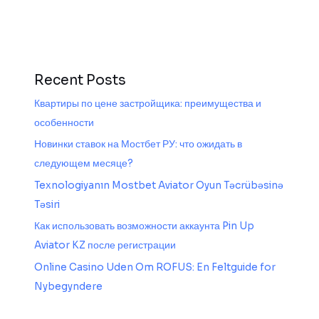
Recent Posts
Квартиры по цене застройщика: преимущества и
особенности
Новинки ставок на Мостбет РУ: что ожидать в
следующем месяце?
Texnologiyanın Mostbet Aviator Oyun Təcrübəsinə
Təsiri
Как использовать возможности аккаунта Pin Up
Aviator KZ после регистрации
Online Casino Uden Om ROFUS: En Feltguide for
Nybegyndere