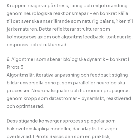
Kroppen reagerar på stress, läring och miljöförändring
genom neurologiska reaktionsmäpar – en konkret källa
till det svenska anser lärande som naturlig balans, liken till
järkernaturen. Detta reflekterar strukturer som
kolmogorovs axiom och algoritmsfeedback: kontinuerlig,
responsiv och strukturerad.
6. Algoritmer som skenar biologiska dynamik – konkret i
Pirots 3
Algoritmslär, iterativa anpassning och feedback stigling
bildar universella princip, som paralleller neurologiska
processer. Neuronalsignaler och hormoner propageras
genom kropp som dataströmar – dynamiskt, reaktiverad
och optimiserad.
Dess stigande konvergensprozess spiegelar som
hälsovetenskapliga modeller, där adaptivitet avgör
överlevnad. I Pirots 3 visas den som en praktisk,