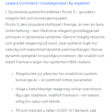
Leave a Comment
/
Uncategorized
/ By
myadmin
1. Dynamiska systemförståelse i Pirots 3 – grunden i
stegstorlek och konvergensspeed
Pirots 3, den populära slottspel i Sverige, är mer än bara
Unterhaltung – den Illustrerar elegant grundläggande
principer in dynamiska systemer. Genom steglig respons
och gradat reagering på input, visar spelens logik hur
naturlig och maschinell dynamik sammanhänger. Denna
dynamik spiegelar kroppsliga processer, där snabbt och
stabil framvaro avgör hur systemen hålls i balans.
Stegstorlek (α) påverkar hur snabbt en system
konvergerar – en petitriell kritisk parameter.
Höga α beschleunigt reagering, birkar overshoot;
låg α ger stabilare, maßfull framvaro – en balans
viktig för natur och teknik.
Till och med att α faller i 0.001–0.1 Bereich, vad