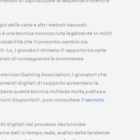
ntendo di capitalizzare le sequenze vincenti e
io delle carte e altri metodi nascosti
ck è una tecnica riconosciuta legalmente in molti
probabilità che il prossimo cambio sia
i-Lo, i giocatori stimano il rapporto tra carte
ttando di conseguenza le scommesse.
merican Gaming Association, i giocatori che
trumenti digitali di supporto aumentano le
bbene questa tecnica richieda molta pratica e
ioni disponibili, puoi consultare il
servizio
ti digitali nel processo decisionale
nire dati in tempo reale, analisi delle tendenze