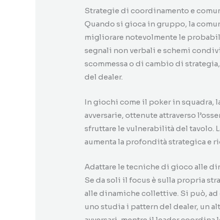
Strategie di coordinamento e comu
Quando si gioca in gruppo, la comuni
migliorare notevolmente le probabil
segnali non verbali e schemi condivi
scommessa o di cambio di strategia, 
del dealer.
In giochi come il poker in squadra, 
avversarie, ottenute attraverso l’oss
sfruttare le vulnerabilità del tavolo.
aumenta la profondità strategica e ri
Adattare le tecniche di gioco alle d
Se da soli il focus è sulla propria st
alle dinamiche collettive. Si può, ad 
uno studia i pattern del dealer, un a
avversari, mentre il leader coordina