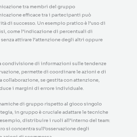
nicazione tra membri del gruppo
cazione efficace tra i partecipanti può
ità di successo. Un esempio pratico è l’uso di
si, come l’indicazione di percentuali di
senza attirare l’attenzione degli altri oppure
la condivisione di informazioni sulle tendenze
ervazione, permette di coordinare le azioni e di
 La collaborazione, se gestita con attenzione,
duce i margini di errore individuale.
inamiche di gruppo rispetto al gioco singolo
rategia, in gruppo è cruciale adattare le tecniche
esempio, distribuire i ruoli all’interno del team:
ltro si concentra sull’osservazione degli
 le azioni di scommessa.