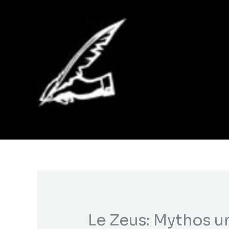
Skip
to
content
Le Zeus: Mythos u