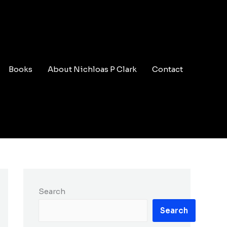
Books
About Nichloas P Clark
Contact
Search
Search