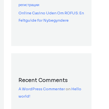
регистрации
Online Casino Uden Om ROFUS: En
Feltguide for Nybegyndere
Recent Comments
A WordPress Commenter
on
Hello
world!