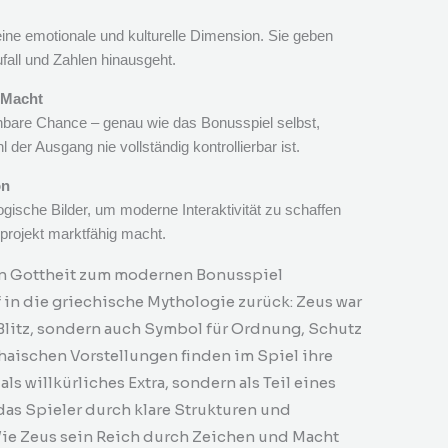
ne emotionale und kulturelle Dimension. Sie geben
fall und Zahlen hinausgeht.
 Macht
enbare Chance – genau wie das Bonusspiel selbst,
 der Ausgang nie vollständig kontrollierbar ist.
on
gische Bilder, um moderne Interaktivität zu schaffen
eprojekt marktfähig macht.
en Gottheit zum modernen Bonusspiel
f in die griechische Mythologie zurück: Zeus war
Blitz, sondern auch Symbol für Ordnung, Schutz
chaischen Vorstellungen finden im Spiel ihre
ls willkürliches Extra, sondern als Teil eines
as Spieler durch klare Strukturen und
ie Zeus sein Reich durch Zeichen und Macht