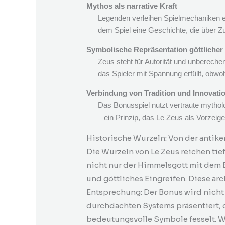
Mythos als narrative Kraft
Legenden verleihen Spielmechaniken ei
dem Spiel eine Geschichte, die über Zu
Symbolische Repräsentation göttlicher
Zeus steht für Autorität und unberech
das Spieler mit Spannung erfüllt, obwohl
Verbindung von Tradition und Innovati
Das Bonusspiel nutzt vertraute mytholo
– ein Prinzip, das Le Zeus als Vorzeig
Historische Wurzeln: Von der antik
Die Wurzeln von Le Zeus reichen tie
nicht nur der Himmelsgott mit dem 
und göttliches Eingreifen. Diese ar
Entsprechung: Der Bonus wird nicht a
durchdachten Systems präsentiert, d
bedeutungsvolle Symbole fesselt. W