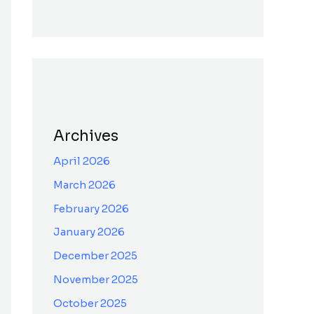
Archives
April 2026
March 2026
February 2026
January 2026
December 2025
November 2025
October 2025