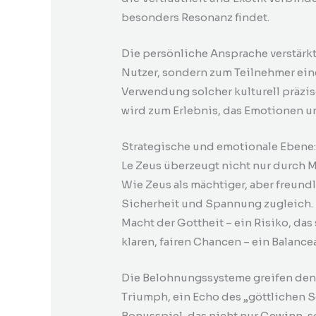
besonders Resonanz findet.
Die persönliche Ansprache verstärkt
Nutzer, sondern zum Teilnehmer ein
Verwendung solcher kulturell präzise
wird zum Erlebnis, das Emotionen un
Strategische und emotionale Ebene:
Le Zeus überzeugt nicht nur durch 
Wie Zeus als mächtiger, aber freundl
Sicherheit und Spannung zugleich. 
Macht der Gottheit – ein Risiko, das
klaren, fairen Chancen – ein Balancea
Die Belohnungssysteme greifen den 
Triumph, ein Echo des „göttlichen S
Bonusspiel, das nicht nur Gewinn, so