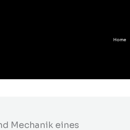
Home
nd Mechanik eines