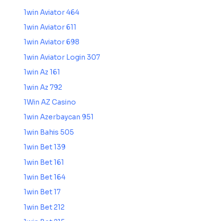
1win Aviator 464
1win Aviator 611
1win Aviator 698
1win Aviator Login 307
1win Az 161
1win Az 792
1Win AZ Casino
1win Azerbaycan 951
1win Bahis 505
1win Bet 139
1win Bet 161
1win Bet 164
1win Bet 17
1win Bet 212