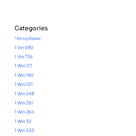
Categories
! Без рубрики
1 Vin 590
1 Vin 734
1 Win 117
1 Win 180
1 Win 221
1 Win 249
1 Win 251
1 Win 264
1 Win 32
1 Win 333