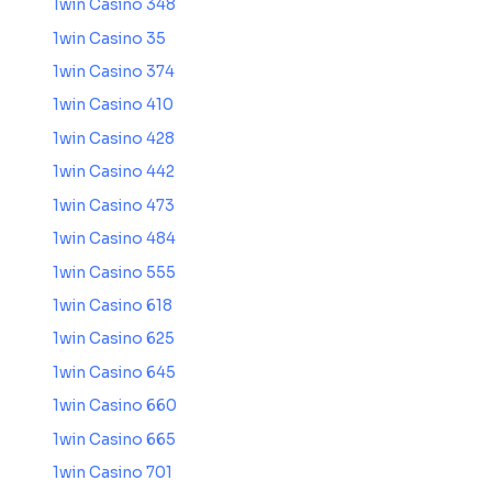
1win Casino 348
1win Casino 35
1win Casino 374
1win Casino 410
1win Casino 428
1win Casino 442
1win Casino 473
1win Casino 484
1win Casino 555
1win Casino 618
1win Casino 625
1win Casino 645
1win Casino 660
1win Casino 665
1win Casino 701