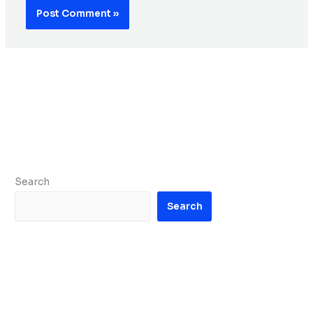
Search
Search