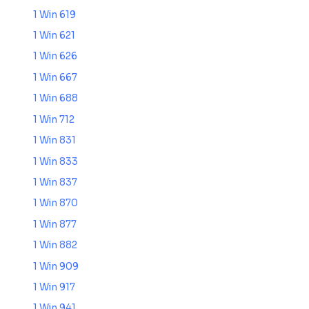
1 Win 619
1 Win 621
1 Win 626
1 Win 667
1 Win 688
1 Win 712
1 Win 831
1 Win 833
1 Win 837
1 Win 870
1 Win 877
1 Win 882
1 Win 909
1 Win 917
1 Win 941