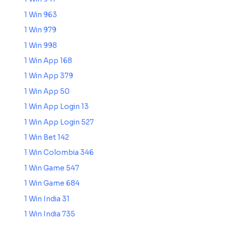
1 Win 963
1 Win 979
1 Win 998
1 Win App 168
1 Win App 379
1 Win App 50
1 Win App Login 13
1 Win App Login 527
1 Win Bet 142
1 Win Colombia 346
1 Win Game 547
1 Win Game 684
1 Win India 31
1 Win India 735