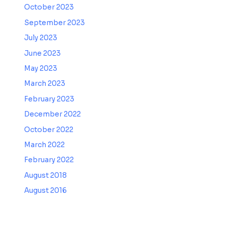
October 2023
September 2023
July 2023
June 2023
May 2023
March 2023
February 2023
December 2022
October 2022
March 2022
February 2022
August 2018
August 2016