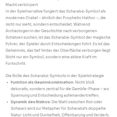
Macht verkörpert
In der Spielnarrative fungiert das Scharabä-Symbol als
modernes Orakel – ähnlich der Prophetin Hathor –, die
nicht nur sieht, sondern entscheidet. Während
Archäologen in der Geschichte nach verborgenen
Schätzen suchen, ist das Scharabä-Symbol der magische
Führer, der Spieler durch Entscheidungen führt. Es ist das
Geheimnis, das tief hinter der Oberfläche verborgen liegt:
Nicht nur ein Symbol, sondern eine aktive Kraft im
Fortschritt.
Die Rolle des Scharabä-Symbols in der Spielstrategie
Funktion als Gewinnkombination:
Nicht bloß
dekorativ, sondern zentral für die Gamble-Phase – wo
Spannung und Entscheidung aufeinandertreffen.
Dynamik des Risikos:
Die Wahl zwischen Rot oder
Schwarz wird zur Metapher für Scharabä’s doppelte
Natur: Licht und Dunkelheit, Offenbarung und Verderb.