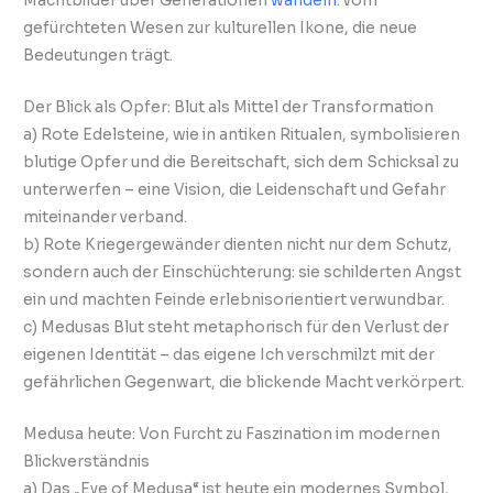
Machtbilder über Generationen
wandeln
: vom
gefürchteten Wesen zur kulturellen Ikone, die neue
Bedeutungen trägt.
Der Blick als Opfer: Blut als Mittel der Transformation
a) Rote Edelsteine, wie in antiken Ritualen, symbolisieren
blutige Opfer und die Bereitschaft, sich dem Schicksal zu
unterwerfen – eine Vision, die Leidenschaft und Gefahr
miteinander verband.
b) Rote Kriegergewänder dienten nicht nur dem Schutz,
sondern auch der Einschüchterung: sie schilderten Angst
ein und machten Feinde erlebnisorientiert verwundbar.
c) Medusas Blut steht metaphorisch für den Verlust der
eigenen Identität – das eigene Ich verschmilzt mit der
gefährlichen Gegenwart, die blickende Macht verkörpert.
Medusa heute: Von Furcht zu Faszination im modernen
Blickverständnis
a) Das „Eye of Medusa“ ist heute ein modernes Symbol,