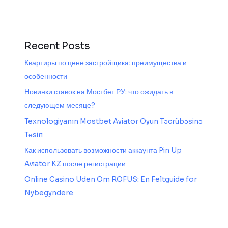
Recent Posts
Квартиры по цене застройщика: преимущества и
особенности
Новинки ставок на Мостбет РУ: что ожидать в
следующем месяце?
Texnologiyanın Mostbet Aviator Oyun Təcrübəsinə
Təsiri
Как использовать возможности аккаунта Pin Up
Aviator KZ после регистрации
Online Casino Uden Om ROFUS: En Feltguide for
Nybegyndere