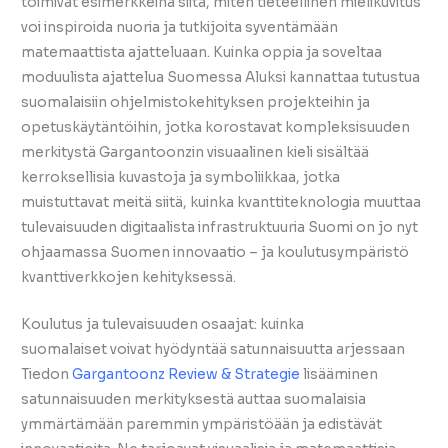
toimivat esimerkkeinä siitä, miten tieteellinen mielikuvitus
voi inspiroida nuoria ja tutkijoita syventämään
matemaattista ajatteluaan. Kuinka oppia ja soveltaa
moduulista ajattelua Suomessa Aluksi kannattaa tutustua
suomalaisiin ohjelmistokehityksen projekteihin ja
opetuskäytäntöihin, jotka korostavat kompleksisuuden
merkitystä Gargantoonzin visuaalinen kieli sisältää
kerroksellisia kuvastoja ja symboliikkaa, jotka
muistuttavat meitä siitä, kuinka kvanttiteknologia muuttaa
tulevaisuuden digitaalista infrastruktuuria Suomi on jo nyt
ohjaamassa Suomen innovaatio – ja koulutusympäristö
kvanttiverkkojen kehityksessä.
Koulutus ja tulevaisuuden osaajat: kuinka
suomalaiset voivat hyödyntää satunnaisuutta arjessaan
Tiedon
Gargantoonz Review & Strategie
lisääminen
satunnaisuuden merkityksestä auttaa suomalaisia
ymmärtämään paremmin ympäristöään ja edistävät