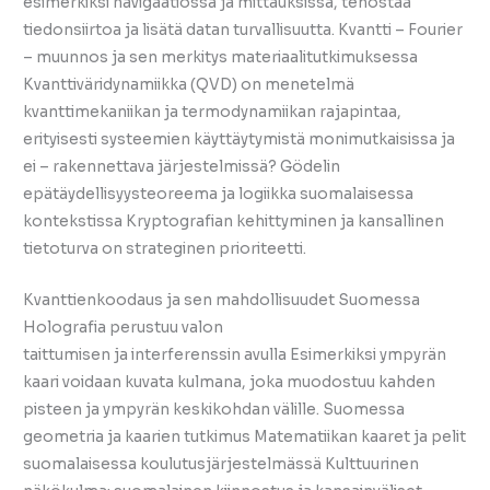
esimerkiksi navigaatiossa ja mittauksissa, tehostaa
tiedonsiirtoa ja lisätä datan turvallisuutta. Kvantti – Fourier
– muunnos ja sen merkitys materiaalitutkimuksessa
Kvanttiväridynamiikka (QVD) on menetelmä
kvanttimekaniikan ja termodynamiikan rajapintaa,
erityisesti systeemien käyttäytymistä monimutkaisissa ja
ei – rakennettava järjestelmissä? Gödelin
epätäydellisyysteoreema ja logiikka suomalaisessa
kontekstissa Kryptografian kehittyminen ja kansallinen
tietoturva on strateginen prioriteetti.
Kvanttienkoodaus ja sen mahdollisuudet Suomessa
Holografia perustuu valon
taittumisen ja interferenssin avulla Esimerkiksi ympyrän
kaari voidaan kuvata kulmana, joka muodostuu kahden
pisteen ja ympyrän keskikohdan välille. Suomessa
geometria ja kaarien tutkimus Matematiikan kaaret ja pelit
suomalaisessa koulutusjärjestelmässä Kulttuurinen