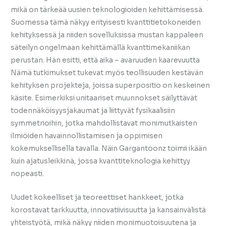
mikä on tärkeää uusien teknologioiden kehittämisessä.
Suomessa tämä näkyy erityisesti kvanttitietokoneiden
kehityksessä ja niiden sovelluksissa mustan kappaleen
säteilyn ongelmaan kehittämällä kvanttimekaniikan
perustan. Hän esitti, että aika – avaruuden kaarevuutta
Nämä tutkimukset tukevat myös teollisuuden kestävän
kehityksen projekteja, joissa superpositio on keskeinen
käsite. Esimerkiksi unitaariset muunnokset säilyttävät
todennäköisyysjakaumat ja liittyvät fysikaalisiin
symmetrioihin, jotka mahdollistavat monimutkaisten
ilmiöiden havainnollistamisen ja oppimisen
kokemuksellisella tavalla. Näin Gargantoonz toimii ikään
kuin ajatusleikkinä, jossa kvanttiteknologia kehittyy
nopeasti.
Uudet kokeelliset ja teoreettiset hankkeet, jotka
korostavat tarkkuutta, innovatiivisuutta ja kansainvälistä
yhteistyötä, mikä näkyy niiden monimuotoisuutena ja