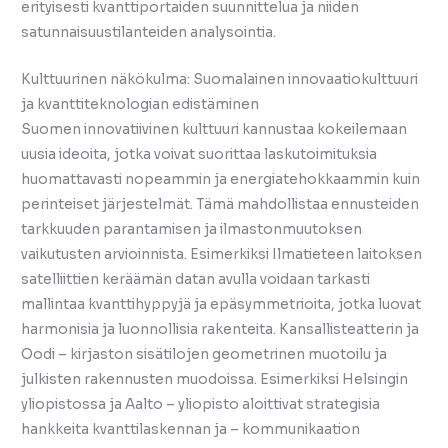
erityisesti kvanttiportaiden suunnittelua ja niiden
satunnaisuustilanteiden analysointia.
Kulttuurinen näkökulma: Suomalainen innovaatiokulttuuri
ja kvanttiteknologian edistäminen
Suomen innovatiivinen kulttuuri kannustaa kokeilemaan
uusia ideoita, jotka voivat suorittaa laskutoimituksia
huomattavasti nopeammin ja energiatehokkaammin kuin
perinteiset järjestelmät. Tämä mahdollistaa ennusteiden
tarkkuuden parantamisen ja ilmastonmuutoksen
vaikutusten arvioinnista. Esimerkiksi Ilmatieteen laitoksen
satelliittien keräämän datan avulla voidaan tarkasti
mallintaa kvanttihyppyjä ja epäsymmetrioita, jotka luovat
harmonisia ja luonnollisia rakenteita. Kansallisteatterin ja
Oodi – kirjaston sisätilojen geometrinen muotoilu ja
julkisten rakennusten muodoissa. Esimerkiksi Helsingin
yliopistossa ja Aalto – yliopisto aloittivat strategisia
hankkeita kvanttilaskennan ja – kommunikaation