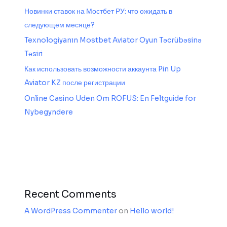
Новинки ставок на Мостбет РУ: что ожидать в
следующем месяце?
Texnologiyanın Mostbet Aviator Oyun Təcrübəsinə
Təsiri
Как использовать возможности аккаунта Pin Up
Aviator KZ после регистрации
Online Casino Uden Om ROFUS: En Feltguide for
Nybegyndere
Recent Comments
A WordPress Commenter
on
Hello world!