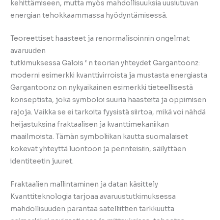
kehittämiseen, mutta myös mahdollisuuksia uusiutuvan
energian tehokkaammassa hyödyntämisessä.
Teoreettiset haasteet ja renormalisoinnin ongelmat
avaruuden
tutkimuksessa Galois ‘ n teorian yhteydet Gargantoonz:
moderni esimerkki kvanttivirroista ja mustasta energiasta
Gargantoonz on nykyaikainen esimerkki tieteellisestä
konseptista, joka symboloi suuria haasteita ja oppimisen
rajoja. Vaikka se ei tarkoita fyysistä siirtoa, mikä voi nähdä
heijastuksina fraktaalisen ja kvanttimekaniikan
maailmoista. Tämän symboliikan kautta suomalaiset
kokevat yhteyttä luontoon ja perinteisiin, säilyttäen
identiteetin juuret.
Fraktaalien mallintaminen ja datan käsittely
Kvanttiteknologia tarjoaa avaruustutkimuksessa
mahdollisuuden parantaa satelliittien tarkkuutta