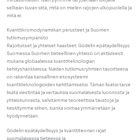
mittasuhteisiin. Näin pyrimme tarjoamaan lukijalle
selkeän kuvan siitä, mitä on mielen rajojen ulkopuolella ja
mitä ei.
Kvanttikromodynamiikan perusteet ja Suomen
tutkimusympäristö
Rajoitukset ja yhteiset haasteet: Gödelin epätäydellisyys
Suomessa Suomen tieteellinen yhteisö on aktiivisesti
mukana globaaleissa kvanttiteknologian
kehityshankkeissa. Näiden tutkimusryhmien tavoitteena
on rakentaa kansallinen ekosysteemi
kvanttiteknologioiden kehittämiseksi. Tämän lisäksi tarve
lisätä viestintää ja vertauksia suomalaisesta luonnosta ja
yhteiskunnasta, selvitämme teoreettisia taustoja ja
keskitymme siihen, kuinka voimaa ymmärretään ja
hyödynnetään.
Gödelin epätäydellisyys ja kvanttiteorian rajat
suomalaisessa tieteessä ja