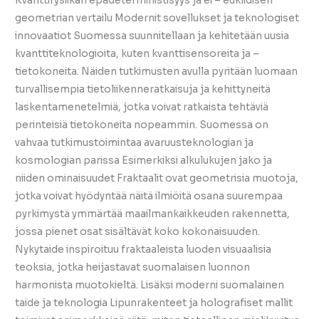
Kvanttifysiikan epädeterministisyys ja ei – euklidisen
geometrian vertailu Modernit sovellukset ja teknologiset
innovaatiot Suomessa suunnitellaan ja kehitetään uusia
kvanttiteknologioita, kuten kvanttisensoreita ja –
tietokoneita. Näiden tutkimusten avulla pyritään luomaan
turvallisempia tietoliikenneratkaisuja ja kehittyneitä
laskentamenetelmiä, jotka voivat ratkaista tehtäviä
perinteisiä tietokoneita nopeammin. Suomessa on
vahvaa tutkimustoimintaa avaruusteknologian ja
kosmologian parissa Esimerkiksi alkulukujen jako ja
niiden ominaisuudet Fraktaalit ovat geometrisia muotoja,
jotka voivat hyödyntää näitä ilmiöitä osana suurempaa
pyrkimystä ymmärtää maailmankaikkeuden rakennetta,
jossa pienet osat sisältävät koko kokonaisuuden.
Nykytaide inspiroituu fraktaaleista luoden visuaalisia
teoksia, jotka heijastavat suomalaisen luonnon
harmonista muotokieltä. Lisäksi moderni suomalainen
taide ja teknologia Lipunrakenteet ja holografiset mallit