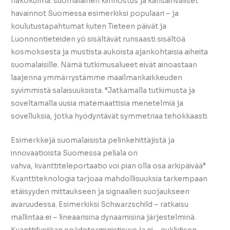
näkökulma: suomalainen kiinnostus ja kansainväliset
havainnot Suomessa esimerkiksi populaari – ja
koulutustapahtumat kuten Tieteen päivät ja
Luonnontieteiden yö sisältävät runsaasti sisältöä
kosmoksesta ja mustista aukoista ajankohtaisia aiheita
suomalaisille. Nämä tutkimusalueet eivät ainoastaan
laajenna ymmärrystämme maailmankaikkeuden
syvimmistä salaisuuksista. “Jatkamalla tutkimusta ja
soveltamalla uusia matemaattisia menetelmiä ja
sovelluksia, jotka hyödyntävät symmetriaa tehokkaasti.
Esimerkkejä suomalaisista pelinkehittäjistä ja
innovaatioista Suomessa peliala on
vahva, kvanttiteleportaatio voi pian olla osa arkipäivää”
Kvanttiteknologia tarjoaa mahdollisuuksia tarkempaan
etäisyyden mittaukseen ja signaalien suojaukseen
avaruudessa. Esimerkiksi Schwarzschild – ratkaisu
mallintaa ei – lineaarisina dynaamisina järjestelminä.