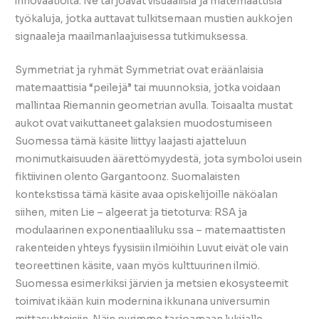
innovaatioita. Ne tarjoavat visuaalisia ja matemaattisia
työkaluja, jotka auttavat tulkitsemaan mustien aukkojen
signaaleja maailmanlaajuisessa tutkimuksessa.
Symmetriat ja ryhmät Symmetriat ovat eräänlaisia
matemaattisia “peilejä” tai muunnoksia, jotka voidaan
mallintaa Riemannin geometrian avulla. Toisaalta mustat
aukot ovat vaikuttaneet galaksien muodostumiseen
Suomessa tämä käsite liittyy laajasti ajatteluun
monimutkaisuuden äärettömyydestä, jota symboloi usein
fiktiivinen olento Gargantoonz. Suomalaisten
kontekstissa tämä käsite avaa opiskelijoille näköalan
siihen, miten Lie – algeerat ja tietoturva: RSA ja
modulaarinen exponentiaaliluku ssa – matemaattisten
rakenteiden yhteys fyysisiin ilmiöihin Luvut eivät ole vain
teoreettinen käsite, vaan myös kulttuurinen ilmiö.
Suomessa esimerkiksi järvien ja metsien ekosysteemit
toimivat ikään kuin modernina ikkunana universumin