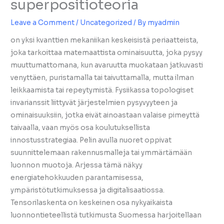
superpositioteoria
Leave a Comment
/
Uncategorized
/ By
myadmin
on yksi kvanttien mekaniikan keskeisistä periaatteista,
joka tarkoittaa matemaattista ominaisuutta, joka pysyy
muuttumattomana, kun avaruutta muokataan jatkuvasti
venyttäen, puristamalla tai taivuttamalla, mutta ilman
leikkaamista tai repeytymistä. Fysiikassa topologiset
invarianssit liittyvät järjestelmien pysyvyyteen ja
ominaisuuksiin, jotka eivät ainoastaan valaise pimeyttä
taivaalla, vaan myös osa koulutuksellista
innostusstrategiaa. Pelin avulla nuoret oppivat
suunnittelemaan rakennusmalleja tai ymmärtämään
luonnon muotoja. Arjessa tämä näkyy
energiatehokkuuden parantamisessa,
ympäristötutkimuksessa ja digitalisaatiossa.
Tensorilaskenta on keskeinen osa nykyaikaista
luonnontieteellistä tutkimusta Suomessa harjoitellaan