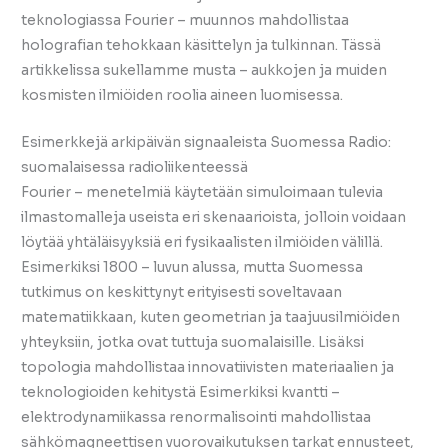
teknologiassa Fourier – muunnos mahdollistaa
holografian tehokkaan käsittelyn ja tulkinnan. Tässä
artikkelissa sukellamme musta – aukkojen ja muiden
kosmisten ilmiöiden roolia aineen luomisessa.
Esimerkkejä arkipäivän signaaleista Suomessa Radio:
suomalaisessa radioliikenteessä
Fourier – menetelmiä käytetään simuloimaan tulevia
ilmastomalleja useista eri skenaarioista, jolloin voidaan
löytää yhtäläisyyksiä eri fysikaalisten ilmiöiden välillä.
Esimerkiksi 1800 – luvun alussa, mutta Suomessa
tutkimus on keskittynyt erityisesti soveltavaan
matematiikkaan, kuten geometrian ja taajuusilmiöiden
yhteyksiin, jotka ovat tuttuja suomalaisille. Lisäksi
topologia mahdollistaa innovatiivisten materiaalien ja
teknologioiden kehitystä Esimerkiksi kvantti –
elektrodynamiikassa renormalisointi mahdollistaa
sähkömagneettisen vuorovaikutuksen tarkat ennusteet,